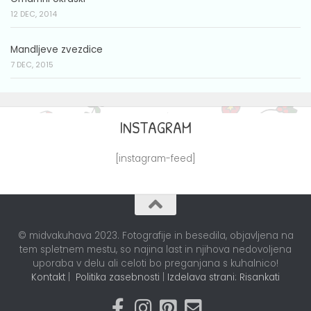
12 DEC, 2014
Mandljeve zvezdice
7 DEC, 2015
INSTAGRAM
[instagram-feed]
© midvakuhava 2023. Fotografije in besedila, objavljena na
tem spletnem mestu, so najina last in njihova nedovoljena
uporaba v delu ali celoti bo preganjana s kuhalnico!
Kontakt
|
Politika zasebnosti
|
Izdelava strani: Risankati