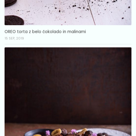
OREO torta z belo čokolado in malinami
15 SEP, 2019