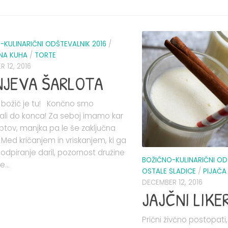
-KULINARIČNI ODŠTEVALNIK 2016
/
NA KUHA
/
TORTE
 12, 2016
NJEVA ŠARLOTA
 božič je tu! Končno smo
čali do konca! Za seboj imamo kar
ptov, manjka pa le še zaključna
 Med kričanjem in vriskanjem, ki ga
odpiranje daril, pozornost družine
BOŽIČNO-KULINARIČNI OD
e...
OSTALE SLADICE
/
PIJAČA
DECEMBER 12, 2016
JAJČNI LIKE
Prični živčno postopati,