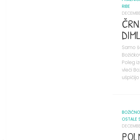
RIBE
DECEMBER
ČRN
DIM
Samo še
Božičko
Poleg iz
vleči B
ušpičijo
BOŽIČNO
OSTALE 
DECEMBER
POL