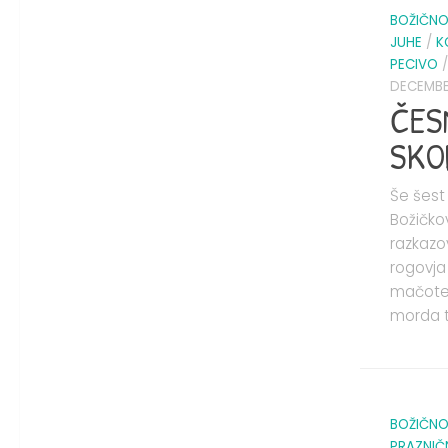
BOŽIČNO
JUHE
/
K
PECIVO
DECEMBER
ČES
SKO
Še šest
Božičko
razkaz
rogovja
mačote,
morda t
BOŽIČNO
PRAZNIČ