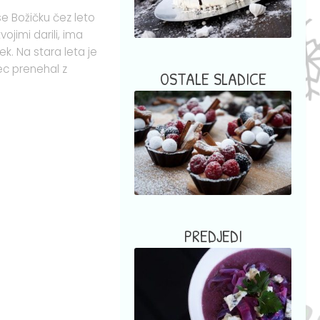
se Božičku čez leto
ojimi darili, ima
k. Na stara leta je
ec prenehal z
OSTALE SLADICE
PREDJEDI