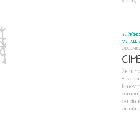
vemo,...
BOŽIČNO
OSTALE 
DECEMBER
CIM
Še tri 
Praznič
filmov i
kompati
pa cime
priročnos