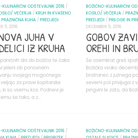
-KULINARIČNI ODŠTEVALNIK 2016
/
BOŽIČNO-KULINARIČNI OD
OSILO/ VEČERJA
/
KRUH IN KVAŠENO
KOSILO/ VEČERJA
/
PRAZN
/
PRAZNIČNA KUHA
/
PREDJEDI
PREDJEDI
/
PRILOGE IN PR
 11, 2016
DECEMBER 11, 2016
NOVA JUHA V
GOBOV ZAVI
DELICI IZ KRUHA
OREHI IN BR
 paničnih dni do božiča te čaka
Še osemkrat greš spat
vi jeleni ob ponosnem
Božička vsako decemb
ovanju svojega mogočnega
bratranec z južnega po
 veljajo za prave kopitarske
severni pol privijuga z 
 ki so vsemu kos. Podnevi je
pingvini le zato, da Boži
emu še tako, a z...
-KULINARIČNI ODŠTEVALNIK 2016
/
BOŽIČNO-KULINARIČNI OD
NA KUHA
/
PREDJEDI
/
PRIGRIZEK
/
OSTALE SLADICE
/
PRAZNI