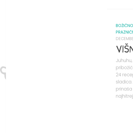
BOŽIČNO
PRAZNIČ
DECEMBER
VIŠ
Juhuhu,
priboži
24 rece
sladica.
prinaša 
najhitrej