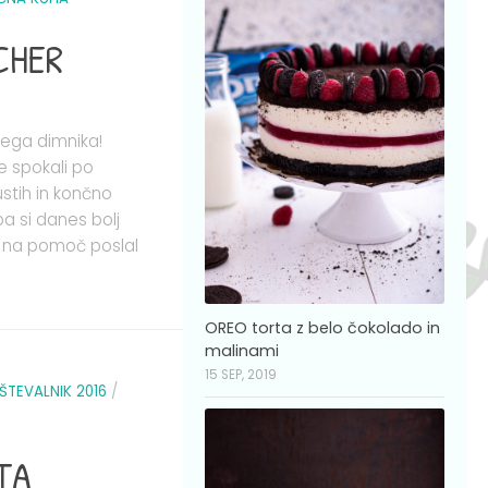
CHER
nega dimnika!
se spokali po
stih in končno
pa si danes bolj
ek na pomoč poslal
OREO torta z belo čokolado in
malinami
15 SEP, 2019
ŠTEVALNIK 2016
/
TA