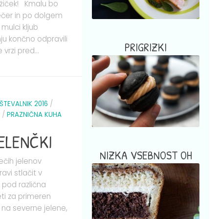
ožiček! Kmalu bo
ečer in po dolgem
mulci kljub
u končno odpravili
PRIGRIZKI
 vrzi pred...
ŠTEVALNIK 2016
/
/
PRAZNIČNA KUHA
ELENČKI
NIZKA VSEBNOST OH
tečih jelenov
vi stlačit v
a pod različna
ti za primeren
 na severne jelene,