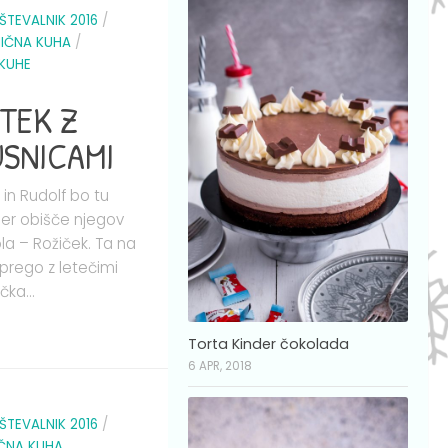
ŠTEVALNIK 2016
/
IČNA KUHA
/
IKUHE
TEK Z
USNICAMI
 in Rudolf bo tu
er obišče njegov
la – Rožiček. Ta na
vprego z letečimi
čka...
Torta Kinder čokolada
6 APR, 2018
ŠTEVALNIK 2016
/
ČNA KUHA