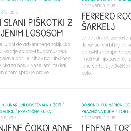
DECEMBER 9, 2016
FERRERO RO
 10, 2016
I SLANI PIŠKOTKI Z
ŠARKELJ
LJENIM LOSOSOM
Le pet dni do zamaše
 15 dni do adventnega zaključka
Juhuhuu! Vsi bližnji so 
vi škratje so pravi hudomušneži.
opravkih/nakupih/dopu
delave daril je njihov najljubši hobi
imaš kuhinjo zase! Ker 
ožička za nos. Z veseljem mu kaj
lene sorte, ti je Božič
 in s tem sprožijo prave...
celo...
-KULINARIČNI ODŠTEVALNIK 2016
/
BOŽIČNO-KULINARIČNI OD
SLADICE
/
PRAZNIČNA KUHA
PRAZNIČNA KUHA
/
TORTE
 8, 2016
DECEMBER 7, 2016
NJENE ČOKOLADNE
LEDENA TOR