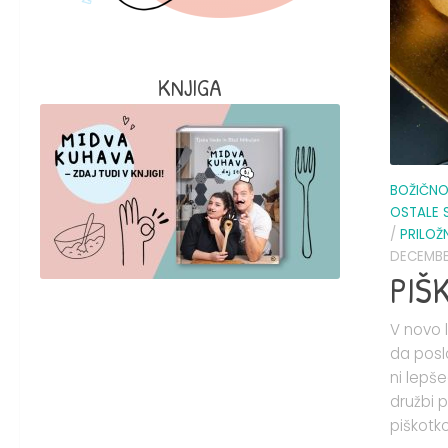
KNJIGA
BOŽIČNO
OSTALE 
/
PRILO
DECEMBER
PIŠ
V novo 
da posl
ni lepše
družbi p
piškotko