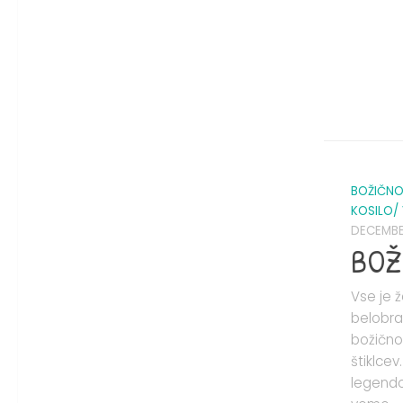
BOŽIČNO
KOSILO/
DECEMBER
BOŽ
Vse je 
belobra
božično 
štiklcev
legendo 