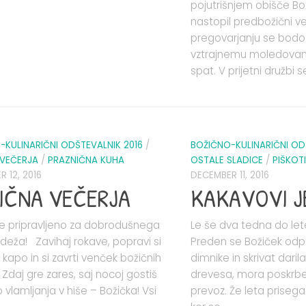
pojutrišnjem obišče B
nastopil predbožični v
pregovarjanju se bodo 
vztrajnemu moledovanj
spat. V prijetni družbi se
-KULINARIČNI ODŠTEVALNIK 2016
/
BOŽIČNO-KULINARIČNI OD
 VEČERJA
/
PRAZNIČNA KUHA
OSTALE SLADICE
/
PIŠKOTI
 12, 2016
DECEMBER 11, 2016
IČNA VEČERJA
KAKAVOVI J
že pripravljeno za dobrodušnega
Le še dva tedna do le
deža! Zavihaj rokave, popravi si
Preden se Božiček odpra
kapo in si zavrti venček božičnih
dimnike in skrivat daril
. Zdaj gre zares, saj nocoj gostiš
drevesa, mora poskrbe
vlamljanja v hiše – Božička! Vsi
prevoz. Že leta prisega