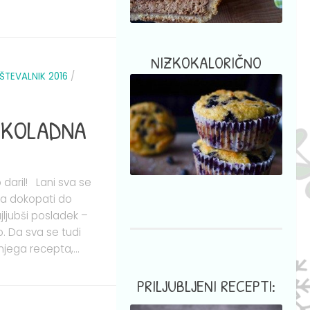
NIZKOKALORIČNO
ŠTEVALNIK 2016
/
OKOLADNA
daril! Lani sva se
ela dokopati do
jljubši posladek –
. Da sva se tudi
jega recepta,...
PRILJUBLJENI RECEPTI: