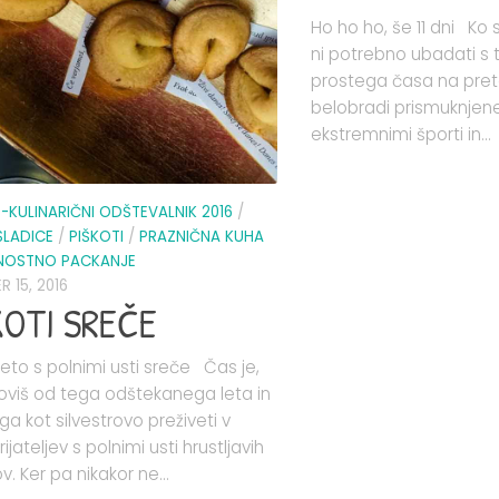
Ho ho ho, še 11 dni Ko 
ni potrebno ubadati s tv
prostega časa na prete
belobradi prismuknjen
ekstremnimi športi in...
-KULINARIČNI ODŠTEVALNIK 2016
/
SLADICE
/
PIŠKOTI
/
PRAZNIČNA KUHA
ŽNOSTNO PACKANJE
 15, 2016
KOTI SREČE
leto s polnimi usti sreče Čas je,
oviš od tega odštekanega leta in
ga kot silvestrovo preživeti v
rijateljev s polnimi usti hrustljavih
v. Ker pa nikakor ne...