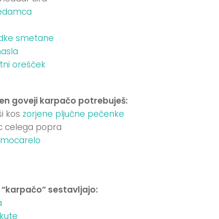
edamca
adke smetane
asla
ni orešček
en goveji karpačo potrebuješ:
ši kos
zorjene pljučne pečenke
c celega popra
o mocarelo
 “karpačo” sestavljajo:
a
kute