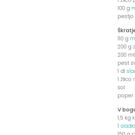
100 g
m
pestjo
Škratj
110 g
m
200 g
200 ml
pest s
1 dl
sl
1 žlico
sol
poper
V boga
1,5 kg
k
1
sladk
150 g 