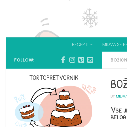
RECEPTI
MIDVA SE P
FOLLOW:
BOŽIČN
TORTOPRETVORNIK
BOŽ
BY
MIDV
Vse j
belob