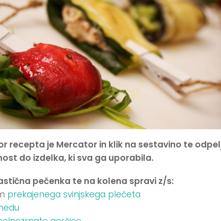
r recepta je Mercator in klik na sestavino te odpel
ost do izdelka, ki sva ga uporabila.
tična pečenka te na kolena spravi z/s:
om
prekajenega svinjskega plečeta
medu
polnozrnate gorčice