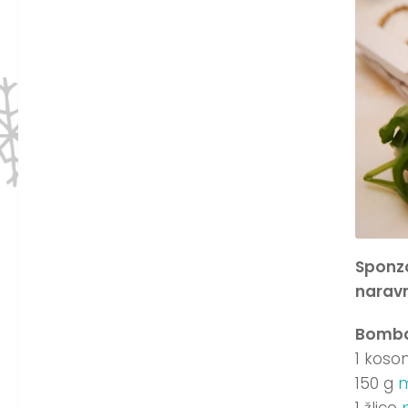
Sponzo
naravn
Bombas
1 kos
150 g
1 žlico