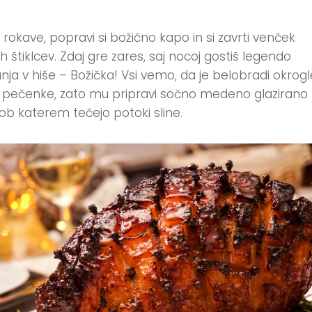
 rokave, popravi si božično kapo in si zavrti venček
h štiklcev. Zdaj gre zares, saj nocoj gostiš legendo
nja v hiše – Božička! Vsi vemo, da je belobradi okrogl
 pečenke, zato mu pripravi sočno medeno glazirano
 ob katerem tečejo potoki sline.