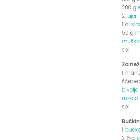
200 g
2
jajci
1 dl
sl
50 g
m
muškat
sol
Za než
1 manj
ščepe
bivolj
rukolo
sol
Bučkin
1
bučk
2 žlici
s