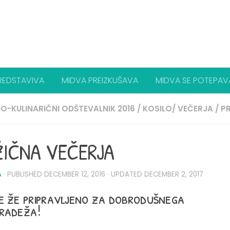
REDSTAVIVA
MIDVA PREIZKUŠAVA
MIDVA SE POTEPAV
O-KULINARIČNI ODŠTEVALNIK 2016
/
KOSILO/ VEČERJA
/
P
IČNA VEČERJA
A
· PUBLISHED
DECEMBER 12, 2016
· UPDATED
DECEMBER 2, 2017
e že pripravljeno za dobrodušnega
radeža!