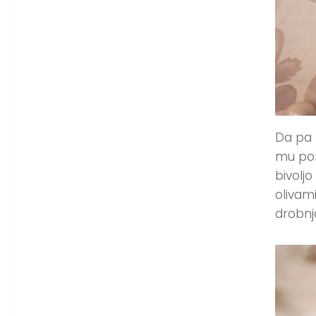
Da pa 
mu pon
bivolj
olivam
drobn