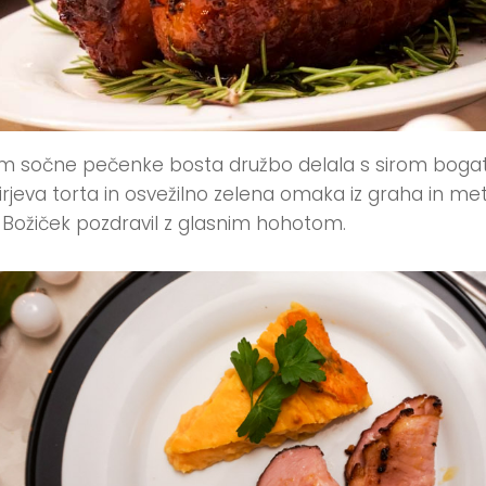
m sočne pečenke bosta družbo delala s sirom boga
rjeva torta in osvežilno zelena omaka iz graha in met
 Božiček pozdravil z glasnim hohotom.