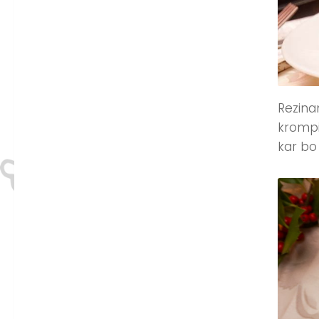
Rezina
krompi
kar bo