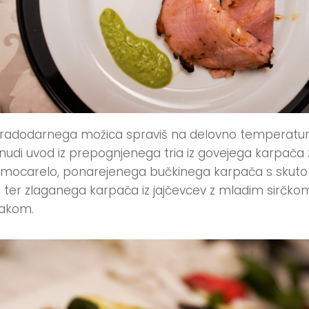
radodarnega možica spraviš na delovno temperatur
udi uvod iz prepognjenega tria iz govejega karpača 
o mocarelo, ponarejenega bučkinega karpača s skuto 
i ter zlaganega karpača iz jajčevcev z mladim sirčkom
jakom.