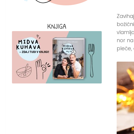
Zavihaj
božični
KNJIGA
vlamlja
nor na
pleče,