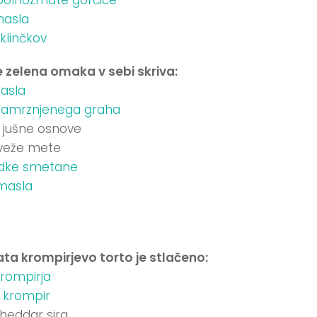
asla
klinčkov
e zelena omaka v sebi skriva:
asla
zamrznjenega graha
 jušne osnove
veže mete
adke smetane
masla
ta krompirjevo torto je stlačeno:
rompirja
i krompir
cheddar sira