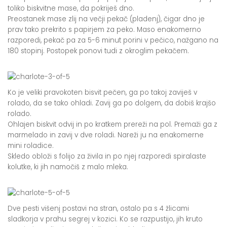
toliko biskvitne mase, da pokriješ dno.
Preostanek mase zlij na večji pekač (pladenj), čigar dno je
prav tako prekrito s papirjem za peko. Maso enakomerno
razporedi, pekač pa za 5-6 minut porini v pečico, nažgano na
180 stopinj. Postopek ponovi tudi z okroglim pekačem.
Ko je veliki pravokoten bisvit pečen, ga po takoj zaviješ v
rolado, da se tako ohladi. Zavij ga po dolgem, da dobiš krajšo
rolado.
Ohlajen biskvit odvij in po kratkem prereži na pol. Premaži ga z
marmelado in zavij v dve roladi. Nareži ju na enakomerne
mini roladice.
Skledo obloži s folijo za živila in po njej razporedi spiralaste
kolutke, ki jih namočiš z malo mleka.
Dve pesti višenj postavi na stran, ostalo pa s 4 žlicami
sladkorja v prahu segrej v kozici. Ko se razpustijo, jih kruto