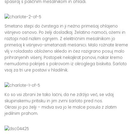
spasiraj s paličnim mešalnikom in ohladi.
Smetano stepi do čvrstega in ji nežno primešaj ohlajeno
višnjevo osnovo. Po želji dosladkaj. Želatino namoči, ožemi in
raztopi nad nizkim ognjem. Z električnim mešalnikom jo
primešaj k višnjevo-smetanasti mešanici. Malo rožnate kreme
vlij v roladasto obloženo skledo in čez razigrano posuj malo
prihranjenih višenj. Postopek nekajkrat ponovi, nakar kremo
nemudoma pokriješ s pokrovom iz okroglega biskvita. Šarloto
vsaj za tri ure postavi v hladilnik.
Ko so vsi zbrani že tako lačni, da ne zdržijo več, se vdaj
skupinskemu pritisku in jim zvrni šarloto pred nos.
Okrasi jo po želji – midva sva jo le malce posula z zlatim
jedilnim prahom.