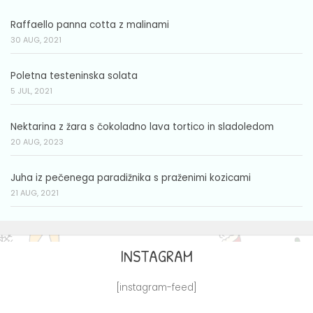
Raffaello panna cotta z malinami
30 AUG, 2021
Poletna testeninska solata
5 JUL, 2021
Nektarina z žara s čokoladno lava tortico in sladoledom
20 AUG, 2023
Juha iz pečenega paradižnika s praženimi kozicami
21 AUG, 2021
INSTAGRAM
[instagram-feed]