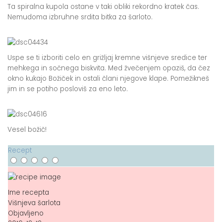
Ta spiralna kupola ostane v taki obliki rekordno kratek čas.
Nemudoma izbruhne srdita bitka za šarloto.
Uspe se ti izboriti celo en grižljaj kremne višnjeve sredice ter
mehkega in sočnega biskvita. Med žvečenjem opaziš, da čez
okno kukajo Božiček in ostali člani njegove klape. Pomežikneš
jim in se potiho posloviš za eno leto.
Vesel božič!
Recept
Ime recepta
Višnjeva šarlota
Objavljeno