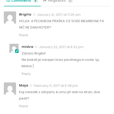
Comments
4
Pingbacks
0
Brigita
January 21, 2017 at 11:26 am
HOJLA. A PECILNEGA PRAŠKA OZ SODE BIKARBONE PA
NIČ NE DAM NOTER?
Reply
midva
January 22, 2017 at 8:32 pm
Zdravo Brigita!
Ne biskvit je narejen brez pecilnega in sode. Lp,
Midva:)
Reply
Maja
February 11, 2017 at 6:48 pm
Kaj narediti z višnjami, ki smo jih dali na stran, dve
pesti?
Reply