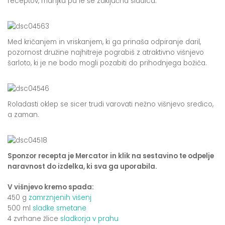
receptov, manjka pa le še zaključna sladica.
Med kričanjem in vriskanjem, ki ga prinaša odpiranje daril,
pozornost družine najhitreje pograbiš z atraktivno višnjevo
šarloto, ki je ne bodo mogli pozabiti do prihodnjega božiča.
Roladasti oklep se sicer trudi varovati nežno višnjevo sredico,
a zaman.
Sponzor recepta je Mercator in klik na sestavino te odpelje
naravnost do izdelka, ki sva ga uporabila.
V višnjevo kremo spada:
450 g
zamrznjenih višenj
500 ml
sladke smetane
4 zvrhane žlice
sladkorja v prahu