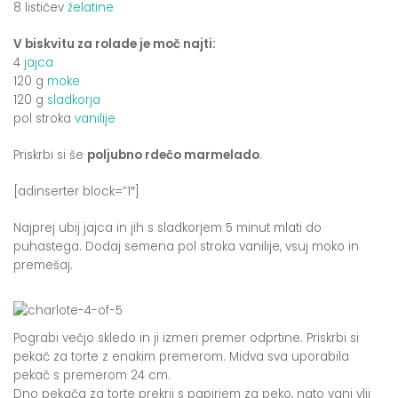
8 lističev
želatine
V biskvitu za rolade je moč najti:
4
jajca
120 g
moke
120 g
sladkorja
pol stroka
vanilije
Priskrbi si še
poljubno rdečo marmelado
.
[adinserter block=”1″]
Najprej ubij jajca in jih s sladkorjem 5 minut mlati do
puhastega. Dodaj semena pol stroka vanilije, vsuj moko in
premešaj.
Pograbi večjo skledo in ji izmeri premer odprtine. Priskrbi si
pekač za torte z enakim premerom. Midva sva uporabila
pekač s premerom 24 cm.
Dno pekača za torte prekrij s papirjem za peko, nato vanj vlij