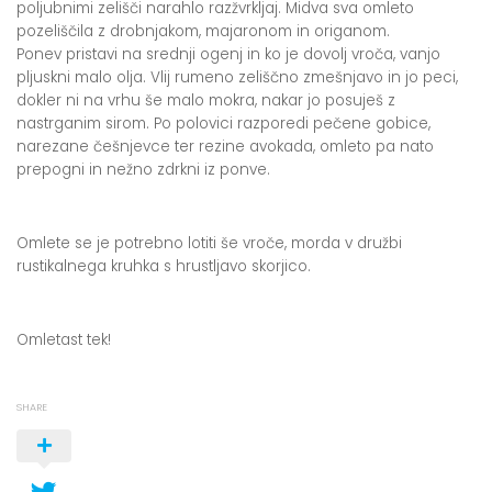
poljubnimi zelišči narahlo razžvrkljaj. Midva sva omleto
pozeliščila z drobnjakom, majaronom in origanom.
Ponev pristavi na srednji ogenj in ko je dovolj vroča, vanjo
pljuskni malo olja. Vlij rumeno zeliščno zmešnjavo in jo peci,
dokler ni na vrhu še malo mokra, nakar jo posuješ z
nastrganim sirom. Po polovici razporedi pečene gobice,
narezane češnjevce ter rezine avokada, omleto pa nato
prepogni in nežno zdrkni iz ponve.
Omlete se je potrebno lotiti še vroče, morda v družbi
rustikalnega kruhka s hrustljavo skorjico.
Omletast tek!
SHARE