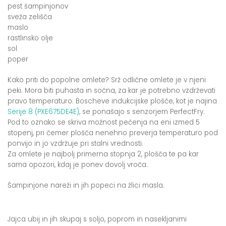
pest šampinjonov
sveža zelišča
maslo
rastlinsko olje
sol
poper
Kako priti do popolne omlete? Srž odlične omlete je v njeni
peki. Mora biti puhasta in sočna, za kar je potrebno vzdrževati
pravo temperaturo. Boscheve indukcijske plošče, kot je najina
Serije 8 (PXE675DE4E)
, se ponašajo s senzorjem PerfectFry.
Pod to oznako se skriva možnost pečenja na eni izmed 5
stopenj, pri čemer plošča nenehno preverja temperaturo pod
ponvijo in jo vzdržuje pri stalni vrednosti.
Za omlete je najbolj primerna stopnja 2, plošča te pa kar
sama opozori, kdaj je ponev dovolj vroča.
Šampinjone nareži in jih popeci na žlici masla.
Jajca ubij in jih skupaj s soljo, poprom in nasekljanimi