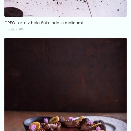
OREO torta z belo čokolado in malinami
15 SEP, 2019