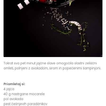
Tokrat sva pet minut jajčne slave omogočila slastni zeliščni
omleti, polnjeni z avokadom, sirom in popečenimi šampinjoni.
Priomletaj si:
4 jajca
40 g nastrgane mocarele
pol avokada
pest češnjevih paradižnikov