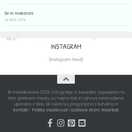
Sir in makaroni
28 MAR, 2019
INSTAGRAM
[instagram-feed]
© midvakuhava 2023. Fotografije in besedila, objavljena na
tem spletnem mestu, so najina last in njihova nedovoljena
uporaba v delu ali celoti bo preganjana s kuhalnico!
Kontakt
|
Politika zasebnosti
|
Izdelava strani: Risankati