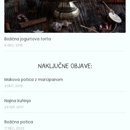
Božična jogurtova torta
6 DEC, 2015
NAKLJUČNE OBJAVE:
Makova potica z marcipanom
4 DEC, 2019
Najina kuhinja
24 SEP, 2017
Božična potica
17 DEC, 2023