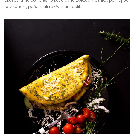
okusov, a najbolj blestijo kot glavna zvezda krožnika, pa naj bo
to v kuhani, pečeni ali razžvrkljani obliki.