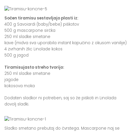
Sočen tiramisu sestavljajo plasti iz:
400 g Savoiardi (baby/bebe) piškotov
500 g mascarpone sirčka
250 ml sladke smetane
kave (midva sva uporabila instant kapučino z okusom vanilije)
4 zvrhanih žlic Linolade kokos
500 g jagod
Tiramisujasto streho tvorijo:
250 ml sladke smetane
jagode
kokosova moka
Dodaten sladkor ni potreben, saj so že piškoti in Linolada
dovolj sladki.
Sladko smetano prebutaj do čvrstega. Mascarpone naj se