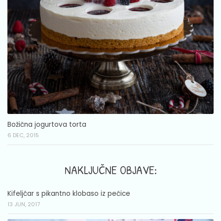
Božična jogurtova torta
6 DEC, 2015
NAKLJUČNE OBJAVE:
Kifeljčar s pikantno klobaso iz pečice
13 JUN, 2017