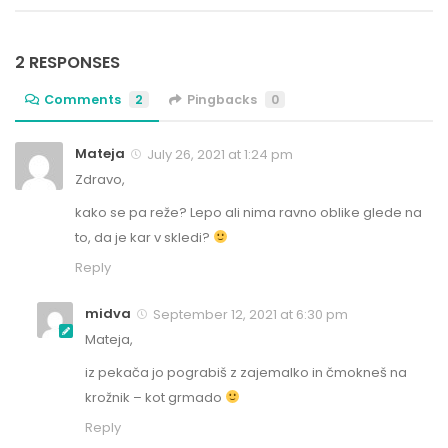
2 RESPONSES
Comments
2
Pingbacks
0
Mateja
July 26, 2021 at 1:24 pm
Zdravo,
kako se pa reže? Lepo ali nima ravno oblike glede na
to, da je kar v skledi?
Reply
midva
September 12, 2021 at 6:30 pm
Mateja,
iz pekača jo pograbiš z zajemalko in čmokneš na
krožnik – kot grmado
Reply