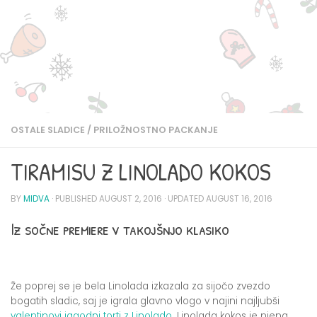
OSTALE SLADICE
/
PRILOŽNOSTNO PACKANJE
TIRAMISU Z LINOLADO KOKOS
BY
MIDVA
· PUBLISHED
AUGUST 2, 2016
· UPDATED
AUGUST 16, 2016
Iz sočne premiere v takojšnjo klasiko
Že poprej se je bela Linolada izkazala za sijočo zvezdo
bogatih sladic, saj je igrala glavno vlogo v najini najljubši
valentinovi jagodni torti z Linolado
. Linolada kokos je njena