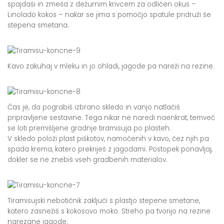
spajdaši in zmeša z dežurnim krivcem za odličen okus –
Linolado kokos – nakar se jima s pomočjo spatule pridruži še
stepena smetana.
Kavo zakuhaj v mleku in jo ohladi, jagode pa nareži na rezine.
Čas je, da pograbiš izbrano skledo in vanjo natlačiš
pripravljene sestavine. Tega nikar ne naredi naenkrat, temveč
se loti premišljene gradnje tiramisuja po plasteh.
V skledo položi plast piškotov, namočenih v kavo, čez njih pa
spada krema, katero prekriješ z jagodami. Postopek ponavljaj,
dokler se ne znebiš vseh gradbenih materialov.
Tiramisujski nebotičnik zaključi s plastjo stepene smetane,
katero zasnežiš s kokosovo moko. Streho pa tvorijo na rezine
narezane jagode.