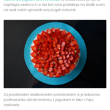
najmlajša sestrica in si želi kot nova prišlekinja na sladki sceni
na vsak način upravičiti svoj bogat rodovnik.
Za predstavitev sladkosnedim požrešnežem si je kokosova
podmazanka izbrala tiramisu z jagodami in tako v hipu
zaslovela.