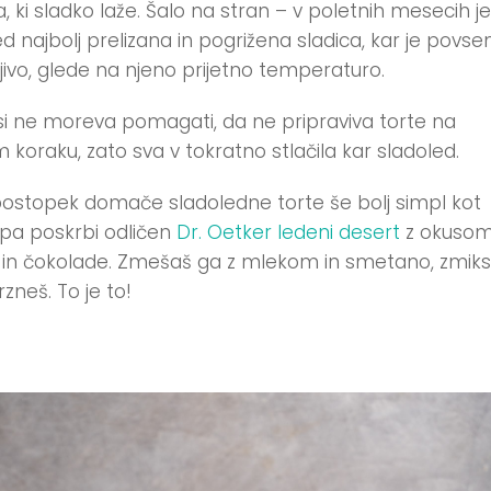
, ki sladko laže. Šalo na stran – v poletnih mesecih je
ed najbolj prelizana in pogrižena sladica, kar je povs
jivo, glede na njeno prijetno temperaturo.
si ne moreva pomagati, da ne pripraviva torte na
 koraku, zato sva v tokratno stlačila kar sladoled.
postopek domače sladoledne torte še bolj simpl kot
, pa poskrbi odličen
Dr. Oetker ledeni desert
z okuso
je in čokolade. Zmešaš ga z mlekom in smetano, zmik
zneš. To je to!