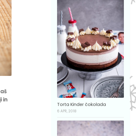
daš
ji in
Torta Kinder čokolada
6 APR, 2018