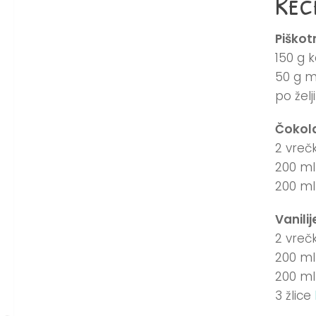
Rec
Piškot
150 g 
50 g m
po žel
Čokola
2 vreč
200 ml
200 ml
Vanilij
2 vrečk
200 ml
200 ml
3 žlice