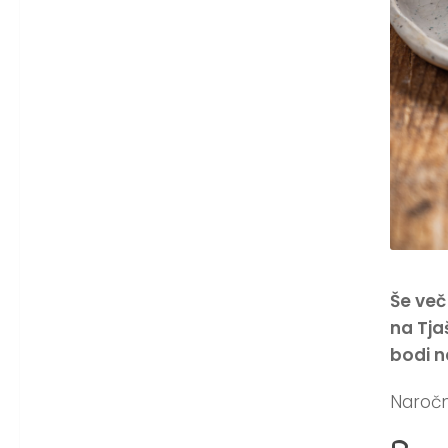
Še več
na Tj
bodi n
Naročn