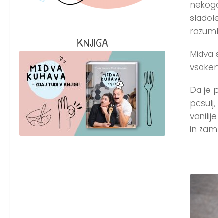
nekoga
sladol
razuml
KNJIGA
Midva 
vsakem
Da je 
pasulj
vanili
in zamr