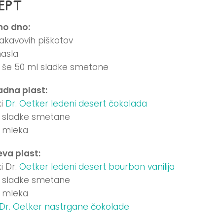
ept
no dno:
kakavovih piškotov
asla
ji še 50 ml sladke smetane
dna plast:
ki
Dr. Oetker ledeni desert čokolada
 sladke smetane
 mleka
eva plast:
i Dr.
Oetker ledeni desert bourbon vanilija
 sladke smetane
 mleka
Dr. Oetker nastrgane čokolade