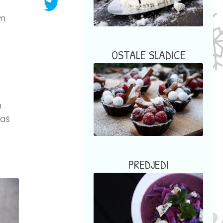
em
OSTALE SLADICE
m
saš
PREDJEDI