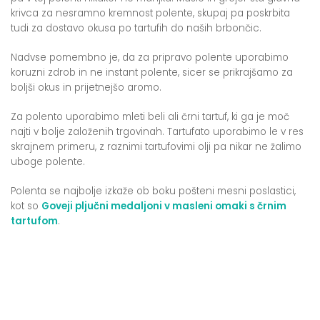
krivca za nesramno kremnost polente, skupaj pa poskrbita
tudi za dostavo okusa po tartufih do naših brbončic.
Nadvse pomembno je, da za pripravo polente uporabimo
koruzni zdrob in ne instant polente, sicer se prikrajšamo za
boljši okus in prijetnejšo aromo.
Za polento uporabimo mleti beli ali črni tartuf, ki ga je moč
najti v bolje založenih trgovinah. Tartufato uporabimo le v res
skrajnem primeru, z raznimi tartufovimi olji pa nikar ne žalimo
uboge polente.
Polenta se najbolje izkaže ob boku pošteni mesni poslastici,
kot so
Goveji pljučni medaljoni v masleni omaki s črnim
tartufom
.