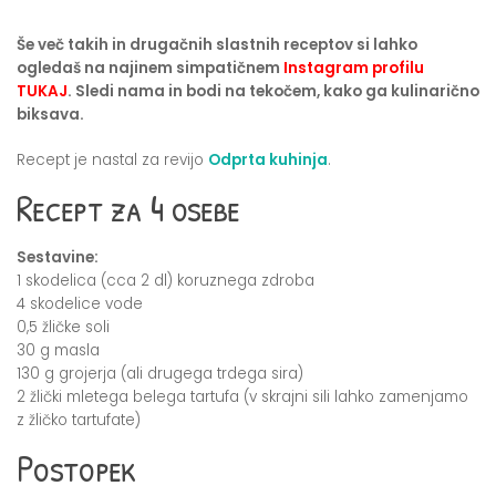
Še več takih in drugačnih slastnih receptov si lahko
ogledaš na najinem simpatičnem
Instagram profilu
TUKAJ
. Sledi nama in bodi na tekočem, kako ga kulinarično
biksava.
Recept je nastal za revijo
Odprta kuhinja
.
Recept za 4 osebe
Sestavine:
1 skodelica (cca 2 dl) koruznega zdroba
4 skodelice vode
0,5 žličke soli
30 g masla
130 g grojerja (ali drugega trdega sira)
2 žlički mletega belega tartufa (v skrajni sili lahko zamenjamo
z žličko tartufate)
Postopek