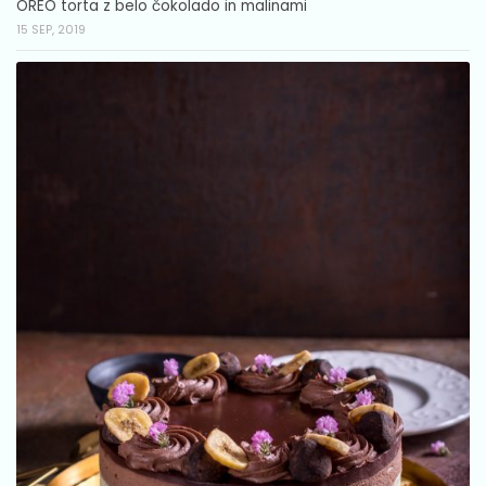
OREO torta z belo čokolado in malinami
15 SEP, 2019