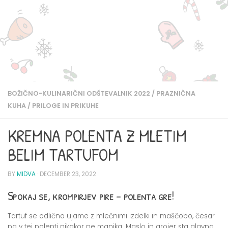
BOŽIČNO-KULINARIČNI ODŠTEVALNIK 2022
/
PRAZNIČNA
KUHA
/
PRILOGE IN PRIKUHE
KREMNA POLENTA Z MLETIM
BELIM TARTUFOM
BY
MIDVA
·
DECEMBER 23, 2022
Spokaj se, krompirjev pire – polenta gre!
Tartuf se odlično ujame z mlečnimi izdelki in maščobo, česar
pa v tej polenti nikakor ne manjka. Maslo in grojer sta glavna