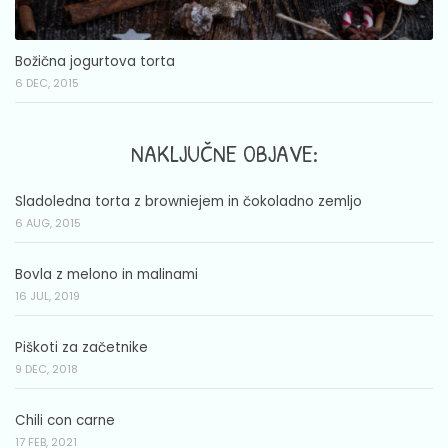
Božična jogurtova torta
6 DEC, 2015
NAKLJUČNE OBJAVE:
Sladoledna torta z browniejem in čokoladno zemljo
6 AUG, 2015
Bovla z melono in malinami
16 JUL, 2019
Piškoti za začetnike
9 DEC, 2018
Chili con carne
17 FEB, 2021