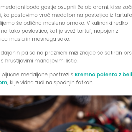
 medaljoni bodo gostje osupnili že ob aromi, ki se za
ti, ko postavimo vroč medaljon na posteljico iz tartufa
lijemo še odlično masleno omako. V kulinariki redko
 na tako poslastico, kot je svež tartuf, napojen z
co masla in mesnega soka.
aljonih pa se na praznični mizi znajde še sotiran brst
s hrustljavimi mandljevimi lističi.
 pljučne medaljone postrezi s
Kremno polento z bel
fom
, ki je vidna tudi na spodnjih fotkah.