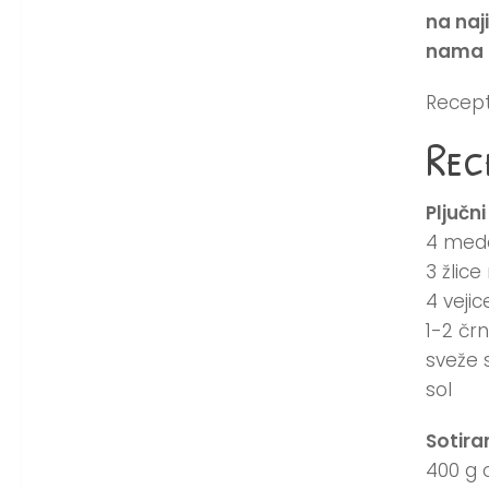
na na
nama i
Recept
Rec
Pljučn
4 meda
3 žlic
4 veji
1-2 čr
sveže 
sol
Sotira
400 g 