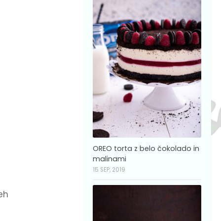
OREO torta z belo čokolado in
malinami
15 SEP, 2019
eh