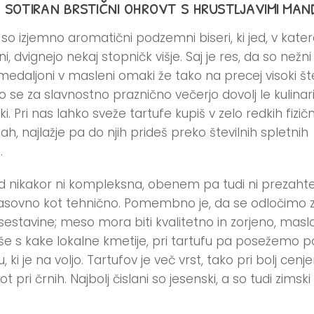
 sotiran brstični ohrovt s hrustljavimi mand
 so izjemno aromatični podzemni biseri, ki jed, v kate
ni, dvignejo nekaj stopničk višje. Saj je res, da so nežni
 medaljoni v masleni omaki že tako na precej visoki št
ko se za slavnostno praznično večerjo dovolj le kulinar
i. Pri nas lahko sveže tartufe kupiš v zelo redkih fizič
ah, najlažje pa do njih prideš preko številnih spletnih
.
ed nikakor ni kompleksna, obenem pa tudi ni prezaht
asovno kot tehnično. Pomembno je, da se odločimo 
sestavine; meso mora biti kvalitetno in zorjeno, maslo
jše s kake lokalne kmetije, pri tartufu pa posežemo p
, ki je na voljo. Tartufov je več vrst, tako pri bolj cenje
kot pri črnih. Najbolj čislani so jesenski, a so tudi zimski