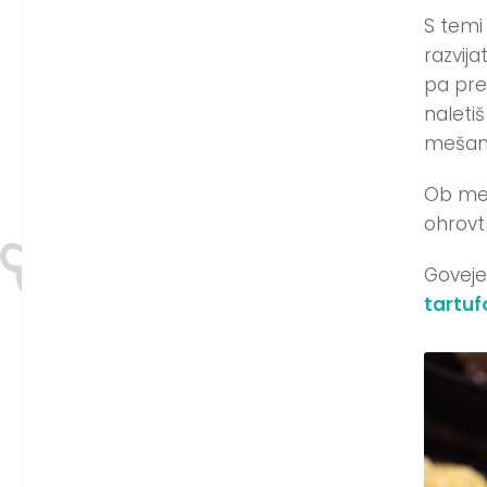
S temi
razvija
pa pre
naletiš
mešani
Ob med
ohrovt 
Goveje
tartu