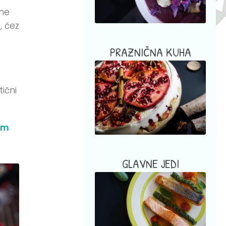
čne
, čez
PRAZNIČNA KUHA
ični
im
GLAVNE JEDI