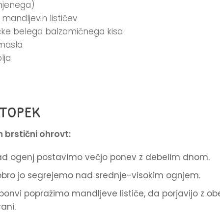
njenega)
 mandljevih lističev
ičke belega balzamičnega kisa
 masla
olja
topek
n brstični ohrovt:
d ogenj postavimo večjo ponev z debelim dnom.
bro jo segrejemo nad srednje-visokim ognjem.
ponvi popražimo mandljeve lističe, da porjavijo z ob
rani.