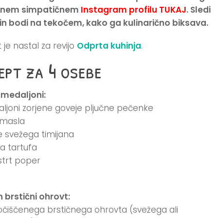
jinem simpatičnem
Instagram profilu TUKAJ
. Sledi
n bodi na tekočem, kako ga kulinarično biksava.
 je nastal za revijo
Odprta kuhinja
.
ept za 4 osebe
i medaljoni:
ljoni zorjene goveje pljučne pečenke
e masla
ce svežega timijana
na tartufa
strt poper
n brstični ohrovt:
očiščenega brstičnega ohrovta (svežega ali