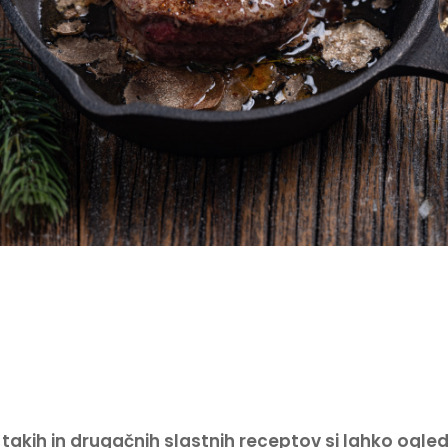
 takih in drugačnih slastnih receptov si lahko ogle