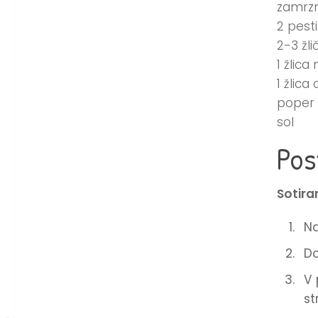
zamrz
2 pesti
2-3 žl
1 žlica
1 žlica 
poper
sol
Pos
Sotira
Na
Do
V 
st