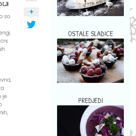
lji
SHARE
ro so
OSTALE SLADICE
engi,
ični
nih
evna,
za
 je
PREDJEDI
o
nih,