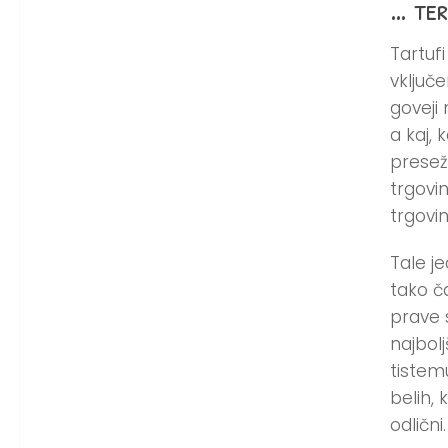
… ter
Tartufi
vključe
goveji
a kaj, 
presežk
trgovin
trgovin
Tale j
tako č
prave 
najbol
tistemu
belih, 
odlični.