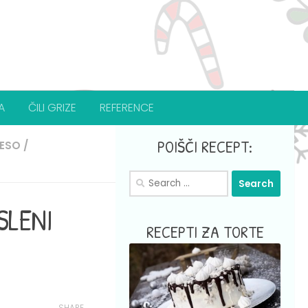
A
ČILI GRIZE
REFERENCE
POIŠČI RECEPT:
ESO
/
Search
for:
SLENI
RECEPTI ZA TORTE