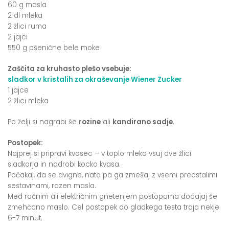
60 g masla
2 dl mleka
2 žlici ruma
2 jajci
550 g pšenične bele moke
Zaščita za kruhasto plešo vsebuje:
sladkor v kristalih za okraševanje Wiener Zucker
1 jajce
2 žlici mleka
Po želji si nagrabi še
rozine
ali
kandirano sadje
.
Postopek:
Najprej si pripravi kvasec – v toplo mleko vsuj dve žlici
sladkorja in nadrobi kocko kvasa.
Počakaj, da se dvigne, nato pa ga zmešaj z vsemi preostalimi
sestavinami, razen masla.
Med ročnim ali električnim gnetenjem postopoma dodajaj še
zmehčano maslo. Cel postopek do gladkega testa traja nekje
6-7 minut.