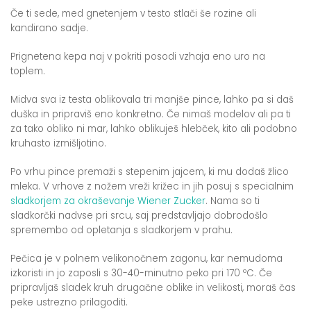
Če ti sede, med gnetenjem v testo stlači še rozine ali
kandirano sadje.
Prignetena kepa naj v pokriti posodi vzhaja eno uro na
toplem.
Midva sva iz testa oblikovala tri manjše pince, lahko pa si daš
duška in pripraviš eno konkretno. Če nimaš modelov ali pa ti
za tako obliko ni mar, lahko oblikuješ hlebček, kito ali podobno
kruhasto izmišljotino.
Po vrhu pince premaži s stepenim jajcem, ki mu dodaš žlico
mleka. V vrhove z nožem vreži križec in jih posuj s specialnim
sladkorjem za okraševanje Wiener Zucker
. Nama so ti
sladkorčki nadvse pri srcu, saj predstavljajo dobrodošlo
spremembo od opletanja s sladkorjem v prahu.
Pečica je v polnem velikonočnem zagonu, kar nemudoma
izkoristi in jo zaposli s 30-40-minutno peko pri 170 ºC. Če
pripravljaš sladek kruh drugačne oblike in velikosti, moraš čas
peke ustrezno prilagoditi.