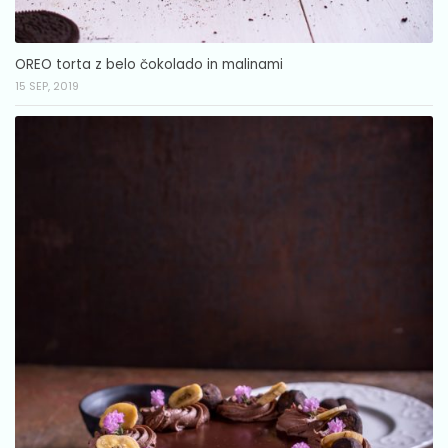
OREO torta z belo čokolado in malinami
15 SEP, 2019