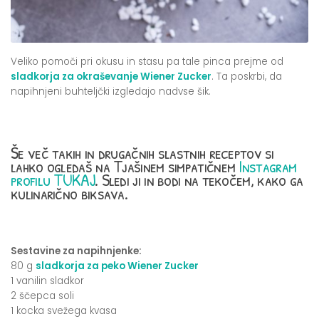
Veliko pomoči pri okusu in stasu pa tale pinca prejme od
sladkorja za okraševanje Wiener Zucker
. Ta poskrbi, da
napihnjeni buhteljčki izgledajo nadvse šik.
Še več takih in drugačnih slastnih receptov si
lahko ogledaš na Tjašinem simpatičnem
Instagram
profilu TUKAJ
. Sledi ji in bodi na tekočem, kako ga
kulinarično biksava.
Sestavine za napihnjenke:
80 g
sladkorja za peko Wiener Zucker
1 vanilin sladkor
2 ščepca soli
1 kocka svežega kvasa