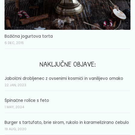
Božična jogurtova torta
6 DEC, 2015
NAKLJUČNE OBJAVE:
Jabolčni drobljenec z ovsenimi kosmiči in vanilijevo omako
22 JAN, 2023
Špinačne rolice s feto
1 MAY, 2024
Burger s tartufato, brie sirom, rukolo in karamelizirano čebulo
19 AUG, 2020