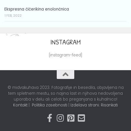
Ekspresna čičerikina enolončnica
1 FEB, 2022
INSTAGRAM
[instagram-feed]
© midvakuhava 2023. Fotografije in besedila, objavljena na
tem spletnem mestu, so najina last in njihova nedovoljena
uporaba v delu ali celoti bo preganjana s kuhalnico!
Kontakt
|
Politika zasebnosti
|
Izdelava strani: Risankati