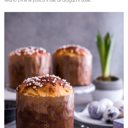
vedno zrine le potica v taki ali drugačni obliki.