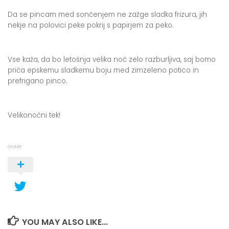
Da se pincam med sončenjem ne zažge sladka frizura, jih
nekje na polovici peke pokrij s papirjem za peko.
Vse kaža, da bo letošnja velika noč zelo razburljiva, saj bomo
priča epskemu sladkemu boju med zimzeleno potico in
prefrigano pinco.
Velikonočni tek!
SHARE
YOU MAY ALSO LIKE...