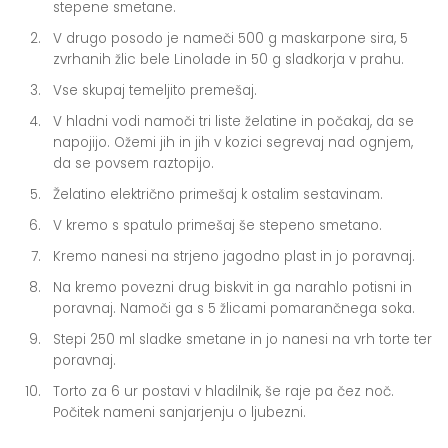
stepene smetane.
V drugo posodo je nameči 500 g maskarpone sira, 5
zvrhanih žlic bele Linolade in 50 g sladkorja v prahu.
Vse skupaj temeljito premešaj.
V hladni vodi namoči tri liste želatine in počakaj, da se
napojijo. Ožemi jih in jih v kozici segrevaj nad ognjem,
da se povsem raztopijo.
Želatino električno primešaj k ostalim sestavinam.
V kremo s spatulo primešaj še stepeno smetano.
Kremo nanesi na strjeno jagodno plast in jo poravnaj.
Na kremo povezni drug biskvit in ga narahlo potisni in
poravnaj. Namoči ga s 5 žlicami pomarančnega soka.
Stepi 250 ml sladke smetane in jo nanesi na vrh torte ter
poravnaj.
Torto za 6 ur postavi v hladilnik, še raje pa čez noč.
Počitek nameni sanjarjenju o ljubezni.