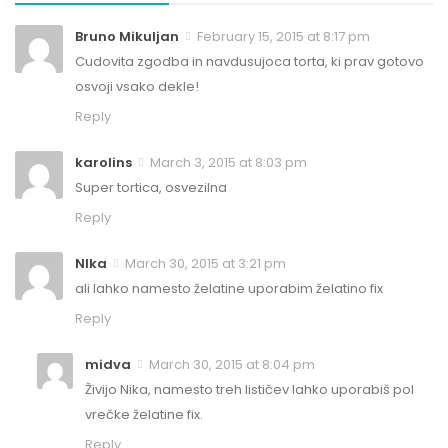
Bruno Mikuljan
February 15, 2015 at 8:17 pm
Cudovita zgodba in navdusujoca torta, ki prav gotovo
osvoji vsako dekle!
Reply
karolins
March 3, 2015 at 8:03 pm
Super tortica, osvezilna
Reply
NIka
March 30, 2015 at 3:21 pm
ali lahko namesto želatine uporabim želatino fix
Reply
midva
March 30, 2015 at 8:04 pm
Živijo Nika, namesto treh lističev lahko uporabiš pol
vrečke želatine fix.
Reply