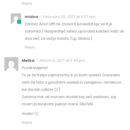
Reply
midva
February 20, 2017 at 11:07 am
Zdravo Ana! Ufff ne znava ti povedat kje se ti je
zalomilo:/ Naspednjič lahko uporabiš kakšen listič ali
dva več za večjo trdoto:) Lp, Midva:)
Reply
Metka
March 8, 2017 at 5:45 pm
Pozdravljena!
To je že tretja vajina torta, ki jo bom spekla (naredila
sem že tisto z gozdnimi sadeži in vanijijevo-cimetovo…
be sta bili odlični 🙂 )
Zanima me, ali moram dodati kaj več sestavin, saj
imam pravokotni pekač mere 28x7x19
Hvala! 🙂
Reply