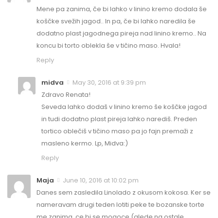
Mene pa zanima, če bi lahko v linino kremo dodala še
koščke svežih jagod.. In pa, če bi lahko naredila še
dodatno plast jagodnega pireja nad linino kremo.. Na
koncu bi torto oblekla še v tičino maso. Hvala!
Reply
midva
May 30, 2016 at 9:39 pm
Zdravo Renata!
Seveda lahko dodaš v linino kremo še koščke jagod
in tudi dodatno plast pireja lahko narediš. Preden
tortico oblečiš v tičino maso pa jo fajn premaži z
masleno kermo. Lp, Midva:)
Reply
Maja
June 10, 2016 at 10:02 pm
Danes sem zasledila Linolado z okusom kokosa. Ker se
nameravam drugi teden lotiti peke te bozanske torte
me zanima, ce bi se mogoce (glede na ostale