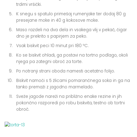
trdimi vršički.
K snegu s spatulo primešaj rumenjake ter dodaj 80 g
presejane moke in 40 g kokosove moke.
Maso razdeli na dva dela in vsakega vlij v pekač, čigar
dno je prekrito s papirjem za peko.
Vsak biskvit peci 10 minut pri 180 ºC.
Ko se biskvit ohladi, ga postavi na tortno podlago, okoli
njega pa zategni obroč za torte.
Po notranji strani oboda namesti acetatno folijo.
Biskvit namoči s 5 žlicami pomarančnega soka in ga na
tanko premaži z jagodno marmelado.
Sveže jagode nareži na približno enake rezine in jih
pokončno razporedi po robu biskvita, testno ob tortni
obroč.