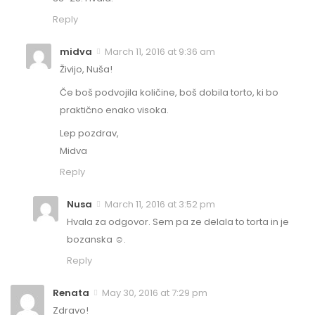
Reply
midva
March 11, 2016 at 9:36 am
Živijo, Nuša!
Če boš podvojila količine, boš dobila torto, ki bo
praktično enako visoka.
Lep pozdrav,
Midva
Reply
Nusa
March 11, 2016 at 3:52 pm
Hvala za odgovor. Sem pa ze delala to torta in je
bozanska ☺.
Reply
Renata
May 30, 2016 at 7:29 pm
Zdravo!