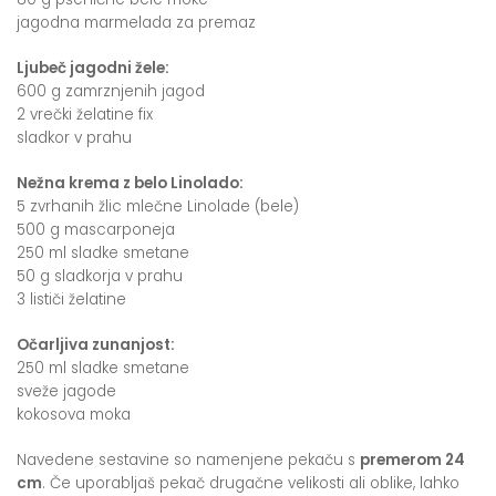
jagodna marmelada za premaz
Ljubeč jagodni žele:
600 g zamrznjenih jagod
2 vrečki želatine fix
sladkor v prahu
Nežna krema z belo Linolado:
5 zvrhanih žlic mlečne Linolade (bele)
500 g mascarponeja
250 ml sladke smetane
50 g sladkorja v prahu
3 lističi želatine
Očarljiva zunanjost:
250 ml sladke smetane
sveže jagode
kokosova moka
Navedene sestavine so namenjene pekaču s
premerom 24
cm
. Če uporabljaš pekač drugačne velikosti ali oblike, lahko