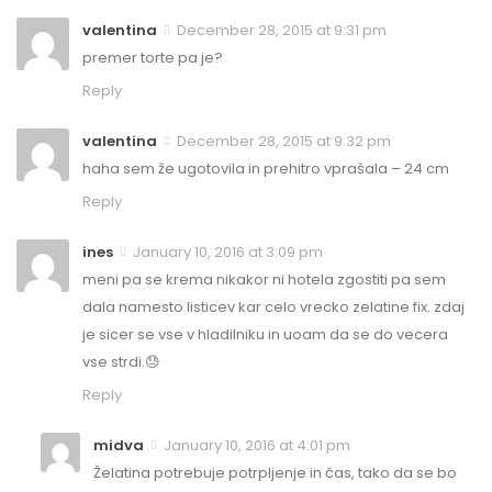
valentina
December 28, 2015 at 9:31 pm
premer torte pa je?
Reply
valentina
December 28, 2015 at 9:32 pm
haha sem že ugotovila in prehitro vprašala – 24 cm
Reply
ines
January 10, 2016 at 3:09 pm
meni pa se krema nikakor ni hotela zgostiti pa sem
dala namesto listicev kar celo vrecko zelatine fix. zdaj
je sicer se vse v hladilniku in uoam da se do vecera
vse strdi.😓
Reply
midva
January 10, 2016 at 4:01 pm
Želatina potrebuje potrpljenje in čas, tako da se bo