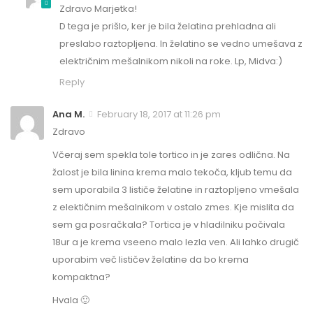
Zdravo Marjetka!
D tega je prišlo, ker je bila želatina prehladna ali
preslabo raztopljena. In želatino se vedno umešava z
električnim mešalnikom nikoli na roke. Lp, Midva:)
Reply
Ana M.
February 18, 2017 at 11:26 pm
Zdravo
Včeraj sem spekla tole tortico in je zares odlična. Na
žalost je bila linina krema malo tekoča, kljub temu da
sem uporabila 3 lističe želatine in raztopljeno vmešala
z elektičnim mešalnikom v ostalo zmes. Kje mislita da
sem ga posračkala? Tortica je v hladilniku počivala
18ur a je krema vseeno malo lezla ven. Ali lahko drugič
uporabim več lističev želatine da bo krema
kompaktna?
Hvala 🙂