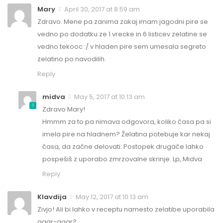
Mary
April 30, 2017 at 8:59 am
Zdravo. Mene pa zanima zakaj imam jagodni pire se
vedno po dodatku ze 1 vrecke in 6 listicev zelatine se
vedno tekooc :/ v hladen pire sem umesala segreto
zelatino po navodilih.
Reply
midva
May 5, 2017 at 10:13 am
Zdravo Mary!
Hmmm za to pa nimava odgovora, koliko časa pa si
imela pire na hladnem? Želatina potebuje kar nekaj
časa, da začne delovati. Postopek drugače lahko
pospešiš z uporabo zmrzovalne skrinje. Lp, Midva
Reply
Klavdija
May 12, 2017 at 10:13 am
Zivjo! Ali bi lahko v receptu namesto zelatibe uporabila
agar-agar?