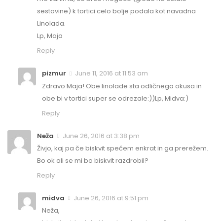
sestavine) k tortici celo bolje podala kot navadna
Linolada.
Lp, Maja
Reply
pizmur
June 11, 2016 at 11:53 am
Zdravo Maja! Obe linolade sta odličnega okusa in
obe bi v tortici super se odrezale:))Lp, Midva:)
Reply
Neža
June 26, 2016 at 3:38 pm
Živjo, kaj pa če biskvit spečem enkrat in ga prerežem.
Bo ok ali se mi bo biskvit razdrobil?
Reply
midva
June 26, 2016 at 9:51 pm
Neža,