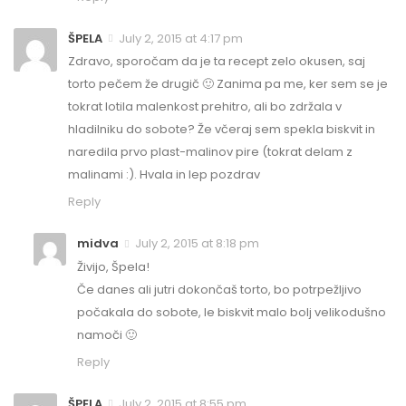
ŠPELA
July 2, 2015 at 4:17 pm
Zdravo, sporočam da je ta recept zelo okusen, saj
torto pečem že drugič 🙂 Zanima pa me, ker sem se je
tokrat lotila malenkost prehitro, ali bo zdržala v
hladilniku do sobote? Že včeraj sem spekla biskvit in
naredila prvo plast-malinov pire (tokrat delam z
malinami :). Hvala in lep pozdrav
Reply
midva
July 2, 2015 at 8:18 pm
Živijo, Špela!
Če danes ali jutri dokončaš torto, bo potrpežljivo
počakala do sobote, le biskvit malo bolj velikodušno
namoči 🙂
Reply
ŠPELA
July 2, 2015 at 8:55 pm