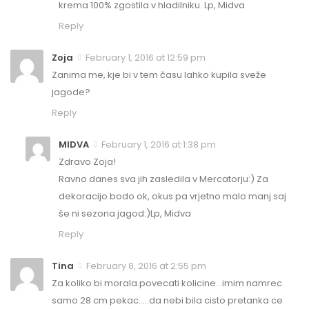
krema 100% zgostila v hladilniku. Lp, Midva
Reply
Zoja
February 1, 2016 at 12:59 pm
Zanima me, kje bi v tem času lahko kupila sveže
jagode?
Reply
MIDVA
February 1, 2016 at 1:38 pm
Zdravo Zoja!
Ravno danes sva jih zasledila v Mercatorju:) Za
dekoracijo bodo ok, okus pa vrjetno malo manj saj
še ni sezona jagod:)Lp, Midva
Reply
Tina
February 8, 2016 at 2:55 pm
Za koliko bi morala.povecati kolicine…imim namrec
samo 28 cm pekac…..da nebi bila cisto pretanka ce