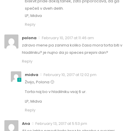
biskvit pride dokaj tanek, zato priporočava, da ga
spečeš v dveh delih.
LP, Midva
Reply
polona
February 10, 2017 at 11:46 am
zdravo mene pa zanima koliko časa mora torta biti v
hladilniku? je nujno da jo speces prejsni dan?
Reply
midva
February 10, 2017 at 12:02 pm
Živijo, Polona 🙂
Torta naj bo v hladilniku vsaj 6 ur.
LP, Midva
Reply
Ana
February 13, 2017 at 5:53 pm
Ali se lahko naredi torto brez te obrobe s svezimi