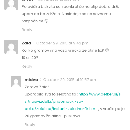
Polovička biskvita se zaenkrat še na otip dobro drži,
upam da bo zdržalo. Naslednje so na seznamu
razpočnice 🙂
Reply
Zala
October 29, 2015 at 9:42 pm
Koliko gramov ima vasa vrecka zelatine fix? 🙂
10 ali 20?
Reply
midva
October 29, 2015 at 10:57 pm
Zdravo Zala!
Uporabila sva to želatino fix :
http://www.oetker.si/si-
si/nasi-izdelki/pripomocki-za-
peko/zelatina/instant-zelatina-fix.html
, v vrečki pa je
20 gramov želatine. Lp, Midva
Reply