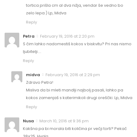
tortica prišla cm al dva nižja, vendar še vedno bo
zelo lepa:) Lp, Midva
Reply
Petra
February 19, 2016 at 2:20 pm
S čim lahko nadomestiš kokos v biskvitu? Pri nas nismo
ljubitelji….
Reply
midva
February 19, 2016 at 2:29 pm
Zdravo Petra!
Misliva da bi mleti mandlji najbolj pasali, lahko pa
kokos zamenjaš s katerimikoli drugi oreščki. Lp, Midva
Reply
Nusa
March 10, 2016 at 9:36 pm
Kakšna pa bi morala biti količina pr večji torti? Pekač
38×25. Hvala.