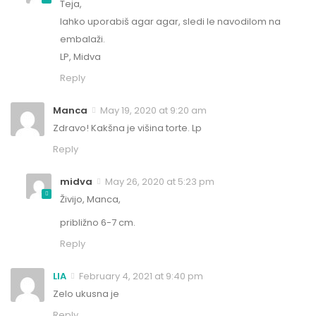
Teja,
lahko uporabiš agar agar, sledi le navodilom na
embalaži.
LP, Midva
Reply
Manca
May 19, 2020 at 9:20 am
Zdravo! Kakšna je višina torte. Lp
Reply
midva
May 26, 2020 at 5:23 pm
Živijo, Manca,
približno 6-7 cm.
Reply
LIA
February 4, 2021 at 9:40 pm
Zelo ukusna je
Reply