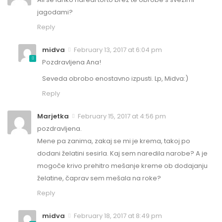
jagodami?
Reply
midva
February 13, 2017 at 6:04 pm
Pozdravljena Ana!
Seveda obrobo enostavno izpusti. Lp, Midva:)
Reply
Marjetka
February 15, 2017 at 4:56 pm
pozdravljena.
Mene pa zanima, zakaj se mi je krema, takoj po
dodani želatini sesirla. Kaj sem naredila narobe? A je
mogoče krivo prehitro mešanje kreme ob dodajanju
želatine, čaprav sem mešala na roke?
Reply
midva
February 18, 2017 at 8:49 pm