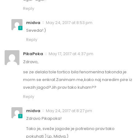
Reply
midva
May 24, 2017 at 8:53 pm
Seveda!:)
Reply
PikaPoka
May 17, 2017 at 4:37 pm
Zdravo,
se ze delala tole tortico bila fenomenlna takonda je
morm se enkrat.Zanimam me,kako naj naredim pire iz
svezih jagod?Jih prav tako kuham??
Reply
midva
May 24, 2017 at 8:27 pm
Zdravo Pikapoka!
Tako je, sveže jagode je potrebno prav tako
pokuhati:) Lp, Midva;)