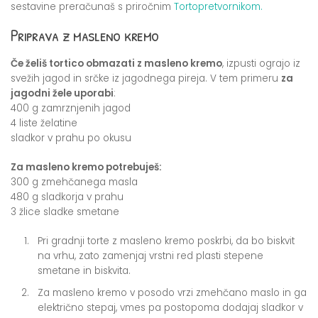
sestavine preračunaš s priročnim
Tortopretvornikom.
Priprava z masleno kremo
Če želiš tortico obmazati z masleno kremo
, izpusti ograjo iz
svežih jagod in srčke iz jagodnega pireja. V tem primeru
za
jagodni žele uporabi
:
400 g zamrznjenih jagod
4 liste želatine
sladkor v prahu po okusu
Za masleno kremo potrebuješ:
300 g zmehčanega masla
480 g sladkorja v prahu
3 žlice sladke smetane
Pri gradnji torte z masleno kremo poskrbi, da bo biskvit
na vrhu, zato zamenjaj vrstni red plasti stepene
smetane in biskvita.
Za masleno kremo v posodo vrzi zmehčano maslo in ga
električno stepaj, vmes pa postopoma dodajaj sladkor v