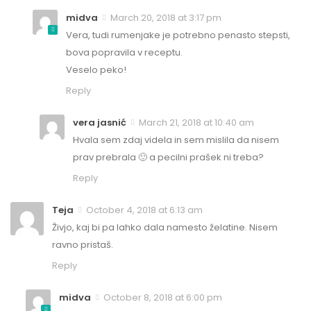
midva
March 20, 2018 at 3:17 pm
Vera, tudi rumenjake je potrebno penasto stepsti,
bova popravila v receptu.
Veselo peko!
Reply
vera jasnić
March 21, 2018 at 10:40 am
Hvala sem zdaj videla in sem mislila da nisem
prav prebrala 🙂 a pecilni prašek ni treba?
Reply
Teja
October 4, 2018 at 6:13 am
Živjo, kaj bi pa lahko dala namesto želatine. Nisem
ravno pristaš.
Reply
midva
October 8, 2018 at 6:00 pm