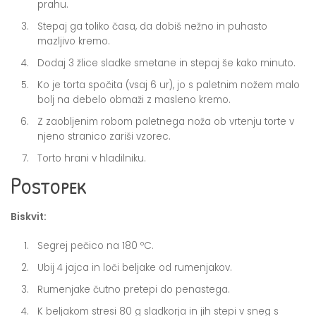
prahu.
Stepaj ga toliko časa, da dobiš nežno in puhasto
mazljivo kremo.
Dodaj 3 žlice sladke smetane in stepaj še kako minuto.
Ko je torta spočita (vsaj 6 ur), jo s paletnim nožem malo
bolj na debelo obmaži z masleno kremo.
Z zaobljenim robom paletnega noža ob vrtenju torte v
njeno stranico zariši vzorec.
Torto hrani v hladilniku.
Postopek
Biskvit:
Segrej pečico na 180 ºC.
Ubij 4 jajca in loči beljake od rumenjakov.
Rumenjake čutno pretepi do penastega.
K beljakom stresi 80 g sladkorja in jih stepi v sneg s