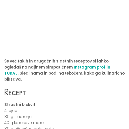
Še več takih in drugačnih slastnih receptov si lahko
ogledaš na najinem simpatičnem
Instagram profilu
TUKAJ
. Sledi nama in bodi na tekočem, kako ga kulinarično
biksava.
Recept
Strastni biskvit:
4 jajca
80 g sladkorja
40 g kokosove moke
80 g pšenične bele moke