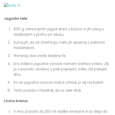
Jagodni žele:
600 g zamrznjenih jagod stresi v kozico in jih zasuj s
sladkorjem v prahu po okusu.
Kuhaj jih, da se zmehčajo, nato jih spasiraj s paličnim
mešalnikom.
Primešaj obe vrečki želatine fix.
Eno tretjino jagodne osnove nameni izdelavi srčkov. Zlij
jo v posodo, obdano s peki papirjem, toliko, da pokriješ
dno.
Ko se jagodna osnova malce ohladi, jo vlij na biskvit.
Torto postavi v hladilnik, da se žele strdi.
Linina krema:
V eno posodo zlij 250 ml sladke smetane in jo stepi do