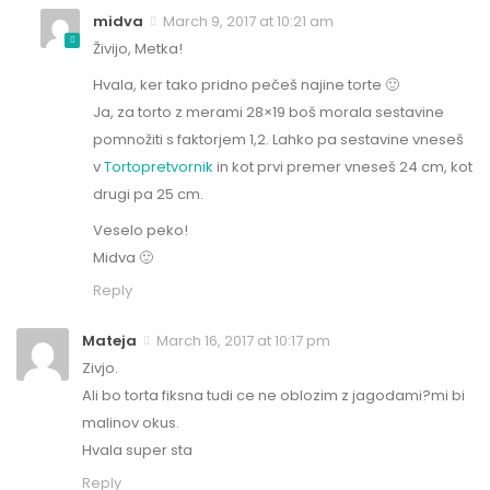
midva
March 9, 2017 at 10:21 am
Živijo, Metka!
Hvala, ker tako pridno pečeš najine torte 🙂
Ja, za torto z merami 28×19 boš morala sestavine
pomnožiti s faktorjem 1,2. Lahko pa sestavine vneseš
v
Tortopretvornik
in kot prvi premer vneseš 24 cm, kot
drugi pa 25 cm.
Veselo peko!
Midva 🙂
Reply
Mateja
March 16, 2017 at 10:17 pm
Zivjo.
Ali bo torta fiksna tudi ce ne oblozim z jagodami?mi bi
malinov okus.
Hvala super sta
Reply