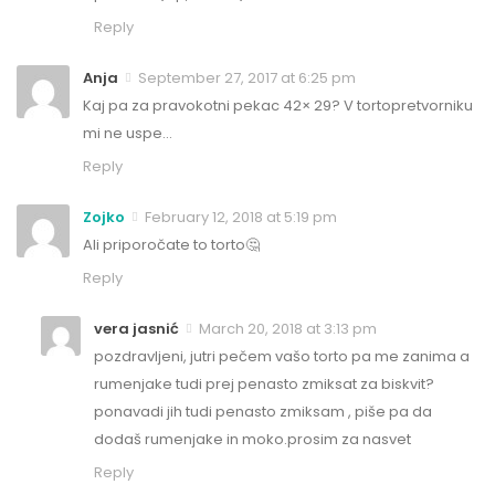
Reply
Anja
September 27, 2017 at 6:25 pm
Kaj pa za pravokotni pekac 42× 29? V tortopretvorniku
mi ne uspe…
Reply
Zojko
February 12, 2018 at 5:19 pm
Ali priporočate to torto🤔
Reply
vera jasnić
March 20, 2018 at 3:13 pm
pozdravljeni, jutri pečem vašo torto pa me zanima a
rumenjake tudi prej penasto zmiksat za biskvit?
ponavadi jih tudi penasto zmiksam , piše pa da
dodaš rumenjake in moko.prosim za nasvet
Reply