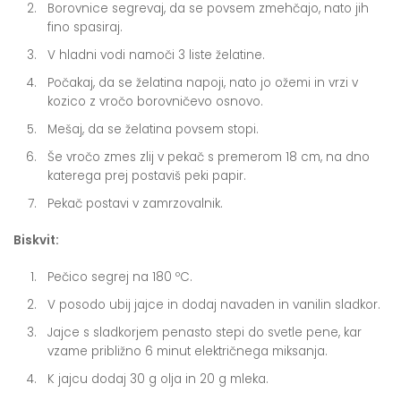
Borovnice segrevaj, da se povsem zmehčajo, nato jih
fino spasiraj.
V hladni vodi namoči 3 liste želatine.
Počakaj, da se želatina napoji, nato jo ožemi in vrzi v
kozico z vročo borovničevo osnovo.
Mešaj, da se želatina povsem stopi.
Še vročo zmes zlij v pekač s premerom 18 cm, na dno
katerega prej postaviš peki papir.
Pekač postavi v zamrzovalnik.
Biskvit:
Pečico segrej na 180 ºC.
V posodo ubij jajce in dodaj navaden in vanilin sladkor.
Jajce s sladkorjem penasto stepi do svetle pene, kar
vzame približno 6 minut električnega miksanja.
K jajcu dodaj 30 g olja in 20 g mleka.