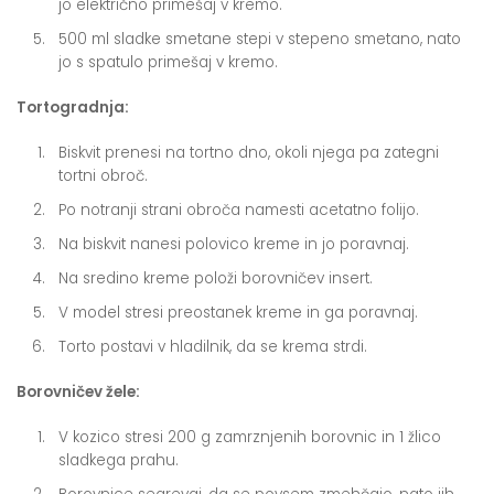
jo električno primešaj v kremo.
500 ml sladke smetane stepi v stepeno smetano, nato
jo s spatulo primešaj v kremo.
Tortogradnja:
Biskvit prenesi na tortno dno, okoli njega pa zategni
tortni obroč.
Po notranji strani obroča namesti acetatno folijo.
Na biskvit nanesi polovico kreme in jo poravnaj.
Na sredino kreme položi borovničev insert.
V model stresi preostanek kreme in ga poravnaj.
Torto postavi v hladilnik, da se krema strdi.
Borovničev žele:
V kozico stresi 200 g zamrznjenih borovnic in 1 žlico
sladkega prahu.