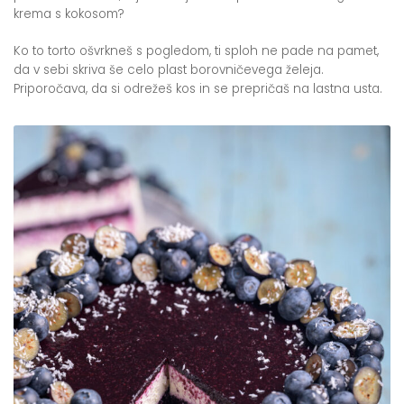
krema s kokosom?
Ko to torto ošvrkneš s pogledom, ti sploh ne pade na pamet,
da v sebi skriva še celo plast borovničevega želeja.
Priporočava, da si odrežeš kos in se prepričaš na lastna usta.