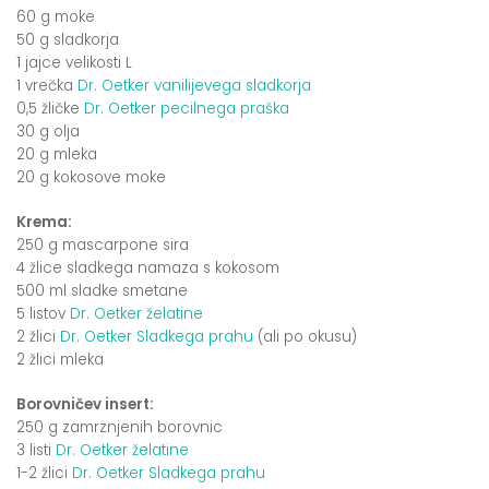
60 g moke
50 g sladkorja
1 jajce velikosti L
1 vrečka
Dr. Oetker vanilijevega sladkorja
0,5 žličke
Dr. Oetker pecilnega praška
30 g olja
20 g mleka
20 g kokosove moke
Krema:
250 g mascarpone sira
4 žlice sladkega namaza s kokosom
500 ml sladke smetane
5 listov
Dr. Oetker želatine
2 žlici
Dr. Oetker Sladkega prahu
(ali po okusu)
2 žlici mleka
Borovničev insert:
250 g zamrznjenih borovnic
3 listi
Dr. Oetker želatine
1-2 žlici
Dr. Oetker Sladkega prahu