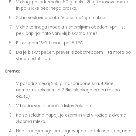
V drugi posodi zmešaj 60 g moke, 20 g kokosove moke
in pol žličke pecilnega praška.
Suhe sestavine električno primešaj k mokrim.
V dno tortnega modela s snemljivim obodom vpni list
peki papirja, nato vanj vlij biskvitno zmes.
Biskvit peci 15-20 minut pri 180 ºC.
Da je biskvit pečen, preveri z zobotrebcem – ta mora po
vbodu ostati suh.
Krema:
V posodi zmešaj 250 g mascarpone sira, 4 žlice
namaza s kokosom in 2 žlici sladkega prahu (ali po
okusu).
V hladni vodi namoči 5 listov želatine.
Ko se želatina napoji, jo ožemi in vrzi v kozico z dvema
žlicama mleka.
Nad srednjim ognjem segrevaj, da se želatina stopi, nato