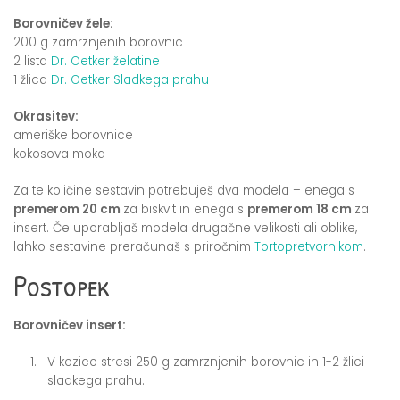
Borovničev žele:
200 g zamrznjenih borovnic
2 lista
Dr. Oetker želatine
1 žlica
Dr. Oetker Sladkega prahu
Okrasitev:
ameriške borovnice
kokosova moka
Za te količine sestavin potrebuješ dva modela – enega s
premerom 20 cm
za biskvit in enega s
premerom 18 cm
za
insert. Če uporabljaš modela drugačne velikosti ali oblike,
lahko sestavine preračunaš s priročnim
Tortopretvornikom
.
Postopek
Borovničev insert:
V kozico stresi 250 g zamrznjenih borovnic in 1-2 žlici
sladkega prahu.