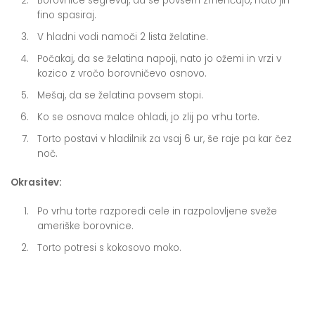
Borovnice segrevaj, da se povsem zmehčajo, nato jih
fino spasiraj.
V hladni vodi namoči 2 lista želatine.
Počakaj, da se želatina napoji, nato jo ožemi in vrzi v
kozico z vročo borovničevo osnovo.
Mešaj, da se želatina povsem stopi.
Ko se osnova malce ohladi, jo zlij po vrhu torte.
Torto postavi v hladilnik za vsaj 6 ur, še raje pa kar čez
noč.
Okrasitev:
Po vrhu torte razporedi cele in razpolovljene sveže
ameriške borovnice.
Torto potresi s kokosovo moko.