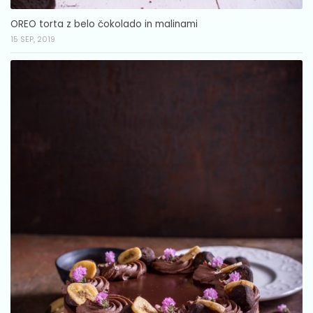
OREO torta z belo čokolado in malinami
15 SEP, 2019