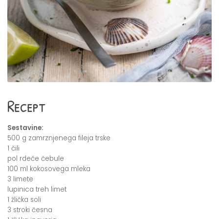
Recept
Sestavine:
500 g zamrznjenega fileja trske
1 čili
pol rdeče čebule
100 ml kokosovega mleka
3 limete
lupinica treh limet
1 žlička soli
3 stroki česna