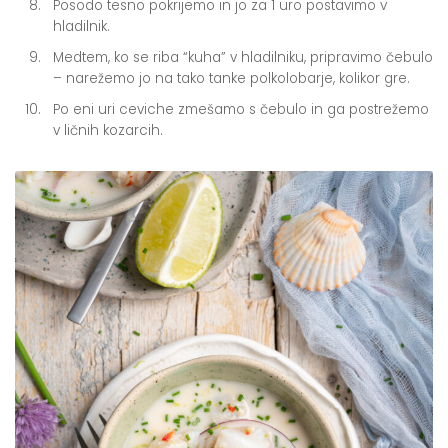
Posodo tesno pokrijemo in jo za 1 uro postavimo v
hladilnik.
Medtem, ko se riba “kuha” v hladilniku, pripravimo čebulo
– narežemo jo na tako tanke polkolobarje, kolikor gre.
Po eni uri ceviche zmešamo s čebulo in ga postrežemo
v ličnih kozarcih.