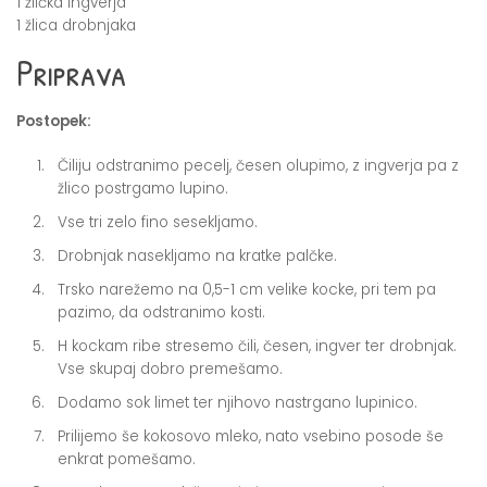
1 žlička ingverja
1 žlica drobnjaka
Priprava
Postopek:
Čiliju odstranimo pecelj, česen olupimo, z ingverja pa z
žlico postrgamo lupino.
Vse tri zelo fino sesekljamo.
Drobnjak nasekljamo na kratke palčke.
Trsko narežemo na 0,5-1 cm velike kocke, pri tem pa
pazimo, da odstranimo kosti.
H kockam ribe stresemo čili, česen, ingver ter drobnjak.
Vse skupaj dobro premešamo.
Dodamo sok limet ter njihovo nastrgano lupinico.
Prilijemo še kokosovo mleko, nato vsebino posode še
enkrat pomešamo.