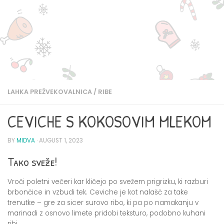
LAHKA PREŽVEKOVALNICA
/
RIBE
CEVICHE S KOKOSOVIM MLEKOM
BY
MIDVA
·
AUGUST 1, 2023
Tako sveže!
Vroči poletni večeri kar kličejo po svežem prigrizku, ki razburi
brbončice in vzbudi tek. Ceviche je kot nalašč za take
trenutke – gre za sicer surovo ribo, ki pa po namakanju v
marinadi z osnovo limete pridobi teksturo, podobno kuhani
ribi.