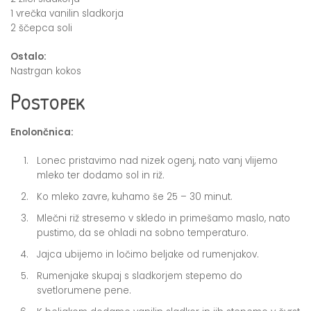
1 vrečka vanilin sladkorja
2 ščepca soli
Ostalo:
Nastrgan kokos
Postopek
Enolončnica:
Lonec pristavimo nad nizek ogenj, nato vanj vlijemo
mleko ter dodamo sol in riž.
Ko mleko zavre, kuhamo še 25 – 30 minut.
Mlečni riž stresemo v skledo in primešamo maslo, nato
pustimo, da se ohladi na sobno temperaturo.
Jajca ubijemo in ločimo beljake od rumenjakov.
Rumenjake skupaj s sladkorjem stepemo do
svetlorumene pene.