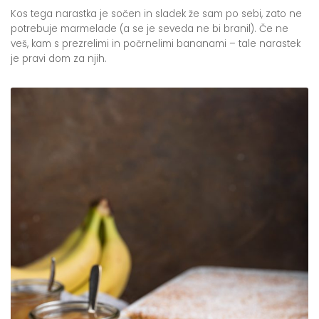
Kos tega narastka je sočen in sladek že sam po sebi, zato ne
potrebuje marmelade (a se je seveda ne bi branil). Če ne
veš, kam s prezrelimi in počrnelimi bananami – tale narastek
je pravi dom za njih.