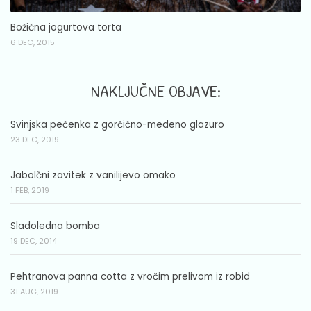
Božična jogurtova torta
6 DEC, 2015
NAKLJUČNE OBJAVE:
Svinjska pečenka z gorčično-medeno glazuro
23 DEC, 2019
Jabolčni zavitek z vanilijevo omako
1 FEB, 2019
Sladoledna bomba
19 DEC, 2014
Pehtranova panna cotta z vročim prelivom iz robid
31 AUG, 2019