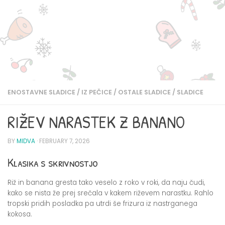
ENOSTAVNE SLADICE
/
IZ PEČICE
/
OSTALE SLADICE
/
SLADICE
RIŽEV NARASTEK Z BANANO
BY
MIDVA
·
FEBRUARY 7, 2026
Klasika s skrivnostjo
Riž in banana gresta tako veselo z roko v roki, da naju čudi,
kako se nista že prej srečala v kakem riževem narastku. Rahlo
tropski pridih posladka pa utrdi še frizura iz nastrganega
kokosa.