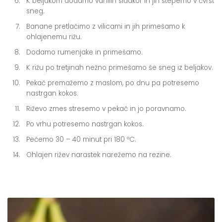
K beljakom dodamo vanilin sladkor in jih stepemo v čvrst
sneg.
Banane pretlačimo z vilicami in jih primešamo k
ohlajenemu rižu.
Dodamo rumenjake in primešamo.
K rižu po tretjinah nežno primešamo še sneg iz beljakov.
Pekač premažemo z maslom, po dnu pa potresemo
nastrgan kokos.
Riževo zmes stresemo v pekač in jo poravnamo.
Po vrhu potresemo nastrgan kokos.
Pečemo 30 – 40 minut pri 180 ºC.
Ohlajen rižev narastek narežemo na rezine.