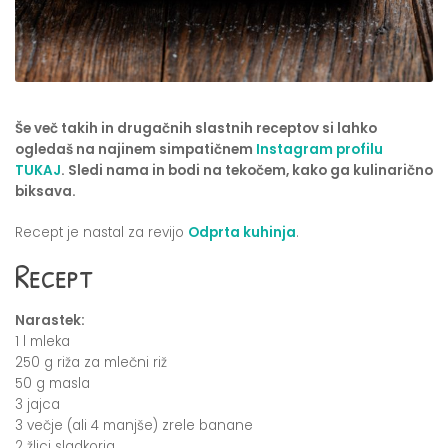
Še več takih in drugačnih slastnih receptov si lahko
ogledaš na najinem simpatičnem
Instagram profilu
TUKAJ
. Sledi nama in bodi na tekočem, kako ga kulinarično
biksava.
Recept je nastal za revijo
Odprta kuhinja
.
Recept
Narastek:
1 l mleka
250 g riža za mlečni riž
50 g masla
3 jajca
3 večje (ali 4 manjše) zrele banane
2 žlici sladkorja