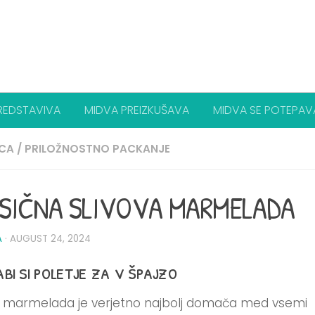
REDSTAVIVA
MIDVA PREIZKUŠAVA
MIDVA SE POTEPAV
ICA
/
PRILOŽNOSTNO PACKANJE
SIČNA SLIVOVA MARMELADA
A
·
AUGUST 24, 2024
bi si poletje za v špajzo
a marmelada je verjetno najbolj domača med vsemi