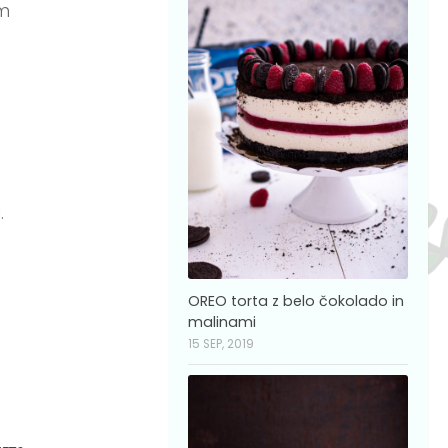
em
.
OREO torta z belo čokolado in
malinami
15 SEP, 2019