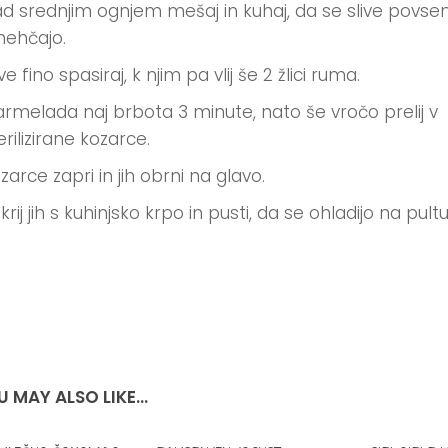
d srednjim ognjem mešaj in kuhaj, da se slive povs
ehčajo.
ive fino spasiraj, k njim pa vlij še 2 žlici ruma.
rmelada naj brbota 3 minute, nato še vročo prelij v
erilizirane kozarce.
zarce zapri in jih obrni na glavo.
krij jih s kuhinjsko krpo in pusti, da se ohladijo na pultu
 MAY ALSO LIKE...