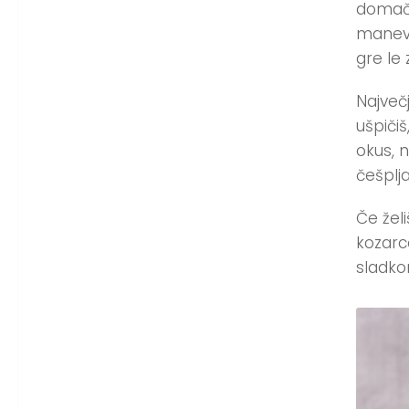
domači
manevr
gre le 
Največ
ušpiči
okus, 
češplja
Če žel
kozarc
sladko