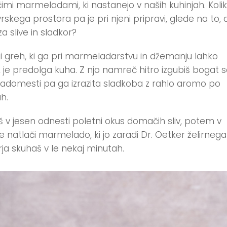
mi marmeladami, ki nastanejo v naših kuhinjah. Koli
skega prostora pa je pri njeni pripravi, glede na to, 
za slive in sladkor?
ji greh, ki ga pri marmeladarstvu in džemanju lahko
š, je predolga kuha. Z njo namreč hitro izgubiš bogat 
nadomesti pa ga izrazita sladkoba z rahlo aromo po
h.
iš v jesen odnesti poletni okus domačih sliv, potem v
e natlači marmelado, ki jo zaradi Dr. Oetker želirnega
rja skuhaš v le nekaj minutah.