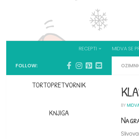
RECEPTI
MIDVA SE P
FOLLOW:
OZIMN
TORTOPRETVORNIK
KLA
BY
MIDV
KNJIGA
Nagra
Slivov