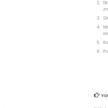
Na
zm
Sl
Ma
st
Ko
Po
YOU