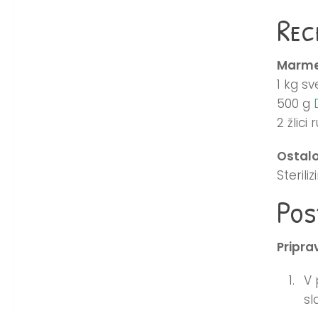
Rec
Marme
1 kg sv
500 g
2 žlici
Ostalo
Steriliz
Pos
Pripra
V 
sl