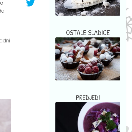
ko
da
OSTALE SLADICE
sadni
PREDJEDI