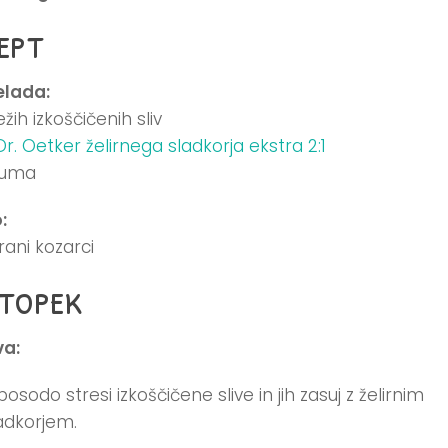
ept
lada:
ežih izkoščičenih sliv
Dr. Oetker želirnega sladkorja ekstra 2:1
 ruma
:
irani kozarci
topek
va:
posodo stresi izkoščičene slive in jih zasuj z želirnim
adkorjem.