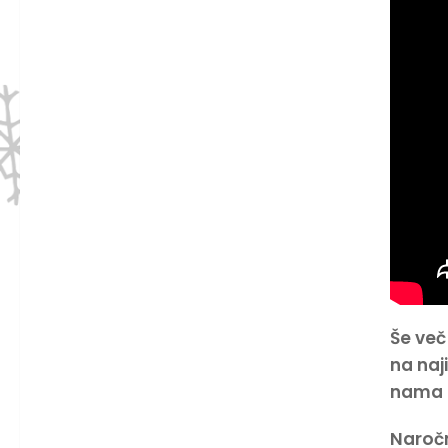
Še več
na na
nama i
Naročn