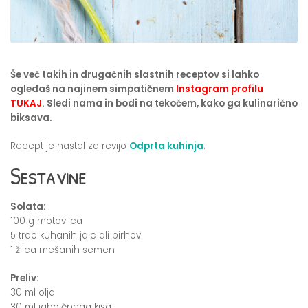
Še več takih in drugačnih slastnih receptov si lahko
ogledaš na najinem simpatičnem
Instagram profilu
TUKAJ
. Sledi nama in bodi na tekočem, kako ga kulinarično
biksava.
Recept je nastal za revijo
Odprta kuhinja
.
Sestavine
Solata:
100 g motovilca
5 trdo kuhanih jajc ali pirhov
1 žlica mešanih semen
Preliv:
30 ml olja
30 ml jabolčnega kisa