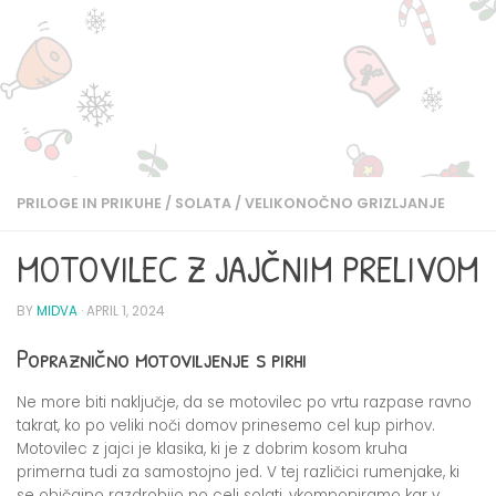
PRILOGE IN PRIKUHE
/
SOLATA
/
VELIKONOČNO GRIZLJANJE
MOTOVILEC Z JAJČNIM PRELIVOM
BY
MIDVA
·
APRIL 1, 2024
Popraznično motoviljenje s pirhi
Ne more biti naključje, da se motovilec po vrtu razpase ravno
takrat, ko po veliki noči domov prinesemo cel kup pirhov.
Motovilec z jajci je klasika, ki je z dobrim kosom kruha
primerna tudi za samostojno jed. V tej različici rumenjake, ki
se običajno razdrobijo po celi solati, vkomponiramo kar v