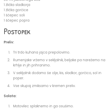
1 žlička sladkorja
1 žlička gorčice
1 ščepec soli
1 ščepec popra
Postopek
Preliv:
Tri trdo kuhana jajca prepolovimo.
Rumenjake vržemo v sekljalnik, beljake pa narežemo na
krhlje in jih prihranimo.
V sekljalnik dodamo še olje, kis, sladkor, gorčico, sol in
poper.
Vse skupaj zmiksamo v kremen preliv.
Solata:
Motovilec splaknemo in ga osušimo.