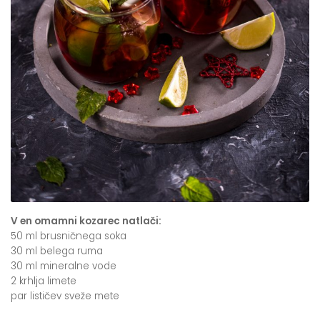
V en omamni kozarec natlači:
50 ml brusničnega soka
30 ml belega ruma
30 ml mineralne vode
2 krhlja limete
par lističev sveže mete