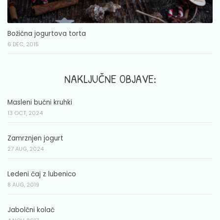
Božična jogurtova torta
6 DEC, 2015
NAKLJUČNE OBJAVE:
Masleni bučni kruhki
13 OCT, 2024
Zamrznjen jogurt
27 AUG, 2024
Ledeni čaj z lubenico
8 AUG, 2019
Jabolčni kolač