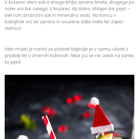
V kozarec stisni sok iz enega krhlja oprane limete, drugega pa
noter vrzi kar celega. V kozarec zlij dobro ohlajen tris pijač –
beli rum, brusnični sok in mineralno vodo. Na koncu v
koktajlček vrzi še oprane in osušene listke mete ter zapiči
slamico.
Hiter mojito je nared za požirek! Najbolje je v njemu uživati s
prijatelji ter v zmernih količinah. Nikar pa se ne usedi na sanke,
ko piješ!