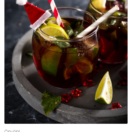
Čin-čin!