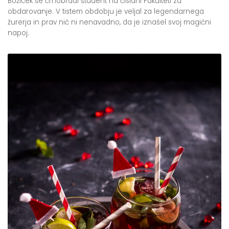
Božiček še črnobradi študent na čislani Fakulteti za
obdarovanje. V tistem obdobju je veljal za legendarnega
žurerja in prav nič ni nenavadno, da je iznašel svoj magični
napoj.