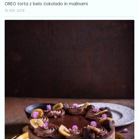
OREO torta z belo čokolado in malinami
15 SEP, 2019