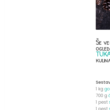
Še ve
ogled
TUKA
kulin
Sestav
1 kg
go
700 g
1 pest
1 pest