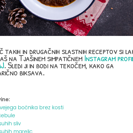
č takih in drugačnih slastnih receptov si l
aš na Tjašinem simpatičnem
Instagram profi
J
. Sledi ji in bodi na tekočem, kako ga
arično biksava.
ine:
vejega bočnika brez kosti
čebule
suhih sliv
suhih marelic