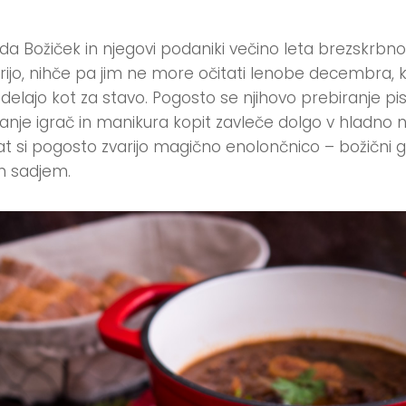
, da Božiček in njegovi podaniki večino leta brezskrbno
rijo, nihče pa jim ne more očitati lenobe decembra, k
 delajo kot za stavo. Pogosto se njihovo prebiranje pi
vanje igrač in manikura kopit zavleče dolgo v hladno 
rat si pogosto zvarijo magično enolončnico – božični 
m sadjem.