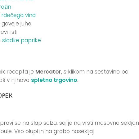
rozin
l
rdečega vina
 goveje juhe
evi listi
e
sladke paprike
ik recepta je
Mercator
, s klikom na sestavino pa
aš v njihovo
spletno trgovino
.
opek
ipravi se na slap solza, saj je na vrsti masovno sekljan
bule. Vso olupi in na grobo nasekljaj.