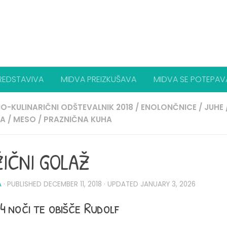
REDSTAVIVA
MIDVA PREIZKUŠAVA
MIDVA SE POTEPAV
O-KULINARIČNI ODŠTEVALNIK 2018
/
ENOLONČNICE
/
JUHE
JA
/
MESO
/
PRAZNIČNA KUHA
IČNI GOLAŽ
A
· PUBLISHED
DECEMBER 11, 2018
· UPDATED
JANUARY 3, 2026
4 noči te obišče Rudolf