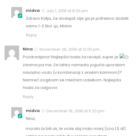
midva
July 1, 2018 at 8:00 pm
Zdravo Katja, če dodajaš olje ga je potrebno dodati
samo 1-2 žlici. Lp, Midva
Reply
Nina
November 26, 2018 at 12:00 pm
Pozdravljena! Najlepša hvala za recept, super je
zanima pa me, če lahko namesto jogurta uporabim
navadno vodo (v kombinaciji z vinskim kamnom)?
Namreč izogibam se mlečnim izdelkom. Najlepša
hvala za odgovor.
Reply
midva
December 16, 2018 at 6:20 pm
Nina,
moralo bi biti ok, le vode daj malo manj (cca 1,5 dl).