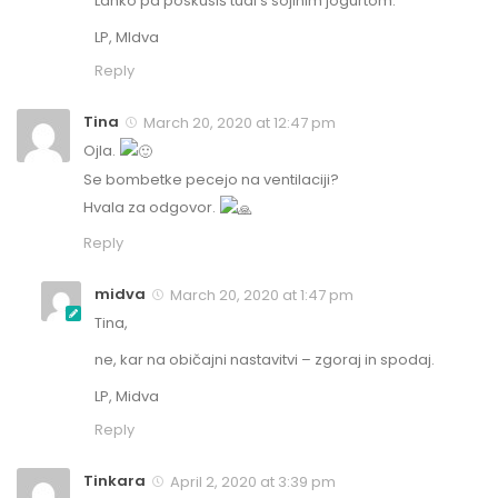
Lahko pa poskusiš tudi s sojinim jogurtom.
LP, MIdva
Reply
Tina
March 20, 2020 at 12:47 pm
Ojla.
Se bombetke pecejo na ventilaciji?
Hvala za odgovor.
Reply
midva
March 20, 2020 at 1:47 pm
Tina,
ne, kar na običajni nastavitvi – zgoraj in spodaj.
LP, Midva
Reply
Tinkara
April 2, 2020 at 3:39 pm