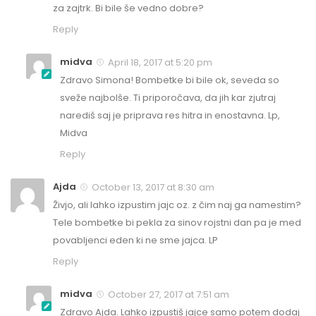
za zajtrk. Bi bile še vedno dobre?
Reply
midva
April 18, 2017 at 5:20 pm
Zdravo Simona! Bombetke bi bile ok, seveda so
sveže najbolše. Ti priporočava, da jih kar zjutraj
narediš saj je priprava res hitra in enostavna. Lp,
Midva
Reply
Ajda
October 13, 2017 at 8:30 am
Živjo, ali lahko izpustim jajc oz. z čim naj ga namestim?
Tele bombetke bi pekla za sinov rojstni dan pa je med
povabljenci eden ki ne sme jajca. LP
Reply
midva
October 27, 2017 at 7:51 am
Zdravo Ajda. Lahko izpustiš jajce samo potem dodaj