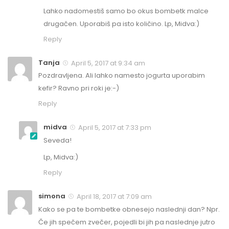
Lahko nadomestiš samo bo okus bombetk malce
drugačen. Uporabiš pa isto količino. Lp, Midva:)
Reply
Tanja
April 5, 2017 at 9:34 am
Pozdravljena. Ali lahko namesto jogurta uporabim
kefir? Ravno pri roki je:-)
Reply
midva
April 5, 2017 at 7:33 pm
Seveda!
Lp, Midva:)
Reply
simona
April 18, 2017 at 7:09 am
Kako se pa te bombetke obnesejo naslednji dan? Npr.
Če jih spečem zvečer, pojedli bi jih pa naslednje jutro