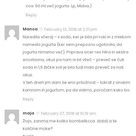
cca. 50 ml več jogurta. Lp, Midva;)
Reply
Manca
February 13, 2018 at 2:01 pm
Naredila včeraj – s sodo, ker je bila pri roki in z mlekom
namesto jogurta (ker sem prepozno ugotovila, da
jogurta nimamo več). Priprava sicer res hitra in ekstra
enostavna, okus pa nam ni bil všeč – preveč se čuti
soda in 1,5 žličke soli je bilo tudi malo preveč za naš
okus.
V teh dneh jim dam še eno priložnost – tokrat z vinskim
kamnom in jogurtom, pa da vidimo, poročam kako bo.
Reply
maja
February 27, 2018 at 10:19 am
Živjo, zanima me koliko bombetkcca. dobiš iz te
količine moke?