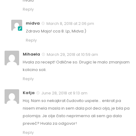
hvala
Reply
midva
March 8, 2018 at 2:06 pm
Zdravo Maja! cca 8. Lp, Midva:)
Reply
Mihaela
March 29, 2018 at 10:59 am
Hvala za recept! Odlične so. Drugic le malo zmanjsam
kolicino soli.
Reply
Katja
June 28, 2018 at 9:13 am
Hoj. Nam so nekajkrat čudovito uspele… enkrat pa
nisem imela masla in sem dala pol deci olja, je bila pa
polomija. Je olje čisto neprimerno ali sem ga dala
preveč? Hvala za odgovor!
Reply