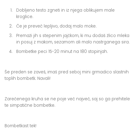
Dobljeno testo zgneti in iz njega oblikujem male
kroglice.
Če je preveč lepljivo, dodaj malo moke.
Premaži jih s stepenim jajčkom, ki mu dodaš žlico mleka
in posuj z makom, sezamom ali malo nastrganega sira.
Bombetke peci 15-20 minut na 180 stopinjah.
Še preden se zaveš, imaš pred seboj mini grmadico slastnih
toplih bombetk. Navali!
Zarečenega kruha se ne poje več največ, saj so ga prehitele
te simpatične bombetke.
Bombetkast tek!