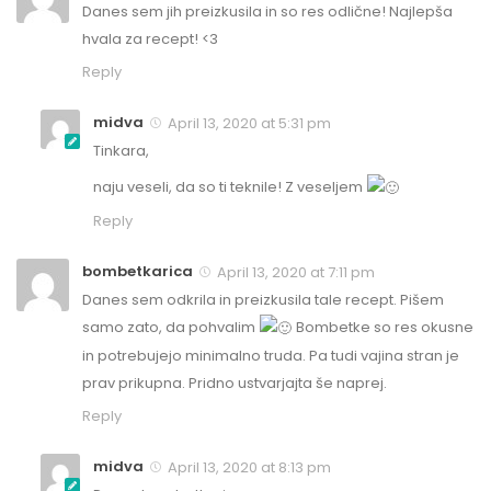
Danes sem jih preizkusila in so res odlične! Najlepša
hvala za recept! <3
Reply
midva
April 13, 2020 at 5:31 pm
Tinkara,
naju veseli, da so ti teknile! Z veseljem
Reply
bombetkarica
April 13, 2020 at 7:11 pm
Danes sem odkrila in preizkusila tale recept. Pišem
samo zato, da pohvalim
Bombetke so res okusne
in potrebujejo minimalno truda. Pa tudi vajina stran je
prav prikupna. Pridno ustvarjajta še naprej.
Reply
midva
April 13, 2020 at 8:13 pm