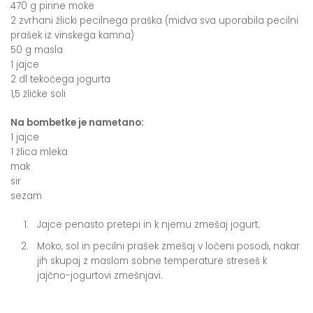
470 g pirine moke
2 zvrhani žlicki pecilnega praška (midva sva uporabila pecilni
prašek iz vinskega kamna)
50 g masla
1 jajce
2 dl tekočega jogurta
1,5 žličke soli
Na bombetke je nametano:
1 jajce
1 žlica mleka
mak
sir
sezam
Jajce penasto pretepi in k njemu zmešaj jogurt.
Moko, sol in pecilni prašek zmešaj v ločeni posodi, nakar
jih skupaj z maslom sobne temperature streseš k
jajčno-jogurtovi zmešnjavi.