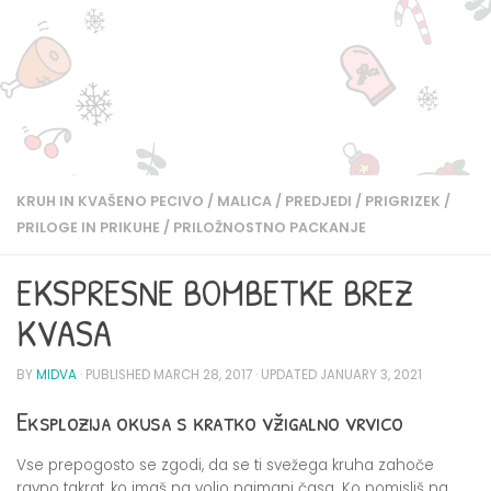
KRUH IN KVAŠENO PECIVO
/
MALICA
/
PREDJEDI
/
PRIGRIZEK
/
PRILOGE IN PRIKUHE
/
PRILOŽNOSTNO PACKANJE
EKSPRESNE BOMBETKE BREZ
KVASA
BY
MIDVA
· PUBLISHED
MARCH 28, 2017
· UPDATED
JANUARY 3, 2021
Eksplozija okusa s kratko vžigalno vrvico
Vse prepogosto se zgodi, da se ti svežega kruha zahoče
ravno takrat, ko imaš na voljo najmanj časa. Ko pomisliš na