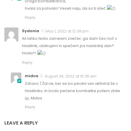
Draga bombetkarica,
hvala za pohvalo! Veseli naju, da so ti všeč
Reply
Sydonia
May 1, 2022 at 12:38 pm
Ali lahko testo zamesim zvečer, ga dam čez noč v
hladilnik, oblikujem in spečem pa naslednji dan?
Hvala!!!
Reply
midva
August 29, 2022 at 10:25 am
Zdravo:) Žal ne, ker se bo pecilni ves aktiviral že v
hladilniku. In bodo pečene bombetke potem zbite.
Lp, Midva
Reply
LEAVE A REPLY