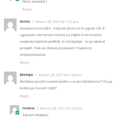
Nina, seveda:)
Reply
Anita
March 28, 2017 at 3:32 pm
Aaaaa tocno tako.. miljonkrat se mi to zgodi. Ob 9
ugotovim da nimam kruha za zajtrk in mi imamo
vnaprej napisan jedilnik. In vzhajanje .. to je vikend
projekt. Tole se danes poskusim! Superca.
Hvaaaaaaasla
Reply
Mateja
March 29, 2017 at 2:39 pm
Ali lahko pecilni nadomestim s sodo bikarbono? Če ja,
koliko je moram dati?
Reply
midva
March 30, 2017 at 1:23 pm
Zdravo Mateja!