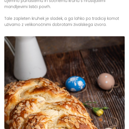
izjemno puhastemu in sočnemu kruhu s hrustljavimi
mandljevimi lističi povrh.
Tale zapleten kruhek je sladek, a ga lahko po tradiciji komot
uživamo z velikonočnimi dobrotami živalskega izvora.