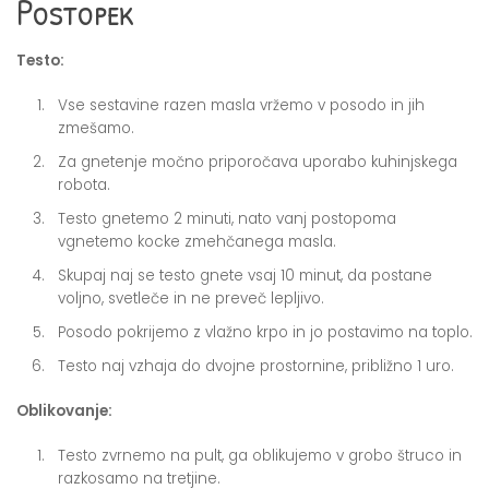
Postopek
Testo:
Vse sestavine razen masla vržemo v posodo in jih
zmešamo.
Za gnetenje močno priporočava uporabo kuhinjskega
robota.
Testo gnetemo 2 minuti, nato vanj postopoma
vgnetemo kocke zmehčanega masla.
Skupaj naj se testo gnete vsaj 10 minut, da postane
voljno, svetleče in ne preveč lepljivo.
Posodo pokrijemo z vlažno krpo in jo postavimo na toplo.
Testo naj vzhaja do dvojne prostornine, približno 1 uro.
Oblikovanje:
Testo zvrnemo na pult, ga oblikujemo v grobo štruco in
razkosamo na tretjine.