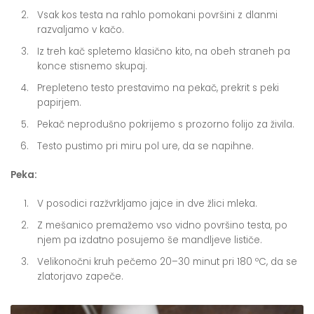
Vsak kos testa na rahlo pomokani površini z dlanmi
razvaljamo v kačo.
Iz treh kač spletemo klasično kito, na obeh straneh pa
konce stisnemo skupaj.
Prepleteno testo prestavimo na pekač, prekrit s peki
papirjem.
Pekač neprodušno pokrijemo s prozorno folijo za živila.
Testo pustimo pri miru pol ure, da se napihne.
Peka:
V posodici razžvrkljamo jajce in dve žlici mleka.
Z mešanico premažemo vso vidno površino testa, po
njem pa izdatno posujemo še mandljeve lističe.
Velikonočni kruh pečemo 20–30 minut pri 180 ºC, da se
zlatorjavo zapeče.