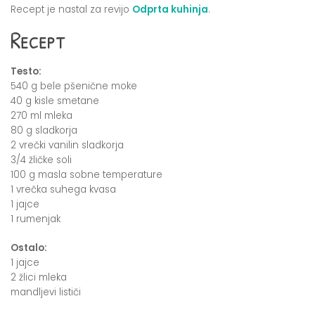
Recept je nastal za revijo
Odprta kuhinja
.
Recept
Testo:
540 g bele pšenične moke
40 g kisle smetane
270 ml mleka
80 g sladkorja
2 vrečki vanilin sladkorja
3/4 žličke soli
100 g masla sobne temperature
1 vrečka suhega kvasa
1 jajce
1 rumenjak
Ostalo:
1 jajce
2 žlici mleka
mandljevi lističi