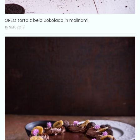
OREO torta z belo čokolado in malinami
15 SEP, 2019