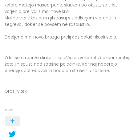
katere mažejo mascarpone, sladkan po okusu, se ti loti
varjenja preliva iz malinove krvi.
Maline vrzi v kozico in jih zasuj s sladkorjem v prahu in
segrevaj, dokler se povsem ne razpustijo.
Dobljeno malinovo brozgo prelij čez palačinkasti stolp.
Zdaj se otroci že slinijo in spuščajo zvoke kot zbezani zombiji,
zato jih spusti nad strašne palačinke. Kar naj naberejo
energijo, potrebovali jo bodo pri strašenju soseske.
Grozljiv tek!
SHARE