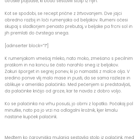
otroške pajdaše, ki bodo sestavili stolp iz njih.
Kot se spodobi, se recept prične z žrtvovanjem. Dve jajci
obredno razbij in loči rumenjaka od beljakov. Rumeni očesi
skupaj s sladkorjem penasto prebutaj, v beljake pa frcni sol in
jih premlati do čvrstega snega.
[adinserter block=”1″]
K rumenjakom vmešaj mleko, nato moko, zmešano s pecilnim
praškom in na koncu še čisto narahlo sneg iz beljakov.
Zakuri šporget in segrej ponev, ki jo namastiš z malce olja. V
sredino ponve vlij malo mase in pusti, da se sama razleze in
oblikuje v ameriško palačinko. Med pečenjem si predstavljaš,
da palačinke kričijo od groze, kar te navda z dobro voljo.
Ko se palačinka na vrhu posuši, jo obrni z lopatko. Počakaj pol
minutke, nato pa jo vrzi na odlagalni krožnik, kjer kmalu
nastane kupček palačink.
Medtem ko čarovniška mularija sestavlja stolp iz palačink, med