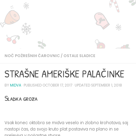
NOČ POŽREŠNIH ČAROVNIC
/
OSTALE SLADICE
STRAŠNE AMERIŠKE PALAČINKE
BY
MIDVA
· PUBLISHED
OCTOBER 17, 2017
· UPDATED
SEPTEMBER 1, 2018
Sladka groza
Vsak konec oktobra se midva veselo in zlobno krohotava, saj
nastopi čas, da svojo kruto plat postaviva na plano in se
preleviva v pošastne stvore.