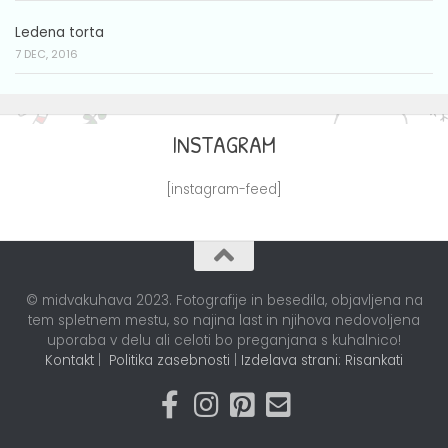
Ledena torta
7 DEC, 2016
INSTAGRAM
[instagram-feed]
© midvakuhava 2023. Fotografije in besedila, objavljena na
tem spletnem mestu, so najina last in njihova nedovoljena
uporaba v delu ali celoti bo preganjana s kuhalnico!
Kontakt
|
Politika zasebnosti
|
Izdelava strani: Risankati