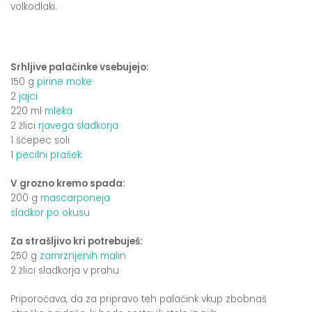
volkodlaki.
Srhljive palačinke vsebujejo:
150 g
pirine moke
2
jajci
220 ml
mleka
2 žlici
rjavega sladkorja
1 ščepec soli
1
pecilni prašek
V grozno kremo spada:
200 g
mascarponeja
sladkor po okusu
Za strašljivo kri potrebuješ:
250 g
zamrznjenih malin
2 žlici sladkorja v prahu
Priporočava, da za pripravo teh palačink vkup zbobnaš