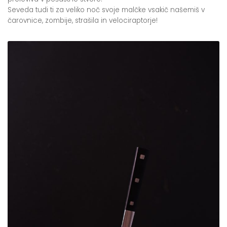
Seveda tudi ti za veliko noč svoje malčke vsakič našemiš v
čarovnice, zombije, strašila in velociraptorje!