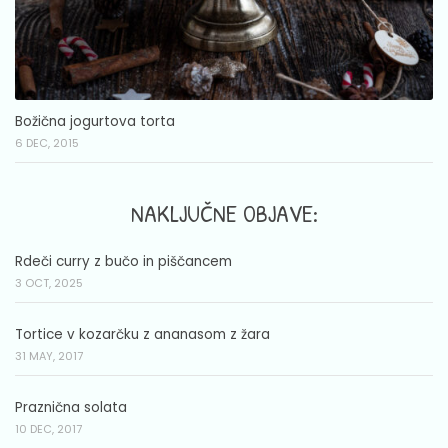
Božična jogurtova torta
6 DEC, 2015
NAKLJUČNE OBJAVE:
Rdeči curry z bučo in piščancem
3 OCT, 2025
Tortice v kozarčku z ananasom z žara
31 MAY, 2017
Praznična solata
10 DEC, 2017