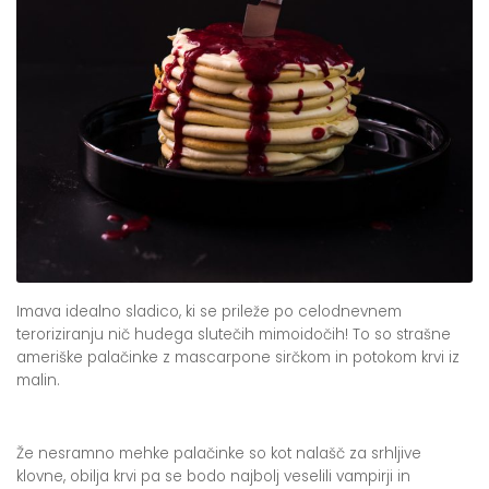
Imava idealno sladico, ki se prileže po celodnevnem
teroriziranju nič hudega slutečih mimoidočih! To so strašne
ameriške palačinke z mascarpone sirčkom in potokom krvi iz
malin.
Že nesramno mehke palačinke so kot nalašč za srhljive
klovne, obilja krvi pa se bodo najbolj veselili vampirji in