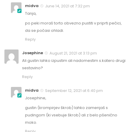
midva
June 14, 2021 at 7:32 pm
Tanja,
po peki moraš torto obvezno pustiti v priprti pečici,
da se počasi ohladi.
Reply
Josephine
August 21, 2021 at 3:13 pm
Ali gustin lahko izpustim ali nadomestim s.katero drugi
sestavino?
Reply
midva
September 12, 2021 at 6:40 pm
Josephine,
gustin (krompirjev škrob) lahko zamenjaš s
pudingom (ki vsebuje škrob) ali z belo pšenično
moko.
Reply