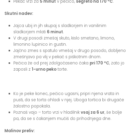
Pekač vrzi za
5 minut
v pečico,
segreto na 170 ºC
.
Skutni nadev:
Jajca ubij in jih skupaj s sladkorjem in vanilinim
sladkorjem mlati
6 minut
.
V drugi posodi zmešaj skuto, kislo smetano, limono,
limonino lupinico in gustin.
Jajčno zmes s spatulo vmešaj v drugo posodo, dobljeno
zmešnjavo pa vlij v pekač s piškotnim dnom.
Pečica že od prej zdolgočaseno čaka
pri 170 ºC
, zato jo
zaposli z
1-urno peko
torte.
Ko je peke konec, pečico ugasni, pripri njena vrata in
pusti, da se torta ohladi v njej. Uboga tortica bi drugače
žalostno popokala.
Poznaš vajo – torto vrzi v hladilnik
vsaj za 6 ur
, še bolje
pa, da se s čakanjem mučiš do prihodnjega dne.
Malinov preliv: