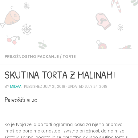
PRILOŽNOSTNO PACKANJE
/
TORTE
SKUTINA TORTA Z MALINAMI
BY
MIDVA
· PUBLISHED
JULY 21, 2018
· UPDATED
JULY 24, 2018
Privošči si jo
Ko je tvoja želja po torti ogromna, časa za njeno pripravo
imaš pa bore malo, nastopi izvrstna priložnost, da na mizo
skotališ sočno, bogato in že predrzno okusno skutino torto s