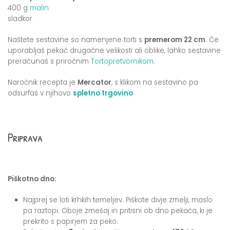
400 g
malin
sladkor
Naštete sestavine so namenjene torti s
premerom 22 cm
. Če
uporabljaš pekač drugačne velikosti ali oblike, lahko sestavine
preračunaš s priročnim
Tortopretvornikom
.
Naročnik recepta je
Mercator
, s klikom na sestavino pa
odsurfaš v njihovo
spletno trgovino
.
Priprava
Piškotno dno:
Najprej se loti krhkih temeljev. Piškote divje zmelji, maslo
pa raztopi. Oboje zmešaj in pritisni ob dno pekača, ki je
prekrito s papirjem za peko.