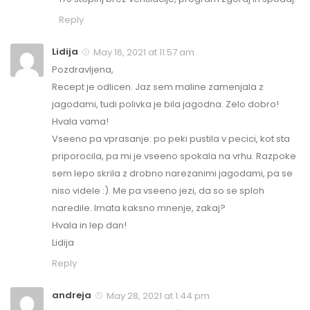
Reply
Lidija
May 16, 2021 at 11:57 am
Pozdravljena,
Recept je odlicen. Jaz sem maline zamenjala z
jagodami, tudi polivka je bila jagodna. Zelo dobro!
Hvala vama!
Vseeno pa vprasanje: po peki pustila v pecici, kot sta
priporocila, pa mi je vseeno spokala na vrhu. Razpoke
sem lepo skrila z drobno narezanimi jagodami, pa se
niso videle :). Me pa vseeno jezi, da so se sploh
naredile. Imata kaksno mnenje, zakaj?
Hvala in lep dan!
Lidija
Reply
andreja
May 28, 2021 at 1:44 pm