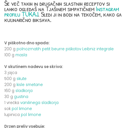
Še več takih in drugačnih slastnih receptov si
lahko ogledaš na Tjašinem simpatičnem
Instagram
profilu TUKAJ
. Sledi ji in bodi na tekočem, kako ga
kulinarično biksava.
V piškotno dno spada:
200 g
polnozrnatih petit beurre piškotov Leibniz integrale
100 g
masla
V skutinem nadevu se skriva:
3 jajca
500 g
skute
200 g
kisle smetane
160 g
sladkorja
30 g
gustina
1 vrečka
vanilinega sladkorja
sok
pol limone
lupinica
pol limone
Drzen preliv vsebuje: