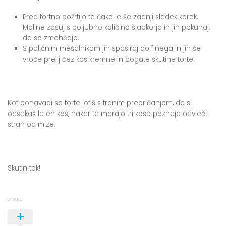
Pred tortno požrtijo te čaka le še zadnji sladek korak.
Maline zasuj s poljubno količino sladkorja in jih pokuhaj,
da se zmehčajo.
S paličnim mešalnikom jih spasiraj do finega in jih še
vroče prelij čez kos kremne in bogate skutine torte.
Kot ponavadi se torte lotiš s trdnim prepričanjem, da si
odsekaš le en kos, nakar te morajo tri kose pozneje odvleči
stran od mize.
Skutin tek!
SHARE