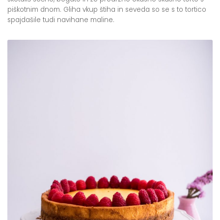
piškotnim dnom. Gliha vkup štiha in seveda so se s to tortico
spajdašile tudi navihane maline.