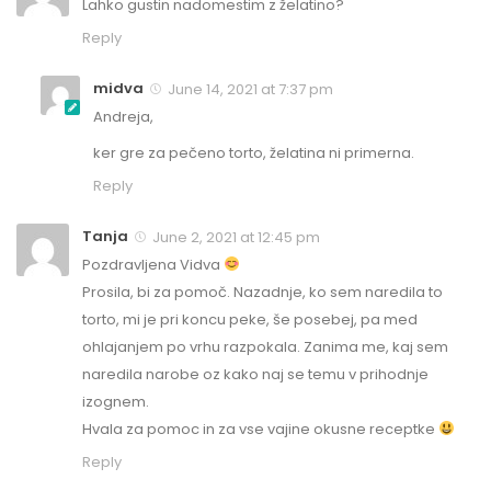
Lahko gustin nadomestim z želatino?
Reply
midva
June 14, 2021 at 7:37 pm
Andreja,
ker gre za pečeno torto, želatina ni primerna.
Reply
Tanja
June 2, 2021 at 12:45 pm
Pozdravljena Vidva
Prosila, bi za pomoč. Nazadnje, ko sem naredila to
torto, mi je pri koncu peke, še posebej, pa med
ohlajanjem po vrhu razpokala. Zanima me, kaj sem
naredila narobe oz kako naj se temu v prihodnje
izognem.
Hvala za pomoc in za vse vajine okusne receptke
Reply