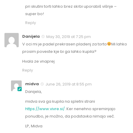
pri skutini torti lahko brez skrbi uporabiš višnje –
super bo!
Reply
Danijela
May 30, 2019 at 7:25 pm
V oci mi je padel prekrasen pladenj za torto
Mi lahko
prosim poveste kje bi ga lahko kupila?
Hvala ze vnaprej
Reply
midva
June 26, 2019 at 8:55 pm
Danijela,
midva sva ga kupila na spletni strani
https://www.vivre.si/
. Ker nenehno spreminjajo
ponudbo, je možno, da podstavka nimajo več.
LP, Midva