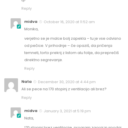
Reply
midva
October 16, 2020 at 11:52 am
Monika,
verjetno se je malce bolj zapekla – tu je vse odvisno
od pečice. V prihodnje – če opaziš, da pričenja
temneti, torto prekrij z listom alu folije, da preprečiš
direktno segrevanje.
Reply
Nata
December 30, 2020 at 4:44 pm
Ali se pece na 170 stopinj z ventilacijo ali brez?
Reply
midva
January 3, 2021 at 5:19 pm
Nata,
170 stopinj brez ventilacije, program zgoraj in spodaj.