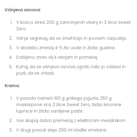
Višnjeva osnova:
V kozico stresi 200 g zamrznjenih višenj in 3 žlice Sweet
Zero.
Višnje segrevaj, da se zmehčajo in povsem razpustijo.
V skodelici zmešaj 4-5 žlic vode in žličko gustina.
Dobljeno zmes vlij k višnjam in pomešaj.
Kuhaj, da se višnjeva osnova zgosti, nato jo odstavi in
pusti, da se ohladi.
Krema:
V posodo nameči 150 g grškega jogurta, 250 g
maskarpone sira, 3 žlice Sweet Zero, žličko limonine
lupinice in žličko vanilijeve paste.
Vse skupaj dobro premešaj z električnim mešalnikom.
V drugi posodi stepi 200 ml sladke smetane.