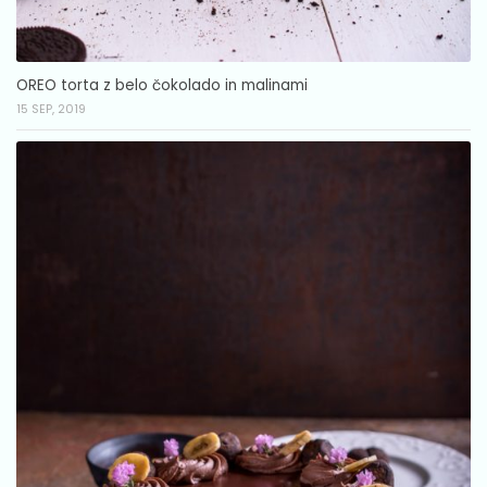
OREO torta z belo čokolado in malinami
15 SEP, 2019