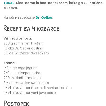
TUKAJ
. Sledi nama in bodi na tekočem, kako ga kulinarično
biksava.
Naročnik recepta je
Dr. Oetker
.
Recept za 4 kozarce
Višnjeva osnova:
200 g zamrznjenih višenj
1 žlička Dr. Oetker gustina
3 žlice Dr. Oetker Sweet Zero
Krema:
150 g grškega jogurta
250 g maskarpone sira
200 ml sladke smetane
3 žlice Dr. Oetker Sweet Zero
1 žlička Dr. Oetker Finesse limonine lupinice
1 žlička Dr. Oetker vanilijeve paste
Postopek