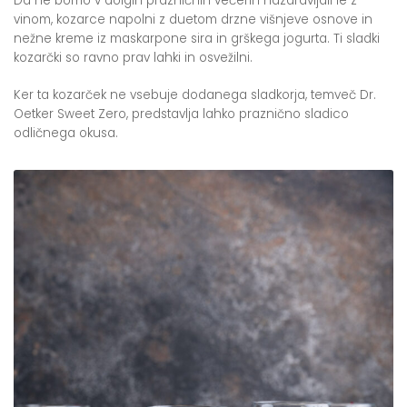
Da ne bomo v dolgih prazničnih večerih nazdravljali le z
vinom, kozarce napolni z duetom drzne višnjeve osnove in
nežne kreme iz maskarpone sira in grškega jogurta. Ti sladki
kozarčki so ravno prav lahki in osvežilni.
Ker ta kozarček ne vsebuje dodanega sladkorja, temveč Dr.
Oetker Sweet Zero, predstavlja lahko praznično sladico
odličnega okusa.