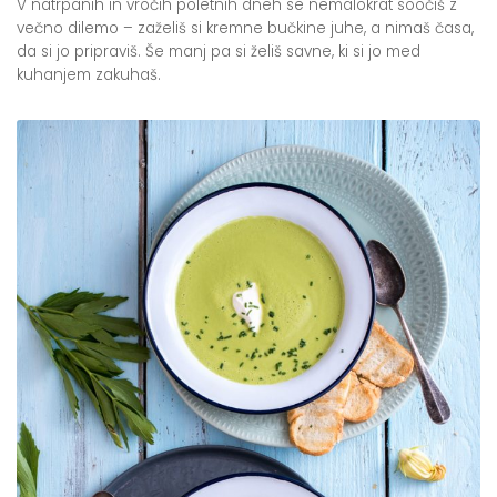
V natrpanih in vročih poletnih dneh se nemalokrat soočiš z
večno dilemo – zaželiš si kremne bučkine juhe, a nimaš časa,
da si jo pripraviš. Še manj pa si želiš savne, ki si jo med
kuhanjem zakuhaš.