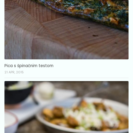
Pica s špinačnim testom
21 APR, 2015