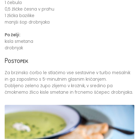
1 čebula
0,5 žličke česna v prahu
1 žlička bazilike
manjši šop drobnjaka
Po želji:
kisla smetana
drobnjak
Postopek
Za brzinsko čorbo le stlačimo vse sestavine v turbo mešalnik
in ga zaposlimo s 5-minutnim glasnim kričanjem.
Dobljeno zeleno župo zlijemo v krožnik, v sredino pa
čmoknemo žlico kisle smetane in frcnemo ščepec drobnjaka.