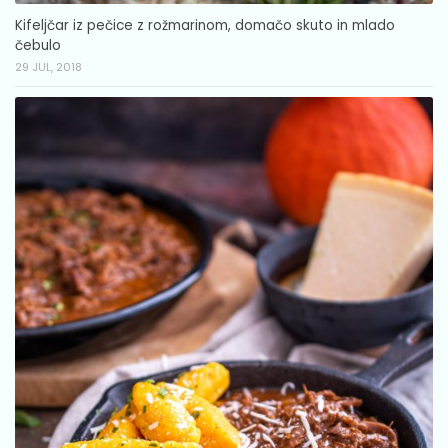
Kifeljčar iz pečice z rožmarinom, domačo skuto in mlado
čebulo
29 JUL, 2018