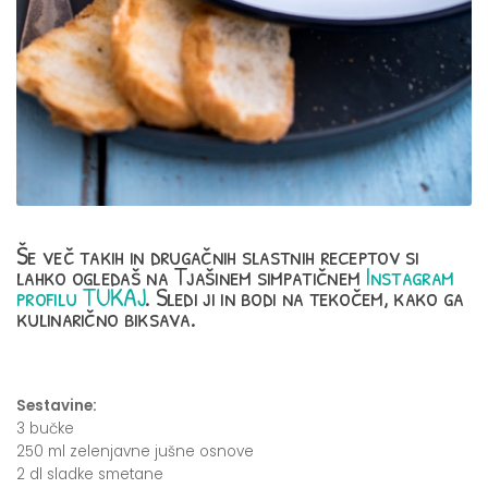
Še več takih in drugačnih slastnih receptov si
lahko ogledaš na Tjašinem simpatičnem
Instagram
profilu TUKAJ
. Sledi ji in bodi na tekočem, kako ga
kulinarično biksava.
Sestavine:
3 bučke
250 ml zelenjavne jušne osnove
2 dl sladke smetane