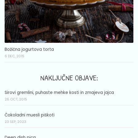
Božična jogurtova torta
6 DEC, 2015
NAKLJUČNE OBJAVE:
Sirovi gremlini, puhaste mehke kosti in zmajeva jajca
26 OCT, 2015
Čokoladni muesli piškoti
23 SEP, 2023
Deep dish pica