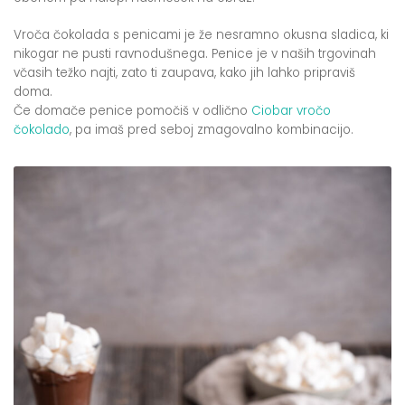
Vroča čokolada s penicami je že nesramno okusna sladica, ki
nikogar ne pusti ravnodušnega. Penice je v naših trgovinah
včasih težko najti, zato ti zaupava, kako jih lahko pripraviš
doma.
Če domače penice pomočiš v odlično
Ciobar vročo
čokolado
, pa imaš pred seboj zmagovalno kombinacijo.