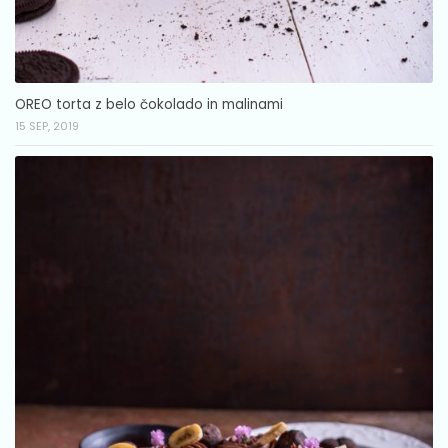
OREO torta z belo čokolado in malinami
15 SEP, 2019