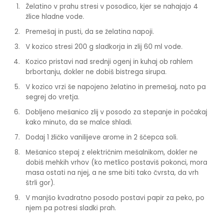
Želatino v prahu stresi v posodico, kjer se nahajajo 4
žlice hladne vode.
Premešaj in pusti, da se želatina napoji.
V kozico stresi 200 g sladkorja in zlij 60 ml vode.
Kozico pristavi nad srednji ogenj in kuhaj ob rahlem
brbortanju, dokler ne dobiš bistrega sirupa.
V kozico vrzi še napojeno želatino in premešaj, nato pa
segrej do vretja.
Dobljeno mešanico zlij v posodo za stepanje in počakaj
kako minuto, da se malce shladi.
Dodaj 1 žličko vanilijeve arome in 2 ščepca soli.
Mešanico stepaj z električnim mešalnikom, dokler ne
dobiš mehkih vrhov (ko metlico postaviš pokonci, mora
masa ostati na njej, a ne sme biti tako čvrsta, da vrh
štrli gor).
V manjšo kvadratno posodo postavi papir za peko, po
njem pa potresi sladki prah.