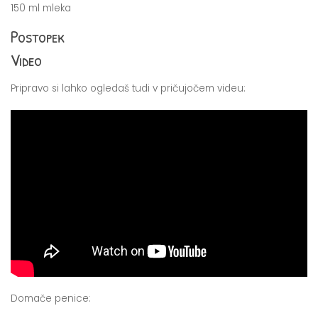
150 ml mleka
Postopek
Video
Pripravo si lahko ogledaš tudi v pričujočem videu:
Domače penice: