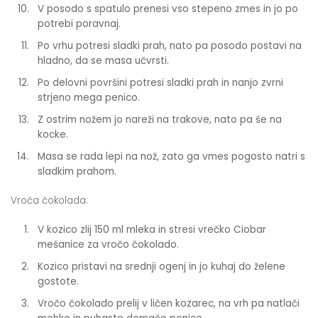
V posodo s spatulo prenesi vso stepeno zmes in jo po
potrebi poravnaj.
Po vrhu potresi sladki prah, nato pa posodo postavi na
hladno, da se masa učvrsti.
Po delovni površini potresi sladki prah in nanjo zvrni
strjeno mega penico.
Z ostrim nožem jo nareži na trakove, nato pa še na
kocke.
Masa se rada lepi na nož, zato ga vmes pogosto natri s
sladkim prahom.
Vroča čokolada:
V kozico zlij 150 ml mleka in stresi vrečko Ciobar
mešanice za vročo čokolado.
Kozico pristavi na srednji ogenj in jo kuhaj do želene
gostote.
Vročo čokolado prelij v ličen kozarec, na vrh pa natlači