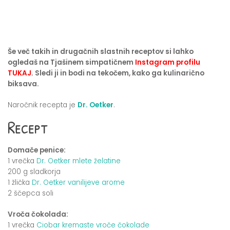
Še več takih in drugačnih slastnih receptov si lahko
ogledaš na Tjašinem simpatičnem
Instagram profilu
TUKAJ
. Sledi ji in bodi na tekočem, kako ga kulinarično
biksava.
Naročnik recepta je
Dr. Oetker
.
Recept
Domače penice:
1 vrečka
Dr. Oetker mlete želatine
200 g sladkorja
1 žlička
Dr. Oetker vanilijeve arome
2 ščepca soli
Vroča čokolada:
1 vrečka
Ciobar kremaste vroče čokolade