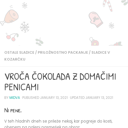
OSTALE SLADICE
/
PRILOŽNOSTNO PACKANJE
/
SLADICE V
KOZARČKU
VROČA ČOKOLADA Z DOMAČIMI
PENICAMI
BY
MIDVA
· PUBLISHED
JANUARY 13, 2021
· UPDATED
JANUARY 13, 2021
Ni pene.
V teh hladnih dneh se prileže nekaj, kar pogreje do kosti,
obenem pa nalepi nasmešek na obraz.