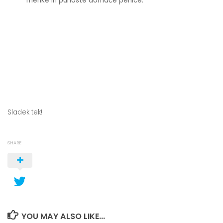
mehke in puhaste domače penice.
Sladek tek!
SHARE
YOU MAY ALSO LIKE...