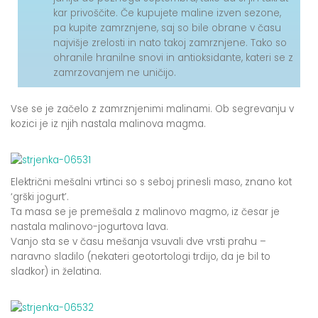
kar privoščite. Če kupujete maline izven sezone,
pa kupite zamrznjene, saj so bile obrane v času
najvišje zrelosti in nato takoj zamrznjene. Tako so
ohranile hranilne snovi in antioksidante, kateri se z
zamrzovanjem ne uničijo.
Vse se je začelo z zamrznjenimi malinami. Ob segrevanju v
kozici je iz njih nastala malinova magma.
Električni mešalni vrtinci so s seboj prinesli maso, znano kot
‘grški jogurt’.
Ta masa se je premešala z malinovo magmo, iz česar je
nastala malinovo-jogurtova lava.
Vanjo sta se v času mešanja vsuvali dve vrsti prahu –
naravno sladilo (nekateri geotortologi trdijo, da je bil to
sladkor) in želatina.