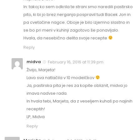
In: takoj ko sem odkrila te strani smo naredili pastirsko
pito, ki bi jo brez nerganja pospravil tudi Bacek Jon in
pa cvetačine nagce. Oboje je bilo izjemno slastno in
se bo pri meni v kuhinji zagotovo še ponavljalo.
Hvala, da nesebično delita svoje recepte
Reply
midva
February 16, 2016 at 11:39 pm
Živijo, Marjeta!
Lavo sva natlačila v 10 modelčkov
Ja, pastirska pita je res za kopite obliznit, midva jo
imava nadvse rada.
In hvala tebi, Marjeta, da z veseljem kuhaš po najinih
receptih!
LP, Midva
Reply