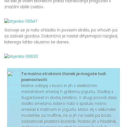
Na sliki je viden teoretični prikaz razraščanja pragozda v
značilni obliki cvetov.
Gorovje se je nato ohladilo in povsem strdilo, po vrhovih pa
so zaživeli gozdovi. Dokončno je nastal dihjemajoči razgled,
katerega lahko okusimo še danes.
Ta močno strokovni članek je mogoče tudi
poenostaviti:
Maline odtajaj v kozici in jih z električnim
mešalnikom vmešaj h grškemu jogurtu. Sladkaj s
SugarSweet in dodaj želatino. V drugi posodi stepi
sladko smetano, katero nato s spatulo nežno
vmešaš k malinam in jogurtu. Maso vlij v silikonske
modelčke za muffine, če si jih ne lastiš pa bodo
zadostovali plastični kozarčki. Postavi jih v hladilnik,