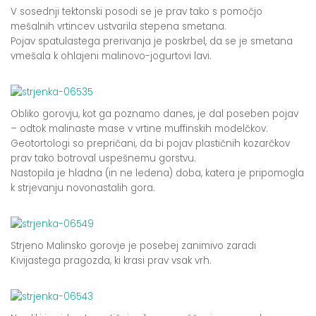
V sosednji tektonski posodi se je prav tako s pomočjo
mešalnih vrtincev ustvarila stepena smetana.
Pojav spatulastega prerivanja je poskrbel, da se je smetana
vmešala k ohlajeni malinovo-jogurtovi lavi.
Obliko gorovju, kot ga poznamo danes, je dal poseben pojav
– odtok malinaste mase v vrtine muffinskih modelčkov.
Geotortologi so prepričani, da bi pojav plastičnih kozarčkov
prav tako botroval uspešnemu gorstvu.
Nastopila je hladna (in ne ledena) doba, katera je pripomogla
k strjevanju novonastalih gora.
Strjeno Malinsko gorovje je posebej zanimivo zaradi
Kivijastega pragozda, ki krasi prav vsak vrh.