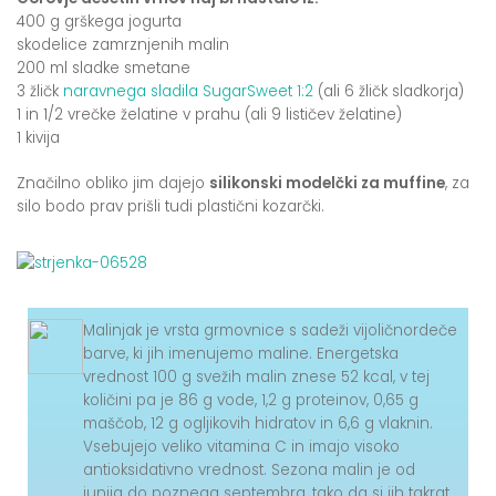
400 g grškega jogurta
skodelice zamrznjenih malin
200 ml sladke smetane
3 žličk
naravnega sladila SugarSweet 1:2
(ali 6 žličk sladkorja)
1 in 1/2 vrečke želatine v prahu (ali 9 lističev želatine)
1 kivija
Značilno obliko jim dajejo
silikonski modelčki za muffine
, za
silo bodo prav prišli tudi plastični kozarčki.
Malinjak je vrsta grmovnice s sadeži vijoličnordeče
barve, ki jih imenujemo maline. Energetska
vrednost 100 g svežih malin znese 52 kcal, v tej
količini pa je 86 g vode, 1,2 g proteinov, 0,65 g
maščob, 12 g ogljikovih hidratov in 6,6 g vlaknin.
Vsebujejo veliko vitamina C in imajo visoko
antioksidativno vrednost. Sezona malin je od
junija do poznega septembra, tako da si jih takrat