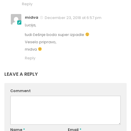
Reply
midva
December 23, 2018 at 6:57 pm
Lucija,
tudi češnje bodo super izpadle
Veselo pripravo,
midva
Reply
LEAVE A REPLY
Comment
Name
*
Email
*