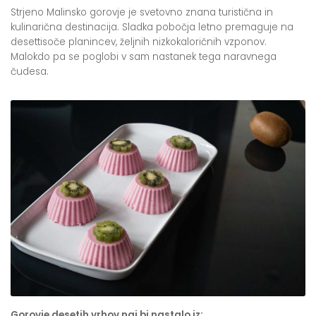
Strjeno Malinsko gorovje je svetovno znana turistična in
kulinarična destinacija. Sladka pobočja letno premaguje na
desettisoče planincev, željnih nizkokaloričnih vzponov.
Malokdo pa se poglobi v sam nastanek tega naravnega
čudesa.
Gorovje desetih vrhov naj bi nastalo iz: