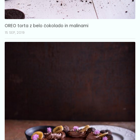
OREO torta z belo čokolado in malinami
15 SEP, 2019