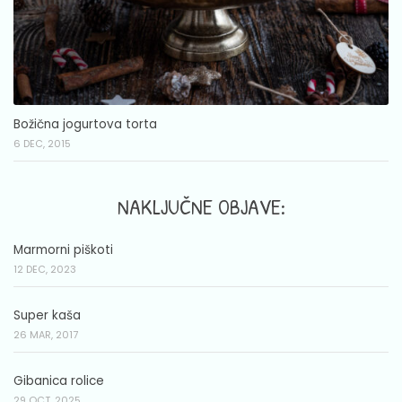
Božična jogurtova torta
6 DEC, 2015
NAKLJUČNE OBJAVE:
Marmorni piškoti
12 DEC, 2023
Super kaša
26 MAR, 2017
Gibanica rolice
29 OCT, 2025