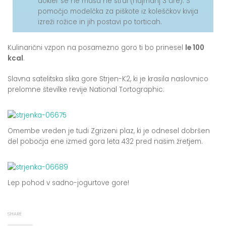
dokler se ne masa ne strdi (najmanj 3 ure). S
pomočjo modelčka za piškote iz koleščkov kivija
izreži rožice in jih postavi po torticah.
Kulinarični vzpon na posamezno goro ti bo prinesel
le 100
kcal
.
Slavna satelitska slika gore Strjen-K2, ki je krasila naslovnico
prelomne številke revije National Tortographic:
Omembe vreden je tudi Zgrizeni plaz, ki je odnesel dobršen
del pobočja ene izmed gora leta 432 pred našim žretjem.
Lep pohod v sadno-jogurtove gore!
SHARE