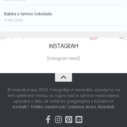
Babka s temno čokolado
17 SEP, 2024
INSTAGRAM
[instagram-feed]
© midvakuhava 2023. Fotografije in besedila, objavljena na
tem spletnem mestu, so najina last in njihova nedovoljena
uporaba v delu ali celoti bo preganjana s kuhalnico!
Kontakt
|
Politika zasebnosti
|
Izdelava strani: Risankati