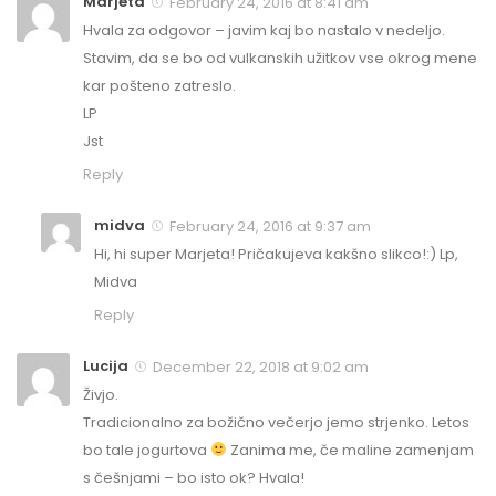
Marjeta
February 24, 2016 at 8:41 am
Hvala za odgovor – javim kaj bo nastalo v nedeljo.
Stavim, da se bo od vulkanskih užitkov vse okrog mene
kar pošteno zatreslo.
LP
Jst
Reply
midva
February 24, 2016 at 9:37 am
Hi, hi super Marjeta! Pričakujeva kakšno slikco!:) Lp,
Midva
Reply
Lucija
December 22, 2018 at 9:02 am
Živjo.
Tradicionalno za božično večerjo jemo strjenko. Letos
bo tale jogurtova
Zanima me, če maline zamenjam
s češnjami – bo isto ok? Hvala!