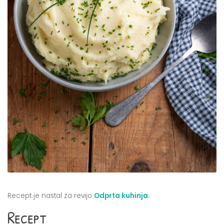
Recept je nastal za revijo
Odprta kuhinja
.
Recept