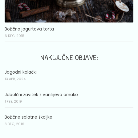
Božična jogurtova torta
6 DEC, 2015
NAKLJUČNE OBJAVE:
Jagodni kolački
13 APR, 2024
Jabolčni zavitek z vanilijevo omako
1 FEB, 2019
Božične solatne školjke
3 DEC, 2016