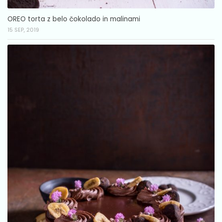
OREO torta z belo čokolado in malinami
15 SEP, 2019