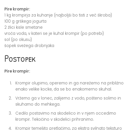
Pire krompir:
1 kg krompirja za kuhanje (najboljši bo tisti z več škroba)
100 g grškega jogurta
2 žlici kisle smetane
vroča voda, v kateri se je kuhal krompir (po potrebi)
sol (po okusu)
šopek svežega drobnjaka
Postopek
Pire krompir:
Krompir olupimo, operemo in ga narežemo na približno
enako velike kocke, da se bo enakomerno skuhal.
Vržemo ga v lonec, zalijemo z vodo, pošteno solimo in
skuhamo do mehkega.
Cedilo postavimo na skodelico in v njem occedimo
krompir. Tekočino v skodelici prihranimo.
Krompir temeljito pretlačimo, za ekstra svilnato teksturo