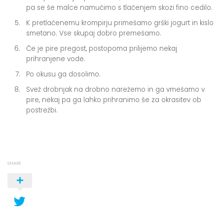
pa se še malce namučimo s tlačenjem skozi fino cedilo.
K pretlačenemu krompirju primešamo grški jogurt in kislo
smetano. Vse skupaj dobro premešamo.
Če je pire pregost, postopoma prilijemo nekaj
prihranjene vode.
Po okusu ga dosolimo.
Svež drobnjak na drobno narežemo in ga vmešamo v
pire, nekaj pa ga lahko prihranimo še za okrasitev ob
postrežbi.
SHARE