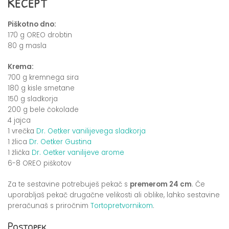
Recept
Piškotno dno:
170 g OREO drobtin
80 g masla
Krema:
700 g kremnega sira
180 g kisle smetane
150 g sladkorja
200 g bele čokolade
4 jajca
1 vrečka
Dr. Oetker vanilijevega sladkorja
1 žlica
Dr. Oetker Gustina
1 žlička
Dr. Oetker vanilijeve arome
6-8 OREO piškotov
Za te sestavine potrebuješ pekač s
premerom 24 cm
. Če
uporabljaš pekač drugačne velikosti ali oblike, lahko sestavine
preračunaš s priročnim
Tortopretvornikom
.
Postopek