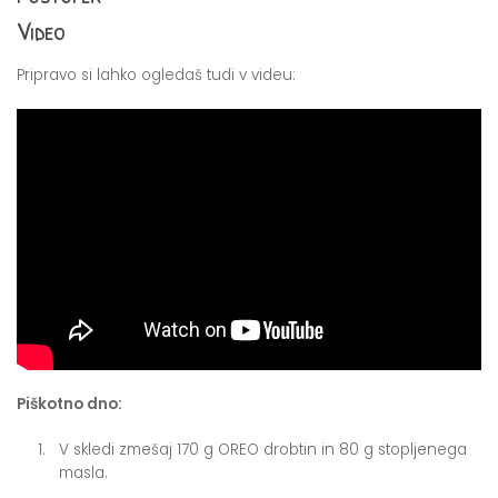
Video
Pripravo si lahko ogledaš tudi v videu:
Piškotno dno:
V skledi zmešaj 170 g OREO drobtin in 80 g stopljenega
masla.