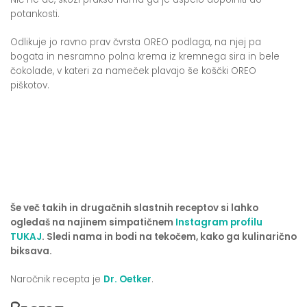
potankosti.
Odlikuje jo ravno prav čvrsta OREO podlaga, na njej pa
bogata in nesramno polna krema iz kremnega sira in bele
čokolade, v kateri za nameček plavajo še koščki OREO
piškotov.
Še več takih in drugačnih slastnih receptov si lahko
ogledaš na najinem simpatičnem
Instagram profilu
TUKAJ
. Sledi nama in bodi na tekočem, kako ga kulinarično
biksava.
Naročnik recepta je
Dr. Oetker
.