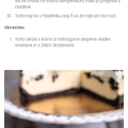
da se ohladi na sobno temperaturo, nato jo pospravi v
hladilnik
Torta naj bo v hladilniku vsaj 6 ur, še raje pa čez noč.
Okrasitev:
Torto okrasi s krono iz nabrizgane stepene sladke
smetane in z OREO drobtinami.