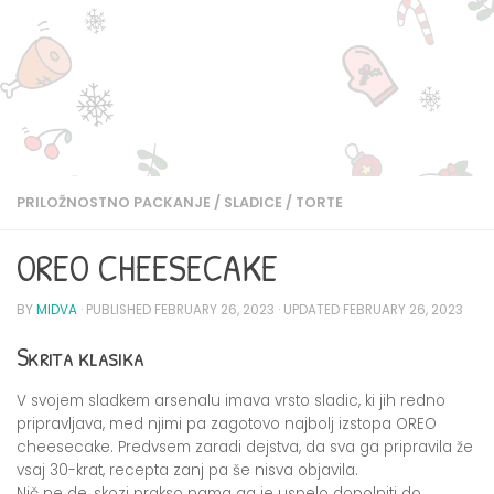
PRILOŽNOSTNO PACKANJE
/
SLADICE
/
TORTE
OREO CHEESECAKE
BY
MIDVA
· PUBLISHED
FEBRUARY 26, 2023
· UPDATED
FEBRUARY 26, 2023
Skrita klasika
V svojem sladkem arsenalu imava vrsto sladic, ki jih redno
pripravljava, med njimi pa zagotovo najbolj izstopa OREO
cheesecake. Predvsem zaradi dejstva, da sva ga pripravila že
vsaj 30-krat, recepta zanj pa še nisva objavila.
Nič ne de, skozi prakso nama ga je uspelo dopolniti do