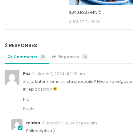
SLADOLEDNI SENDVIČ
AUGUST 21, 2020
2 RESPONSES
Comments
2
Pingbacks
0
Pia
March 7, 2024 at 11:31 am
Zivijo, kater kremni sir sta uporabila? Hvala za odgovor
in lep pozdrav
Pia
Reply
midva
March 7, 2024 at 11:46 am
Philadelphija:)