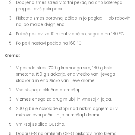
Dobljeno zmes stresi v tortni pekač, na dno katerega
prej postaviš peki papir.
Piškotno zmes poravnaj z žlico in jo pogladi – ob robovih
naj bo malce dvignjena.
Pekač postavi za 10 minut v pečico, segreto na 180 ºC.
Po peki nastavi pečico na 160 ºC.
Krema:
V posodo stresi 700 g kremnega sira, 180 g kisle
smetane, 150 g sladkorja, eno vrečko vanilijevega
sladkorja in eno žličko vanilijeve arome.
Vse skupaj električno premešaj.
V zmes enega za drugim ubij in vmešaj 4 jajca.
200 g bele čokolade stopi nad nizkim ognjem ali v
mikrovalovni pečici in jo primešaj h kremi.
Vmiksaj še žlico Gustina.
Dodaj 6-8 nalomljenih OREO piškotov, nato kremo