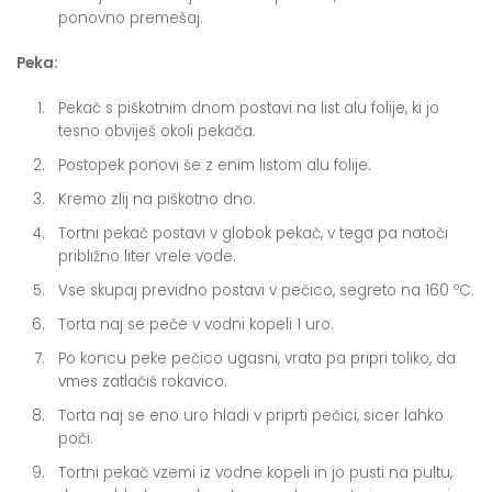
ponovno premešaj.
Peka:
Pekač s piškotnim dnom postavi na list alu folije, ki jo
tesno obviješ okoli pekača.
Postopek ponovi še z enim listom alu folije.
Kremo zlij na piškotno dno.
Tortni pekač postavi v globok pekač, v tega pa natoči
približno liter vrele vode.
Vse skupaj previdno postavi v pečico, segreto na 160 ºC.
Torta naj se peče v vodni kopeli 1 uro.
Po koncu peke pečico ugasni, vrata pa pripri toliko, da
vmes zatlačiš rokavico.
Torta naj se eno uro hladi v priprti pečici, sicer lahko
poči.
Tortni pekač vzemi iz vodne kopeli in jo pusti na pultu,