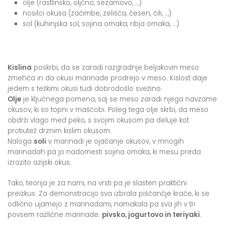
olje (rastlinsko, oljčno, sezamovo, …)
nosilci okusa (začimbe, zelišča, česen, čili, …)
sol (kuhinjska sol, sojina omaka, ribja omaka, …)
Kislina
poskrbi, da se zaradi razgradnje beljakovin meso
zmehča in da okusi marinade prodrejo v meso. Kislost daje
jedem s težkimi okusi tudi dobrodošlo svežino.
Olje
je ključnega pomena, saj se meso zaradi njega navzame
okusov, ki so topni v maščobi. Poleg tega olje skrbi, da meso
obdrži vlago med peko, s svojim okusom pa deluje kot
protiutež drznim kislim okusom.
Naloga
soli
v marinadi je ojačanje okusov, v mnogih
marinadah pa jo nadomesti sojina omaka, ki mesu preda
izrazito azijski okus.
Tako, teorija je za nami, na vrsti pa je slasten praktični
preizkus. Za demonstracijo sva izbrala piščančje krače, ki se
odlično ujamejo z marinadami, namakala pa sva jih v tri
povsem različne marinade:
pivsko, jogurtovo in teriyaki
.