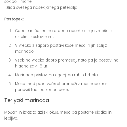
sok pol limone
1 žlica svežega nasekljanega peteršilja
Postopek:
Čebulo in česen na drobno nasekljaj in ju zmešaj z
ostalimi sestavinami.
V vrečko z zaporo postavi kose mesa in jih zalij z
marinado.
Vsebino vrečke dobro premešaj, nato pa jo postavi na
hladno za 4-6 ur.
Marinado pristavi na ogenj, da rahlo brbota.
Meso med peko večkrat premaži z marinado, kar
ponoviš tudi po koncu peke.
Teriyaki marinada
Močan in izrazito azijski okus, meso pa postane sladko in
lepljivo.