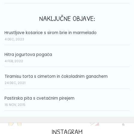
NAKLJUČNE OBJAVE:
Hrustljave košarice s sirom brie in marmelado
4 DEC, 2023
Hitra jogurtova pogača
4 FEB, 2022
Tiramisu torta s cimetom in čokoladnim ganachem
24 DEC, 2021
Pastirska pita s cvetačnim pirejem
16 NOV, 2015
INSTAGRAM