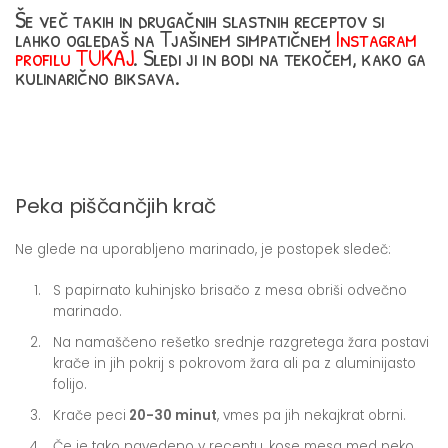
Še več takih in drugačnih slastnih receptov si
lahko ogledaš na Tjašinem simpatičnem
Instagram
profilu TUKAJ
. Sledi ji in bodi na tekočem, kako ga
kulinarično biksava.
Peka piščančjih krač
Ne glede na uporabljeno marinado, je postopek sledeč:
S papirnato kuhinjsko brisačo z mesa obriši odvečno
marinado.
Na namaščeno rešetko srednje razgretega žara postavi
krače in jih pokrij s pokrovom žara ali pa z aluminijasto
folijo.
Krače peci
20-30 minut
, vmes pa jih nekajkrat obrni.
Če je tako navedeno v receptu, kose mesa med peko