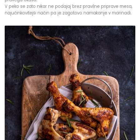
V peko se zato nikar ne podajaj brez pravilne priprave mesa,
najučinkovitejši način pa je zagotovo namakanje v marinadi.