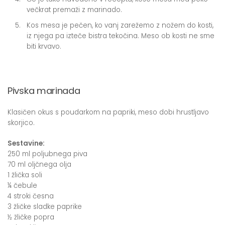
večkrat premaži z marinado.
Kos mesa je pečen, ko vanj zarežemo z nožem do kosti,
iz njega pa izteče bistra tekočina. Meso ob kosti ne sme
biti krvavo.
Pivska marinada
Klasičen okus s poudarkom na papriki, meso dobi hrustljavo
skorjico.
Sestavine:
250 ml poljubnega piva
70 ml oljčnega olja
1 žlička soli
¼ čebule
4 stroki česna
3 žličke sladke paprike
½ žličke popra