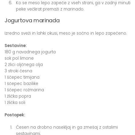
Ko se meso lepo zapeče z vseh strani, ga v zadnji minuti
peke večkrat premaži z marinado.
Jogurtova marinada
Izredno sveži in lahki okusi, meso je sočno in lepo zapečeno.
Sestavine:
180 g navadnega jogurta
sok pol limone
2 žlici oljčnega olja
3 stroki česna
1 ščepec timijana
1 ščepec bazilike
1 ščepec rožmarina
1 žlička popra
1 žlička soli
Postopek:
Česen na drobno nasekljaj in ga zmešaj z ostalimi
sestavinami.