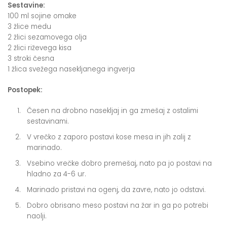
Sestavine:
100 ml sojine omake
3 žlice medu
2 žlici sezamovega olja
2 žlici riževega kisa
3 stroki česna
1 žlica svežega nasekljanega ingverja
Postopek:
Česen na drobno nasekljaj in ga zmešaj z ostalimi
sestavinami.
V vrečko z zaporo postavi kose mesa in jih zalij z
marinado.
Vsebino vrečke dobro premešaj, nato pa jo postavi na
hladno za 4-6 ur.
Marinado pristavi na ogenj, da zavre, nato jo odstavi.
Dobro obrisano meso postavi na žar in ga po potrebi
naolji.