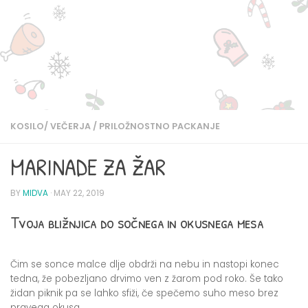
KOSILO/ VEČERJA
/
PRILOŽNOSTNO PACKANJE
MARINADE ZA ŽAR
BY
MIDVA
·
MAY 22, 2019
Tvoja bližnjica do sočnega in okusnega mesa
Čim se sonce malce dlje obdrži na nebu in nastopi konec
tedna, že pobezljano drvimo ven z žarom pod roko. Še tako
židan piknik pa se lahko sfiži, če spečemo suho meso brez
pravega okusa.