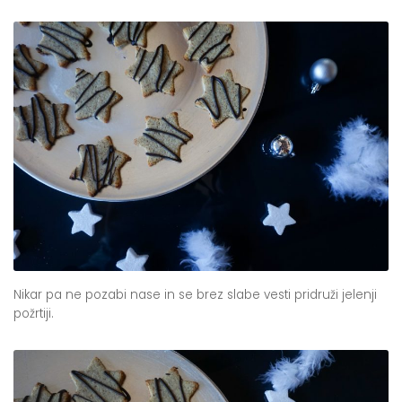
Nikar pa ne pozabi nase in se brez slabe vesti pridruži jelenji
požrtiji.