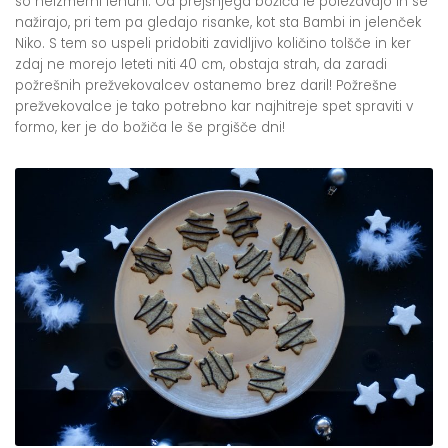
so neizmerni lenuhi. Od prejšnjega božiča le poležavajo in se
nažirajo, pri tem pa gledajo risanke, kot sta Bambi in jelenček
Niko. S tem so uspeli pridobiti zavidljivo količino tolšče in ker
zdaj ne morejo leteti niti 40 cm, obstaja strah, da zaradi
požrešnih prežvekovalcev ostanemo brez daril! Požrešne
prežvekovalce je tako potrebno kar najhitreje spet spraviti v
formo, ker je do božiča le še prgišče dni!