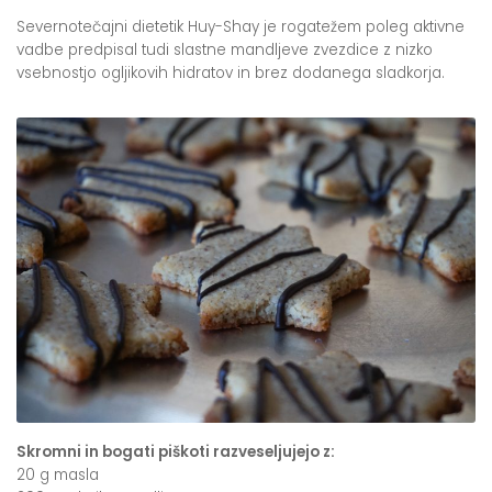
Severnotečajni dietetik Huy-Shay je rogatežem poleg aktivne
vadbe predpisal tudi slastne mandljeve zvezdice z nizko
vsebnostjo ogljikovih hidratov in brez dodanega sladkorja.
Skromni in bogati piškoti razveseljujejo z:
20 g masla