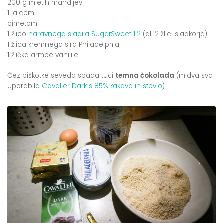
200 g mletih mandljev
1 jajcem
cimetom
1 žlico
naravnega sladila SugarSweet 1:2
(ali 2 žlici sladkorja)
1 žlica kremnega sira Philadelphia
1 žlička armoe vanilije
Čez piškotke seveda spada tudi
temna čokolada
(midva sva
uporabila
Cavalier Dark s 85% kakava in stevio
)