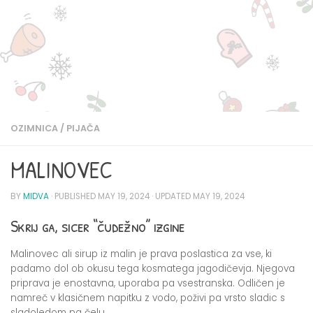
OZIMNICA
/
PIJAČA
MALINOVEC
BY
MIDVA
· PUBLISHED
MAY 19, 2024
· UPDATED
MAY 19, 2024
Skrij ga, sicer “čudežno” izgine
Malinovec ali sirup iz malin je prava poslastica za vse, ki
padamo dol ob okusu tega kosmatega jagodičevja. Njegova
priprava je enostavna, uporaba pa vsestranska. Odličen je
namreč v klasičnem napitku z vodo, poživi pa vrsto sladic s
sladoledom na čelu.