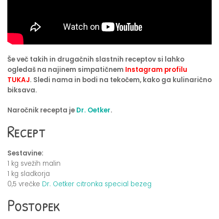
Še več takih in drugačnih slastnih receptov si lahko
ogledaš na najinem simpatičnem
Instagram profilu
TUKAJ
. Sledi nama in bodi na tekočem, kako ga kulinarično
biksava.
Naročnik recepta je
Dr. Oetker
.
Recept
Sestavine:
1 kg svežih malin
1 kg sladkorja
0,5 vrečke
Dr. Oetker citronka special bezeg
Postopek