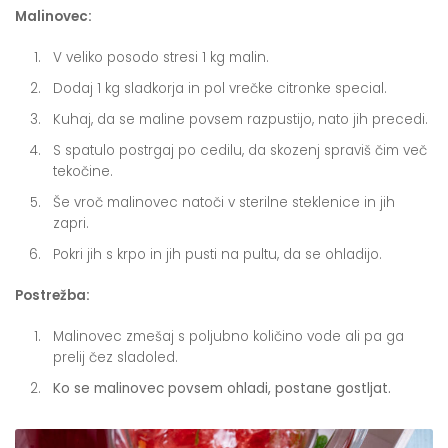
Malinovec:
V veliko posodo stresi 1 kg malin.
Dodaj 1 kg sladkorja in pol vrečke citronke special.
Kuhaj, da se maline povsem razpustijo, nato jih precedi.
S spatulo postrgaj po cedilu, da skozenj spraviš čim več
tekočine.
Še vroč malinovec natoči v sterilne steklenice in jih
zapri.
Pokri jih s krpo in jih pusti na pultu, da se ohladijo.
Postrežba:
Malinovec zmešaj s poljubno količino vode ali pa ga
prelij čez sladoled.
Ko se malinovec povsem ohladi, postane gostljat.