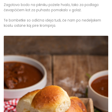
Zagotovo bodo na pikniku požele hvalo, tako za podlago
čevapčičem kot za puhasto pomakalo v golaž.
Te bombetke so odlična ideja tudi, če nam po nedeljskem
kosilu ostane kaj pire krompirja.