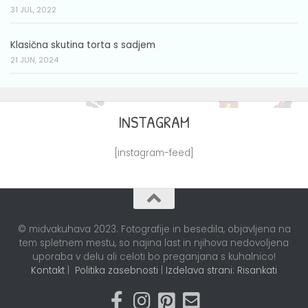
31 JUL, 2022
Klasična skutina torta s sadjem
21 JUN, 2024
INSTAGRAM
[instagram-feed]
© midvakuhava 2023. Fotografije in besedila, objavljena na
tem spletnem mestu, so najina last in njihova nedovoljena
uporaba v delu ali celoti bo preganjana s kuhalnico!
Kontakt
|
Politika zasebnosti
|
Izdelava strani: Risankati