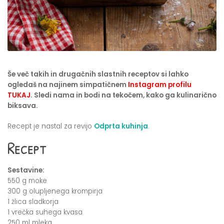
Še več takih in drugačnih slastnih receptov si lahko
ogledaš na najinem simpatičnem
Instagram profilu
TUKAJ
. Sledi nama in bodi na tekočem, kako ga kulinarično
biksava.
Recept je nastal za revijo
Odprta kuhinja
.
Recept
Sestavine:
550 g moke
300 g olupljenega krompirja
1 žlica sladkorja
1 vrečka suhega kvasa
250 ml mleka