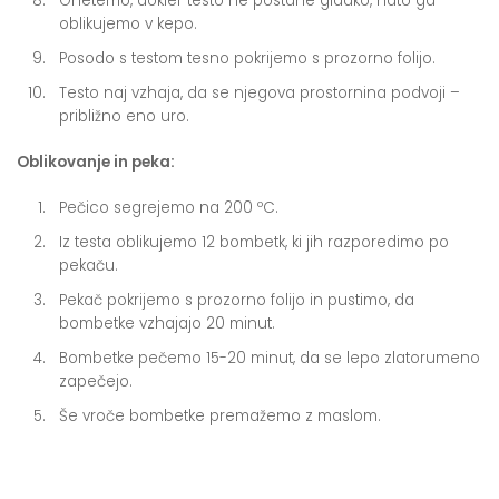
Gnetemo, dokler testo ne postane gladko, nato ga
oblikujemo v kepo.
Posodo s testom tesno pokrijemo s prozorno folijo.
Testo naj vzhaja, da se njegova prostornina podvoji –
približno eno uro.
Oblikovanje in peka:
Pečico segrejemo na 200 ºC.
Iz testa oblikujemo 12 bombetk, ki jih razporedimo po
pekaču.
Pekač pokrijemo s prozorno folijo in pustimo, da
bombetke vzhajajo 20 minut.
Bombetke pečemo 15-20 minut, da se lepo zlatorumeno
zapečejo.
Še vroče bombetke premažemo z maslom.