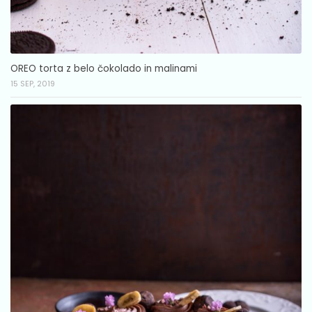
OREO torta z belo čokolado in malinami
15 SEP, 2019