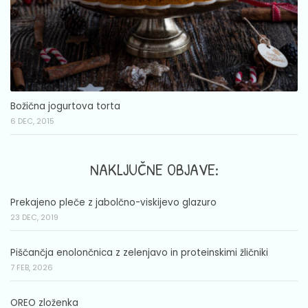
Božična jogurtova torta
6 DEC, 2015
NAKLJUČNE OBJAVE:
Prekajeno pleče z jabolčno-viskijevo glazuro
23 DEC, 2019
Piščančja enolončnica z zelenjavo in proteinskimi žličniki
7 FEB, 2026
OREO zloženka