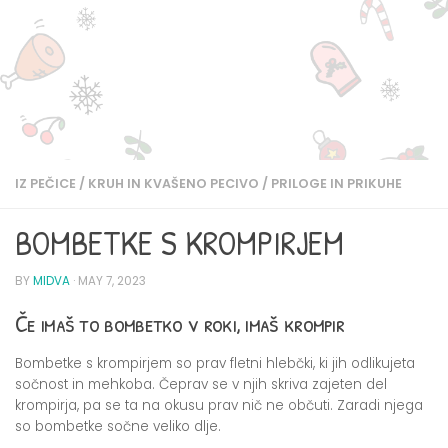
IZ PEČICE
/
KRUH IN KVAŠENO PECIVO
/
PRILOGE IN PRIKUHE
BOMBETKE S KROMPIRJEM
BY
MIDVA
·
MAY 7, 2023
Če imaš to bombetko v roki, imaš krompir
Bombetke s krompirjem so prav fletni hlebčki, ki jih odlikujeta
sočnost in mehkoba. Čeprav se v njih skriva zajeten del
krompirja, pa se ta na okusu prav nič ne občuti. Zaradi njega
so bombetke sočne veliko dlje.