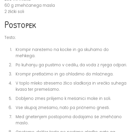
60 g zmehčanega masla
2 žlički soli
Postopek
Testo:
Krompir narežemo na kocke in ga skuhamo do
mehkega.
Po kuhanju ga pustimo v cedilu, da voda z njega odpari.
Krompir pretlačimo in ga ohladimo do mlačnega.
V toplo mleko stresemo žlico sladkorja in vrečko suhega
kvasa ter premešamo.
Dobljeno zmes prilijemo k mešanici moke in soli.
Vse skupaj zmešamo, nato pa pričnemo gnesti.
Med gnetenjem postopoma dodajamo še zmehčano
maslo.