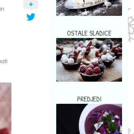
in
o
OSTALE SLADICE
nati
PREDJEDI