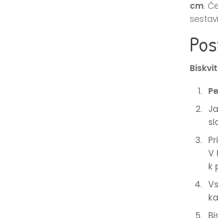
cm
. Č
sestav
Pos
Biskvit
Pe
Ja
sl
Pr
V 
k 
Vs
ka
Bi