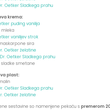
r. Oetker Sladkega prahu
jeva krema:
etker puding vanilija
 mleka
tker vanilijev strok
maskarpone sira
r. Oetker želatine
Dr. Oetker Sladkega prahu
 sladke smetane
va plast:
malin
r. Oetker Sladkega prahu
r. Oetker želatine
ene sestavine so namenjene pekaču s
premerom 2