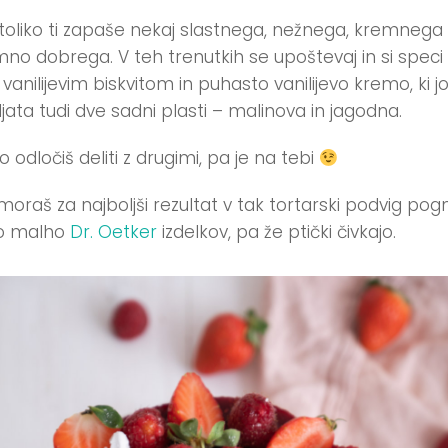
toliko ti zapaše nekaj slastnega, nežnega, kremnega 
no dobrega. V teh trenutkih se upoštevaj in si speci
 vanilijevim biskvitom in puhasto vanilijevo kremo, ki j
jata tudi dve sadni plasti – malinova in jagodna.
o odločiš deliti z drugimi, pa je na tebi
moraš za najboljši rezultat v tak tortarski podvig pog
no malho
Dr. Oetker
izdelkov, pa že ptički čivkajo.