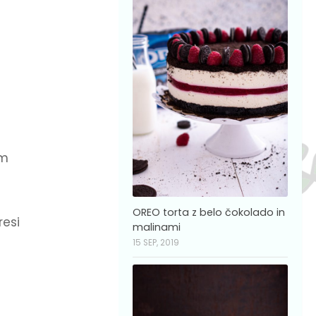
im
OREO torta z belo čokolado in
resi
malinami
15 SEP, 2019