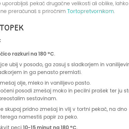
e uporabljaš pekač drugačne velikosti ali oblike, lahko
ine preračunaš s priročnim
Tortopretvornikom
.
topek
:
čico razkuri na 180 °C
.
jce ubij v posodo, ga zasuj s sladkorjem in vanilijev
adkorjem in ga penasto premlati.
imešaj olje, mleko in vanilijevo pasto.
ločeni posodi zmešaj moko in pecilni prašek ter ju st
preostalim sestavinam.
e skupaj pridno zmešaj in vlij v tortni pekač, na dno
terega namestiš papir za peko.
skvit peci
10-15 minut na 180 °C
.