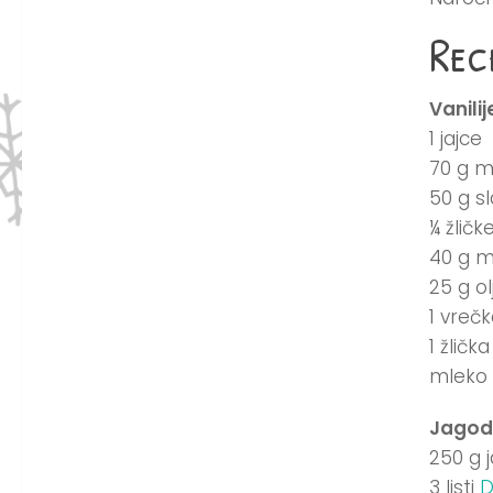
Rec
Vanilij
1 jajce
70 g 
50 g s
¼ žličk
40 g m
25 g ol
1 vreč
1 žličk
mleko 
Jagod
250 g 
3 listi
D