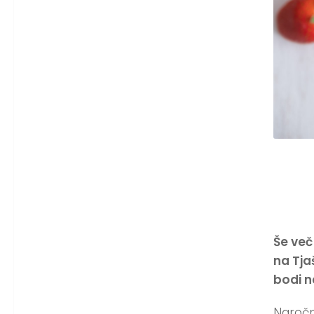
Še več
na Tj
bodi n
Naročn