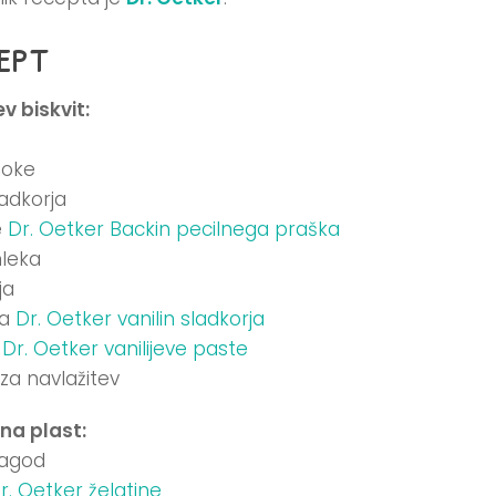
ept
ev biskvit:
moke
ladkorja
e
Dr. Oetker Backin pecilnega praška
leka
ja
ka
Dr. Oetker vanilin sladkorja
a
Dr. Oetker vanilijeve paste
za navlažitev
na plast:
jagod
r. Oetker želatine