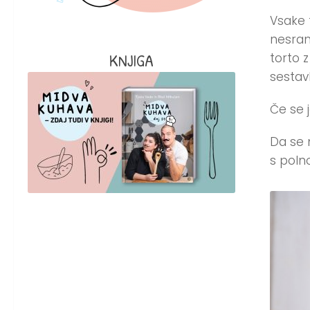
Vsake 
nesram
KNJIGA
torto z
sestavl
Če se j
Da se 
s pol