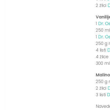
2 žlici
D
Vanili
1
Dr. O
250 ml
1
Dr. Oe
250 g 
4 listi
D
4 žlice
300 ml
Malino
250 g 
2 žlici
D
3 listi
D
Naved