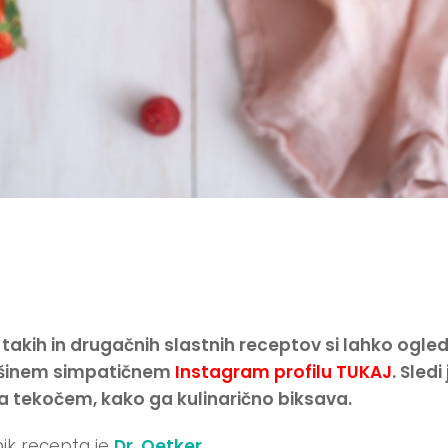
 takih in drugačnih slastnih receptov si lahko ogle
ašinem simpatičnem
Instagram profilu TUKAJ
. Sledi 
a tekočem, kako ga kulinarično biksava.
ik recepta je
Dr. Oetker
.