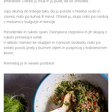
embalaže. Odreši ju muk in ju pusti, da se ohladita.
Jajci skuhaj do trdega tako, da ju položiš v hladno vodo in
zavreš, nato pa kuhaš 8 minut. Ohladi ju, olupi, nato pa naribaj
v mešanico bulgurja in kvinoje.
Paradižnike in rukolo operi. Češnjevce razpolovi in jih skupaj z
rukolo primešaj k solati.
V skledo nameči še olupljen in narezan avokado, nato pa
solato posoli, prelij z bučnim oljem in pošpricaj z balzamičnim
kisom.
Premešaj jo in veselo postrezi!