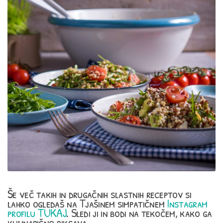
Še več takih in drugačnih slastnih receptov si
lahko ogledaš na Tjašinem simpatičnem
Instagram
profilu TUKAJ
. Sledi ji in bodi na tekočem, kako ga
kulinarično biksava.