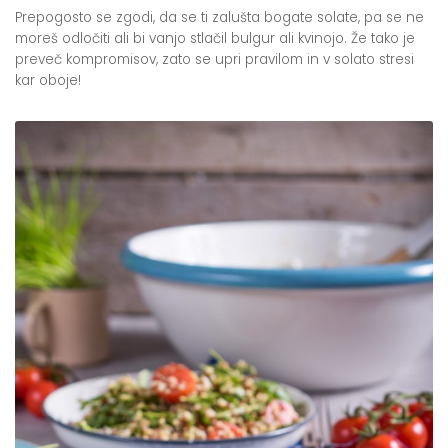
Prepogosto se zgodi, da se ti zalušta bogate solate, pa se ne
moreš odločiti ali bi vanjo stlačil bulgur ali kvinojo. Že tako je
preveč kompromisov, zato se upri pravilom in v solato stresi
kar oboje!