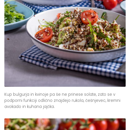
Kup bulgurja in kvinoje pa še ne prinese solate, zato se v
podporni funkciji odlično znajdejo rukola, češnjevec, kremni
avokado in kuhana jajčka.