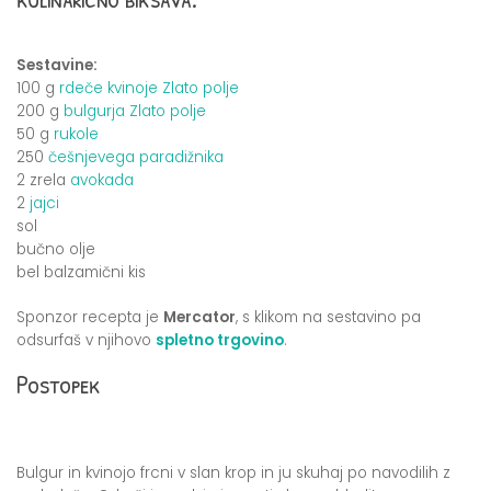
Sestavine:
100 g
rdeče kvinoje Zlato polje
200 g
bulgurja Zlato polje
50 g
rukole
250
češnjevega paradižnika
2 zrela
avokada
2
jajci
sol
bučno olje
bel balzamični kis
Sponzor recepta je
Mercator
, s klikom na sestavino pa
odsurfaš v njihovo
spletno trgovino
.
Postopek
Bulgur in kvinojo frcni v slan krop in ju skuhaj po navodilih z