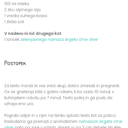
100 ml mleka
2 žlici oljčnega olja
1 vrečka suhega kvasa
1 žlička soli
V nadevu ni nič drugega kot:
1 lonček
zelenjavnega namaza Argeta črne olive
Postopek
Za testo moraš le vse vreči vkup, dobro zmešati in pregnesti.
Če se gnetenja lotiš z golimi rokami, ti bo vzelo 10 minut, v
kuhinjskem robotu pa 7 minut. Testo pokrij in ga pusti, da
vzhaja eno uro.
Pograbi valjar in z njim na tenko splošči testo kot za potico.
Radodarno ga premaži z aromatičnim
namazom Argeta črne
olive
, nato pa zavij v rolado. Nareži jo na 3 cm debele štruklje.