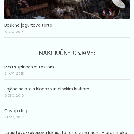
Božična jogurtova torta
6 DEC, 2015
NAKLJUČNE OBJAVE:
Pica s špinačnim testom
21 APR, 2015
Jajčna solata s klobaso in ploskim kruhom
6 DEC, 2016
Čevap dog
7 MAY, 2024
Jogurtovo-kokosova luknjasta torta z malinami – brez moke