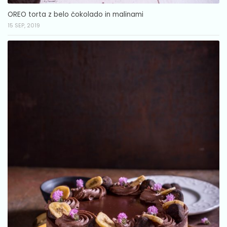
OREO torta z belo čokolado in malinami
15 SEP, 2019