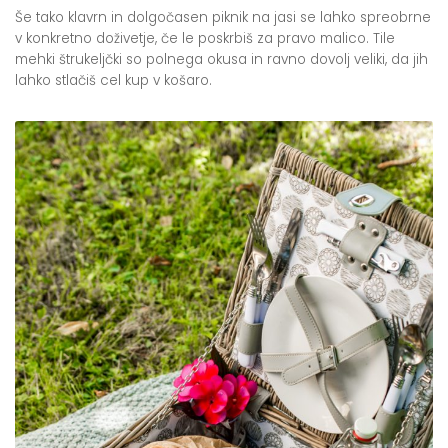
Še tako klavrn in dolgočasen piknik na jasi se lahko spreobrne
v konkretno doživetje, če le poskrbiš za pravo malico. Tile
mehki štrukeljčki so polnega okusa in ravno dovolj veliki, da jih
lahko stlačiš cel kup v košaro.