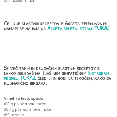
tudi naslednji dan.
Cel kup slastnih receptov z Argeta zelenjavnimi
namazi se nahaja na
Argeta spletni strani
TUKAJ
Še več takih in drugačnih slastnih receptov si
lahko ogledaš na Tjašinem simpatičnem
Instagram
profilu TUKAJ
. Sledi ji in bodi na tekočem, kako ga
kulinarično biksava.
V mehko testo spada:
100 g polnozrnate moke
260 g pšenične bele moke
160 m vode