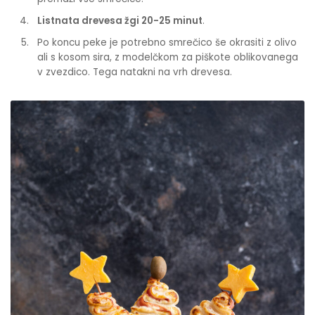
Listnata drevesa žgi 20-25 minut
.
Po koncu peke je potrebno smrečico še okrasiti z olivo
ali s kosom sira, z modelčkom za piškote oblikovanega
v zvezdico. Tega natakni na vrh drevesa.