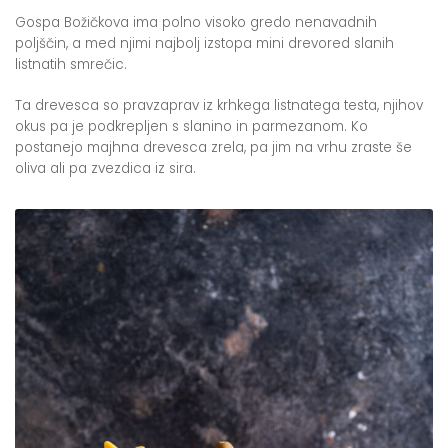
Gospa Božičkova ima polno visoko gredo nenavadnih
poljščin, a med njimi najbolj izstopa mini drevored slanih
listnatih smrečic.
Ta drevesca so pravzaprav iz krhkega listnatega testa, njihov
okus pa je podkrepljen s slanino in parmezanom. Ko
postanejo majhna drevesca zrela, pa jim na vrhu zraste še
oliva ali pa zvezdica iz sira.