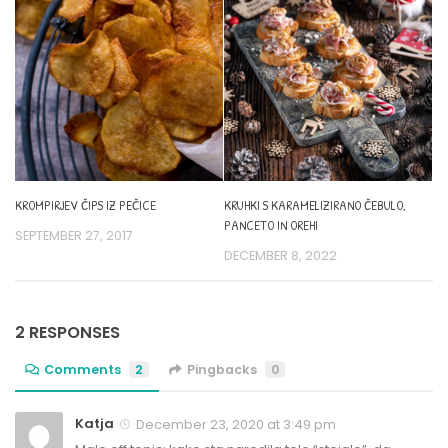
KROMPIRJEV ČIPS IZ PEČICE
KRUHKI S KARAMELIZIRANO ČEBULO,
PANCETO IN OREHI
SEPTEMBER 27, 2017
DECEMBER 8, 2022
2 RESPONSES
Comments
2
Pingbacks
0
Katja
December 23, 2020 at 3:49 pm