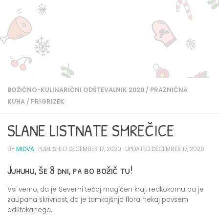
BOŽIČNO-KULINARIČNI ODŠTEVALNIK 2020
/
PRAZNIČNA
KUHA
/
PRIGRIZEK
SLANE LISTNATE SMREČICE
BY
MIDVA
· PUBLISHED
DECEMBER 17, 2020
· UPDATED
DECEMBER 17, 2020
Juhuhu, še 8 dni, pa bo božič tu!
Vsi vemo, da je Severni tečaj magičen kraj, redkokomu pa je
zaupana skrivnost, da je tamkajšnja flora nekaj povsem
odštekanega.