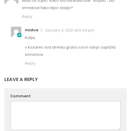
Malo off topic: kako sta naredila tole “stojalo”, da
smrekice tako lepo stojijo?
Reply
midva
January 3, 2021 at 5:34 pm
Katja,
v kozarec sva stresla grobo sol in vanjo zapičila
smrečice.
Reply
LEAVE A REPLY
Comment