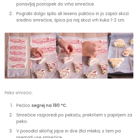
ponavljaj postopek do vrha smrečice.
Pograbi dolgo špilo ali leseno paličico in jo zapiči skozi
sredino smrečice, špica pa naj skozi vrh kuka 1-2 cm.
Peka smrečic:
Pečico
segrej na 180 °C.
Smrečice razporedi po pekaču, prekritem s papirjem za
peko.
V posodici sklofaj jajce in dve žlici mleka, s tem pa
premaži vse smrečice.