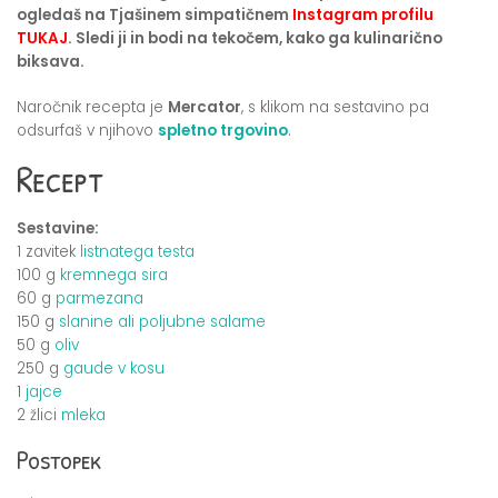
ogledaš na Tjašinem simpatičnem
Instagram profilu
TUKAJ
. Sledi ji in bodi na tekočem, kako ga kulinarično
biksava.
Naročnik recepta je
Mercator
, s klikom na sestavino pa
odsurfaš v njihovo
spletno trgovino
.
Recept
Sestavine:
1 zavitek
listnatega testa
100 g
kremnega sira
60 g
parmezana
150 g
slanine ali poljubne salame
50 g
oliv
250 g
gaude v kosu
1
jajce
2 žlici
mleka
Postopek