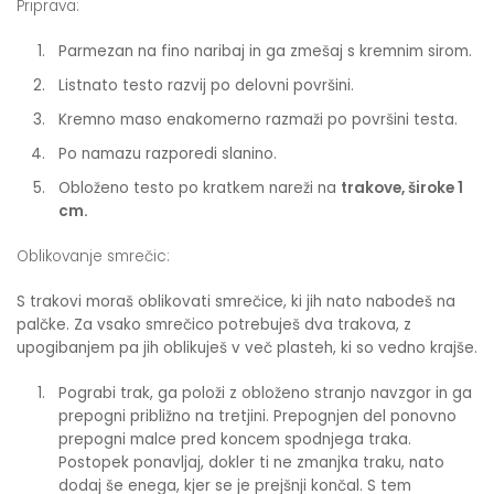
Priprava:
Parmezan na fino naribaj in ga zmešaj s kremnim sirom.
Listnato testo razvij po delovni površini.
Kremno maso enakomerno razmaži po površini testa.
Po namazu razporedi slanino.
Obloženo testo po kratkem nareži na
trakove, široke 1
cm.
Oblikovanje smrečic:
S trakovi moraš oblikovati smrečice, ki jih nato nabodeš na
palčke. Za vsako smrečico potrebuješ dva trakova, z
upogibanjem pa jih oblikuješ v več plasteh, ki so vedno krajše.
Pograbi trak, ga položi z obloženo stranjo navzgor in ga
prepogni približno na tretjini. Prepognjen del ponovno
prepogni malce pred koncem spodnjega traka.
Postopek ponavljaj, dokler ti ne zmanjka traku, nato
dodaj še enega, kjer se je prejšnji končal. S tem