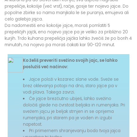
prepeličje, kokošje (več vrst), račje, gosje ter nojevo jajce. Do
popolne zbirke so nama manjkala le še puranja, emujeva ali
celo galebja jajca.
Da nadomestiš eno kokošje jajce, moraš pomlatiti 5
prepeličjih jajčk, eno nojevo jajce pa je veliko za približno 20
kurjih. Trdo kuhana prepeličja jajčka lahko žvečiš že po borih 4
minutah, na nojevo pa moraš čakati kar 90-120 minut.
Ko želiš preveriti svežino svojih jajc, se lahko
poslužiš več načinov:
Jajce položi v kozarec slane vode. Sveže se
brez oklevanja potopi na dno, staro jajce pa v
vodi plava. Takega zavrzi.
Če jajce brezčutno ubiješ, lahko svežino
določiš glede na čvrstost beljaka in rumenjaka. Pri
svežem jajcu je beljak strnjen in se oprijema
rumenjaka, pri starem pa je voden in izgubi
napetost.
Pri primernem shranjevanju bodo tvoja jajca