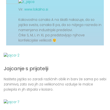
Vir:
www.lokalno.si
Kakovostna oznaka A na škatli nakazuje, da so
jajčka sveža, oznaka B pa, da so nižjega razreda in
namenjena industrijski predelavi.
Črke S, M, L in XL pa predstavljajo njihove
konfekcijske velikosti
Jajcanje s prijatelji
Našteta jajčka so zaradi različnih oblik in barv že sama po sebi
zanimiva, zato sva jih za velikonočno vzdušje le malce
polepila in jih strpala v košaro.