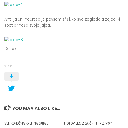
Anti-jajčni načrt se je povsem sfižil, ko sva zagledala zajca, ki
spet prinaša svoja jajca.
Do jajc!
SHARE
YOU MAY ALSO LIKE...
VELIKONOČNA KREMNA JUHA S
MOTOVILEC Z JAJČNIM PRELIVOM