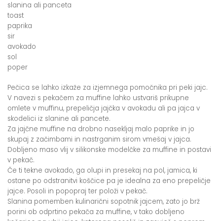
slanina ali panceta
toast
paprika
sir
avokado
sol
poper
Pečica se lahko izkaže za izjemnega pomočnika pri peki jajc.
V navezi s pekačem za muffine lahko ustvariš prikupne
omlete v muffinu, prepeličja jajčka v avokadu ali pa jajca v
skodelici iz slanine ali pancete.
Za jajčne muffine na drobno nasekljaj malo paprike in jo
skupaj z začimbami in nastrganim sirom vmešaj v jajca.
Dobljeno maso vlij v silikonske modelčke za muffine in postavi
v pekač.
Če ti tekne avokado, ga olupi in presekaj na pol, jamica, ki
ostane po odstranitvi koščice pa je idealna za eno prepeličje
jajce. Posoli in popopraj ter položi v pekač.
Slanina pomemben kulinarični sopotnik jajcem, zato jo brž
porini ob odprtino pekača za muffine, v tako dobljeno