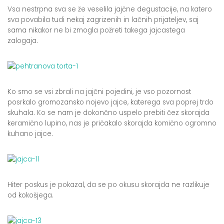
Vsa nestrpna sva se že veselila jajčne degustacije, na katero
sva povabila tudi nekaj zagrizenih in lačnih prijateljev, saj
sama nikakor ne bi zmogla požreti takega jajcastega
zalogaja.
Ko smo se vsi zbrali na jajčni pojedini, je vso pozornost
posrkalo gromozansko nojevo jajce, katerega sva poprej trdo
skuhala. Ko se nam je dokončno uspelo prebiti čez skorajda
keramično lupino, nas je pričakalo skorajda komično ogromno
kuhano jajce.
Hiter poskus je pokazal, da se po okusu skorajda ne razlikuje
od kokošjega.