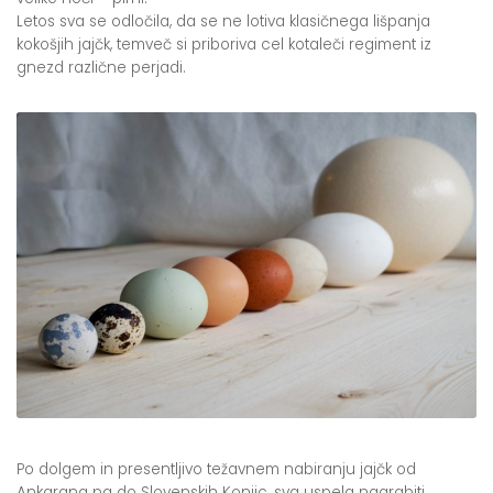
Letos sva se odločila, da se ne lotiva klasičnega lišpanja
kokošjih jajčk, temveč si priboriva cel kotaleči regiment iz
gnezd različne perjadi.
Po dolgem in presentljivo težavnem nabiranju jajčk od
Ankarana pa do Slovenskih Konjic, sva uspela nagrabiti