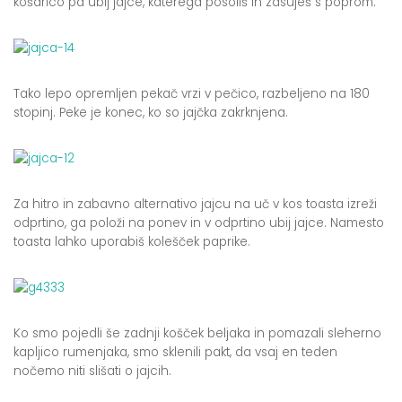
košarico pa ubij jajce, katerega posoliš in zasuješ s poprom.
Tako lepo opremljen pekač vrzi v pečico, razbeljeno na 180
stopinj. Peke je konec, ko so jajčka zakrknjena.
Za hitro in zabavno alternativo jajcu na uč v kos toasta izreži
odprtino, ga položi na ponev in v odprtino ubij jajce. Namesto
toasta lahko uporabiš kolešček paprike.
Ko smo pojedli še zadnji košček beljaka in pomazali sleherno
kapljico rumenjaka, smo sklenili pakt, da vsaj en teden
nočemo niti slišati o jajcih.