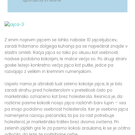
uporabna tri tedne
Z enim nojevim jajcem se lahko nabaše 10 jajceljubcev,
zaradi frdamano dolgega kuhanja pa se največkrat znajde v
slastni omleti. Račja jajca so tako po okusu kot vsebnosti
nadvse podobna kokošjim, le malce večja so. Po drugi strani
goske ležejo konkretno večja jajca kot putke, jedce pa
razvajajo z velikim in kremnim rumenjakom.
Uspelo nama je izbrskati tudi zeleno kokošje jajce, ki je bilo
zaradi strahu pred holesterolom v preteklosti čisto po
marketinško označeno kot brez holesterola. Resnica je, da
različne pasme kokošk nosijo jajca različnih barv lupin – vsa
pa imajo podobno vsebnost holesterola. Ker je vsebina jajca
namenjena razvoju piščančka, ta pa za rast potrebuje
holesterol, je marketinška trditev brez dvoma ovržena. Pri
zelenih jajčkih gre le za pasmo kokoši araukana, ki se je očitno
odločila, da leže že poštrihane pirhe.