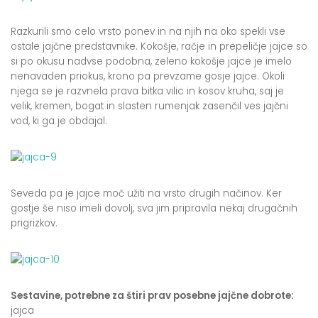
Razkurili smo celo vrsto ponev in na njih na oko spekli vse
ostale jajčne predstavnike. Kokošje, račje in prepeličje jajce so
si po okusu nadvse podobna, zeleno kokošje jajce je imelo
nenavaden priokus, krono pa prevzame gosje jajce. Okoli
njega se je razvnela prava bitka vilic in kosov kruha, saj je
velik, kremen, bogat in slasten rumenjak zasenčil ves jajčni
vod, ki ga je obdajal.
Seveda pa je jajce moč užiti na vrsto drugih načinov. Ker
gostje še niso imeli dovolj, sva jim pripravila nekaj drugačnih
prigrizkov.
Sestavine, potrebne za štiri prav posebne jajčne dobrote:
jajca