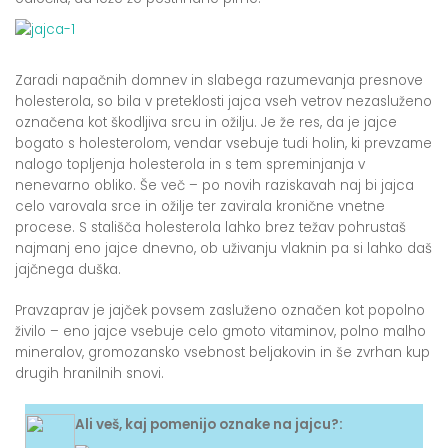
Zaradi napačnih domnev in slabega razumevanja presnove
holesterola, so bila v preteklosti jajca vseh vetrov nezasluženo
označena kot škodljiva srcu in ožilju. Je že res, da je jajce
bogato s holesterolom, vendar vsebuje tudi holin, ki prevzame
nalogo topljenja holesterola in s tem spreminjanja v
nenevarno obliko. Še več – po novih raziskavah naj bi jajca
celo varovala srce in ožilje ter zavirala kronične vnetne
procese. S stališča holesterola lahko brez težav pohrustaš
najmanj eno jajce dnevno, ob uživanju vlaknin pa si lahko daš
jajčnega duška.
Pravzaprav je jajček povsem zasluženo označen kot popolno
živilo – eno jajce vsebuje celo gmoto vitaminov, polno malho
mineralov, gromozansko vsebnost beljakovin in še zvrhan kup
drugih hranilnih snovi.
Ali veš, kaj pomenijo oznake na jajcu?: