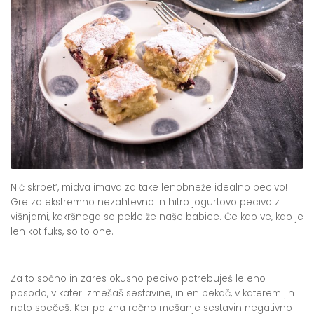
Nič skrbet’, midva imava za take lenobneže idealno pecivo!
Gre za ekstremno nezahtevno in hitro jogurtovo pecivo z
višnjami, kakršnega so pekle že naše babice. Če kdo ve, kdo je
len kot fuks, so to one.
Za to sočno in zares okusno pecivo potrebuješ le eno
posodo, v kateri zmešaš sestavine, in en pekač, v katerem jih
nato spečeš. Ker pa zna ročno mešanje sestavin negativno