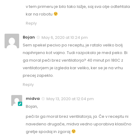
v tem primeru je bilo tako lažje, saj sva olje odtehtala
kar na robotu
Reply
Bojan
May 6, 2020 at 10:24 pm
Sem spekel pecivo po receptu, je ratalo veliko bolj
napihnjeno kot vajino. Tudi razpokalo je med peko. Bi
ga moral peči brez ventilatorja? 40 minut pri 180C z
ventilatorjem je izgleda kar veliko, ker se je na vrhu
precej zapeklo.
Reply
midva
May 13, 2020 at 12:04 pm
Bojan,
peči bi ga moral brez ventilatorja, ja. Če v receptu ni
navedeno drugače, midva vedno uporabiva klasično
gretje spodaj in zgoraj