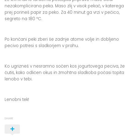
nezakomplicirana peka. Maso zlij v visok pekač, v katerega
prej porineš papir za peko. Za 40 minut ga vrzi v pečico,
segreto na 180 ºC.
Po končani peki zberi še zadnje atome volje in dobljeno
pecivo potresi s sladkorjem v prahu.
Ko ugrizneš v nesramno sočen kos jogurtovega peciva, že
čutiš, kako odličen okus in žmohtna sladkoba počasi topita
lenobo v tebi.
Lenobni tek!
SHARE