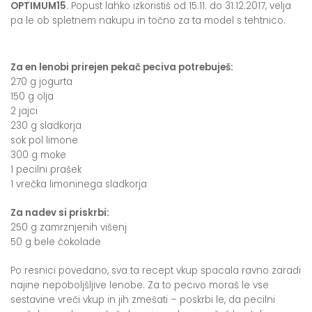
OPTIMUM15
. Popust lahko izkoristiš od 15.11. do 31.12.2017, velja
pa le ob spletnem nakupu in točno za ta model s tehtnico.
Za en lenobi prirejen pekač peciva potrebuješ:
270 g jogurta
150 g olja
2 jajci
230 g sladkorja
sok pol limone
300 g moke
1 pecilni prašek
1 vrečka limoninega sladkorja
Za nadev si priskrbi:
250 g zamrznjenih višenj
50 g bele čokolade
Po resnici povedano, sva ta recept vkup spacala ravno zaradi
najine nepoboljšljive lenobe. Za to pecivo moraš le vse
sestavine vreči vkup in jih zmešati – poskrbi le, da pecilni