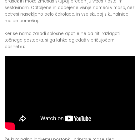
prašek in moko zmešaš skupaj, preden ju vržeš k ostalim
sestavinam. Odtaljene in odcejene višnje nameči v maso, čez
potresi nasekljano belo čokolado, in vse skupaj s kuhalnico
malce pomešaj.
Ker se nama zaradi splošne apatije ne da niti razlagati
točnega postopka, si ga lahko ogledaš v pričujočem
posnetku:
Že kriminalno lahkemu postopku priprave mase sledi