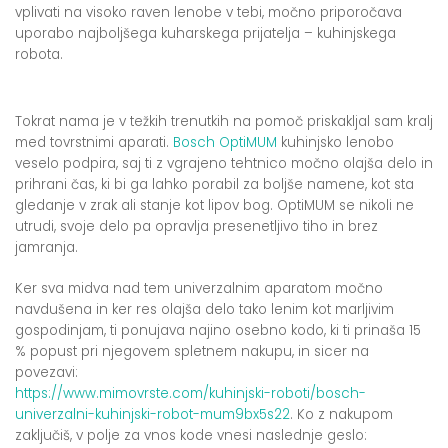
vplivati na visoko raven lenobe v tebi, močno priporočava
uporabo najboljšega kuharskega prijatelja – kuhinjskega
robota.
Tokrat nama je v težkih trenutkih na pomoč priskakljal sam kralj
med tovrstnimi aparati.
Bosch OptiMUM
kuhinjsko lenobo
veselo podpira, saj ti z vgrajeno tehtnico močno olajša delo in
prihrani čas, ki bi ga lahko porabil za boljše namene, kot sta
gledanje v zrak ali stanje kot lipov bog. OptiMUM se nikoli ne
utrudi, svoje delo pa opravlja presenetljivo tiho in brez
jamranja.
Ker sva midva nad tem univerzalnim aparatom močno
navdušena in ker res olajša delo tako lenim kot marljivim
gospodinjam, ti ponujava najino osebno kodo, ki ti prinaša 15
% popust pri njegovem spletnem nakupu, in sicer na
povezavi:
https://www.mimovrste.com/kuhinjski-roboti/bosch-
univerzalni-kuhinjski-robot-mum9bx5s22
. Ko z nakupom
zaključiš, v polje za vnos kode vnesi naslednje geslo: