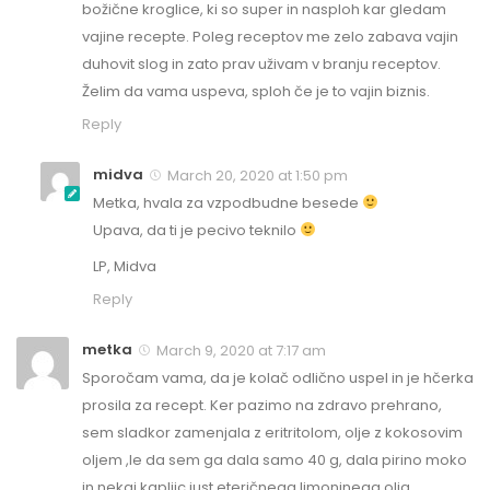
božične kroglice, ki so super in nasploh kar gledam
vajine recepte. Poleg receptov me zelo zabava vajin
duhovit slog in zato prav uživam v branju receptov.
Želim da vama uspeva, sploh če je to vajin biznis.
Reply
midva
March 20, 2020 at 1:50 pm
Metka, hvala za vzpodbudne besede
Upava, da ti je pecivo teknilo
LP, Midva
Reply
metka
March 9, 2020 at 7:17 am
Sporočam vama, da je kolač odlično uspel in je hčerka
prosila za recept. Ker pazimo na zdravo prehrano,
sem sladkor zamenjala z eritritolom, olje z kokosovim
oljem ,le da sem ga dala samo 40 g, dala pirino moko
in nekaj kapljic just eteričnega limoninega olja