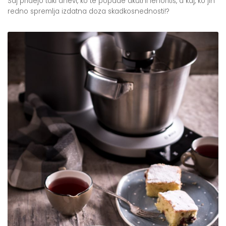
Saj pridejo taki dnevi, ko te popade akutni lenoritis, a kaj, ko jih
redno spremlja izdatna doza skadkosnednosti!?