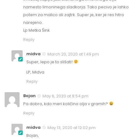
namesto limoninega sladkorja. Tako pecivo je lahko
potem za malico ali zajtrk. Super je, ker je res hitro
narejeno.
Lp Metka Šink
Reply
midva
March 20, 2020 at 1:49 pm
Super, lepo je to slišati!
LP, Midva
Reply
Bojan
May 6, 2020 at 8:54 pm
Pa dobro, kdo meri količino olja v gramih?
Reply
midva
May 13, 2020 at 12:02 pm
Bojan,