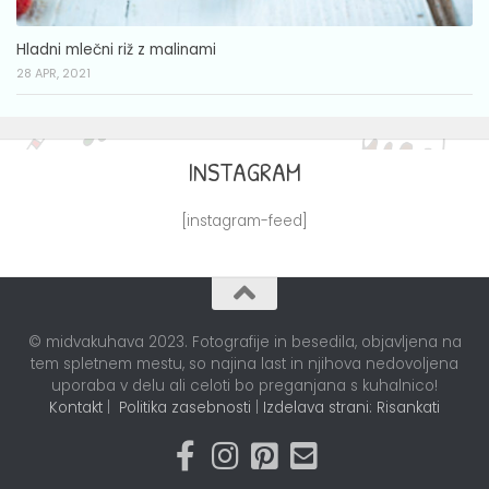
Hladni mlečni riž z malinami
28 APR, 2021
INSTAGRAM
[instagram-feed]
© midvakuhava 2023. Fotografije in besedila, objavljena na
tem spletnem mestu, so najina last in njihova nedovoljena
uporaba v delu ali celoti bo preganjana s kuhalnico!
Kontakt
|
Politika zasebnosti
|
Izdelava strani: Risankati