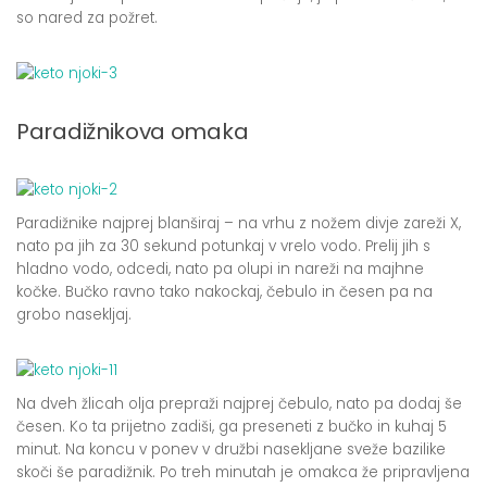
so nared za požret.
Paradižnikova omaka
Paradižnike najprej blanširaj – na vrhu z nožem divje zareži X,
nato pa jih za 30 sekund potunkaj v vrelo vodo. Prelij jih s
hladno vodo, odcedi, nato pa olupi in nareži na majhne
kočke. Bučko ravno tako nakockaj, čebulo in česen pa na
grobo nasekljaj.
Na dveh žlicah olja prepraži najprej čebulo, nato pa dodaj še
česen. Ko ta prijetno zadiši, ga preseneti z bučko in kuhaj 5
minut. Na koncu v ponev v družbi nasekljane sveže bazilike
skoči še paradižnik. Po treh minutah je omakca že pripravljena