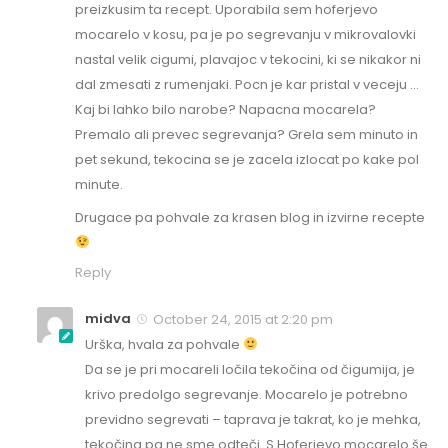
preizkusim ta recept. Uporabila sem hoferjevo
mocarelo v kosu, pa je po segrevanju v mikrovalovki
nastal velik cigumi, plavajoc v tekocini, ki se nikakor ni
dal zmesati z rumenjaki. Pocn je kar pristal v veceju …
Kaj bi lahko bilo narobe? Napacna mocarela?
Premalo ali prevec segrevanja? Grela sem minuto in
pet sekund, tekocina se je zacela izlocat po kake pol
minute.
Drugace pa pohvale za krasen blog in izvirne recepte
Reply
midva
October 24, 2015 at 2:20 pm
Urška, hvala za pohvale
Da se je pri mocareli ločila tekočina od čigumija, je
krivo predolgo segrevanje. Mocarelo je potrebno
previdno segrevati – taprava je takrat, ko je mehka,
tekočina pa ne sme odteči. S Hoferjevo mocarelo še