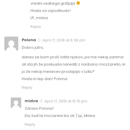
vredni vsakega grižljaja
Hvala za vzpodbudo!
LP, midva
Reply
Polona
April 17, 2016 at 6:38 am
Dobro jutro,
danes se bom prvič lotila njokov, pa me nekaj zanima:
ali sta jih že poskusila narediti z naribano mozzarello, ki
jo že nekaj mesecev prodajajo v Lidlu?
Hvala in lep dan! Polona
Reply
midva
April 17, 2016 at 10:15 pm
Zdravo Polona!
Da, tudi ta mocarela bo ok:) Lp, Midva
Reply