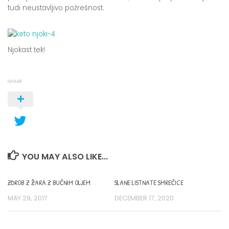
tudi neustavljivo požrešnost.
Njokast tek!
SHARE
YOU MAY ALSO LIKE...
ZDROB Z ŽARA Z BUČNIM OLJEM
SLANE LISTNATE SMREČICE
MAY 29, 2017
DECEMBER 17, 2020