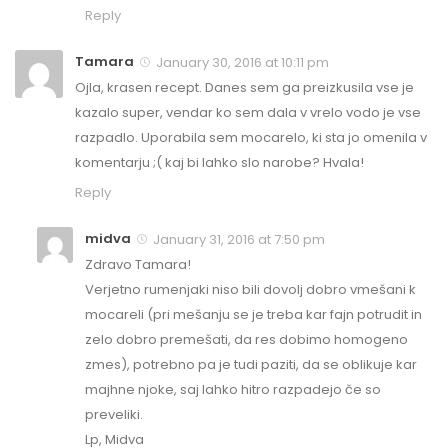
Reply
Tamara
January 30, 2016 at 10:11 pm
Ojla, krasen recept. Danes sem ga preizkusila vse je
kazalo super, vendar ko sem dala v vrelo vodo je vse
razpadlo. Uporabila sem mocarelo, ki sta jo omenila v
komentarju ;( kaj bi lahko slo narobe? Hvala!
Reply
midva
January 31, 2016 at 7:50 pm
Zdravo Tamara!
Verjetno rumenjaki niso bili dovolj dobro vmešani k
mocareli (pri mešanju se je treba kar fajn potrudit in
zelo dobro premešati, da res dobimo homogeno
zmes), potrebno pa je tudi paziti, da se oblikuje kar
majhne njoke, saj lahko hitro razpadejo če so
preveliki.
Lp, Midva