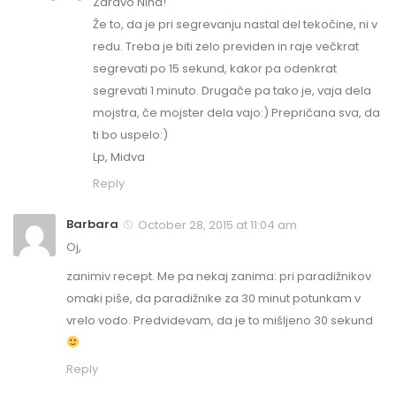
Zdravo Nina!
Že to, da je pri segrevanju nastal del tekočine, ni v
redu. Treba je biti zelo previden in raje večkrat
segrevati po 15 sekund, kakor pa odenkrat
segrevati 1 minuto. Drugače pa tako je, vaja dela
mojstra, če mojster dela vajo:) Prepričana sva, da
ti bo uspelo:)
Lp, Midva
Reply
Barbara
October 28, 2015 at 11:04 am
Oj,
zanimiv recept. Me pa nekaj zanima: pri paradižnikov
omaki piše, da paradižnike za 30 minut potunkam v
vrelo vodo. Predvidevam, da je to mišljeno 30 sekund
Reply