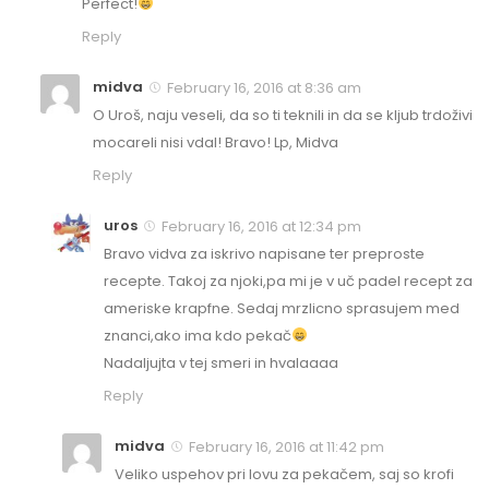
Perfect!
Reply
midva
February 16, 2016 at 8:36 am
O Uroš, naju veseli, da so ti teknili in da se kljub trdoživi
mocareli nisi vdal! Bravo! Lp, Midva
Reply
uros
February 16, 2016 at 12:34 pm
Bravo vidva za iskrivo napisane ter preproste
recepte. Takoj za njoki,pa mi je v uč padel recept za
ameriske krapfne. Sedaj mrzlicno sprasujem med
znanci,ako ima kdo pekač
Nadaljujta v tej smeri in hvalaaaa
Reply
midva
February 16, 2016 at 11:42 pm
Veliko uspehov pri lovu za pekačem, saj so krofi