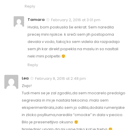
Reply
Tamara
February 2, 2016 at 3:01 pm
Hvala, bom poskusila še enkrat. Sem naredila
precej mini njokce. k sreči sem jih postopoma
devala v vodo, takoj ko sem videla da razpadajo
sem jih kar direkt popekla na maslu in so nasltali
neki mini polpetki
Reply
Lea
February 8, 2016 at 2:48 pm
Zivjo!
Tudi meni se je zal zgodilo,da sem mocarelo predolgo
segrevala in mi je nastala tekocina..malo sem
eksperimentirala,zato sem jo odlila,dodala rumenjake
in zlicko psylliuma,naredila “cmocke” in dala v pecico.
Bilo je presenetljivo okusno
Naslednjic upam,da mi uspe tako kot je treba