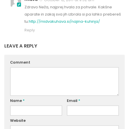
Zdravo Neža, najprej hvala za pohvale. Kakšne
aparate in zakaj sva jih izbrala si pa lahko prebereš
tu:
http://midvakuhava.si/najina-kuhinja/
Reply
LEAVE A REPLY
Comment
Name
*
Email
*
Website