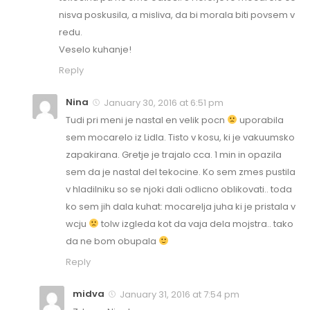
nisva poskusila, a misliva, da bi morala biti povsem v
redu.
Veselo kuhanje!
Reply
Nina
January 30, 2016 at 6:51 pm
Tudi pri meni je nastal en velik pocn
uporabila
sem mocarelo iz Lidla. Tisto v kosu, ki je vakuumsko
zapakirana. Gretje je trajalo cca. 1 min in opazila
sem da je nastal del tekocine. Ko sem zmes pustila
v hladilniku so se njoki dali odlicno oblikovati.. toda
ko sem jih dala kuhat: mocarelja juha ki je pristala v
wcju
tolw izgleda kot da vaja dela mojstra.. tako
da ne bom obupala
Reply
midva
January 31, 2016 at 7:54 pm