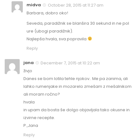
midva
October 28, 2015 at 11:27 am
Barbara, dobro oko!
Seveda, paradižnik se blanšira 30 sekund in ne pol
ure (ubogi paradižnik).
Najlepša hvala, sva popravila
Reply
jana
December 7, 2015 at 10:22 am
živjo
Danes se bom lotila tehle njokov.. Me pa zanima, ali
lahko rumenjake in mozarelo zmešam z mešalnikom
ali moram ročno?
hvala
in upam da bosta še dolgo objavljala tako okusne in
izvirne recepte.
P.,Jana
Reply