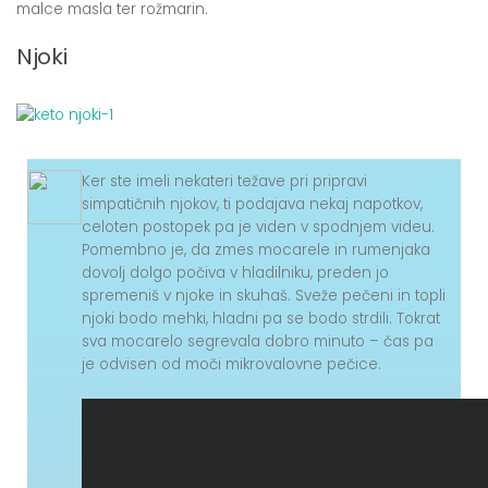
malce masla ter rožmarin.
Njoki
Ker ste imeli nekateri težave pri pripravi
simpatičnih njokov, ti podajava nekaj napotkov,
celoten postopek pa je viden v spodnjem videu.
Pomembno je, da zmes mocarele in rumenjaka
dovolj dolgo počiva v hladilniku, preden jo
spremeniš v njoke in skuhaš. Sveže pečeni in topli
njoki bodo mehki, hladni pa se bodo strdili. Tokrat
sva mocarelo segrevala dobro minuto – čas pa
je odvisen od moči mikrovalovne pečice.