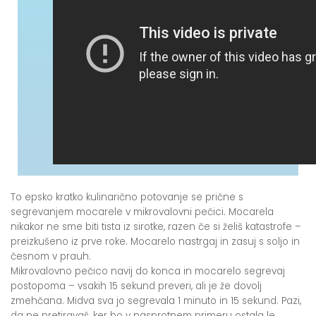
To epsko kratko kulinarično potovanje se prične s
segrevanjem mocarele v mikrovalovni pečici. Mocarela
nikakor ne sme biti tista iz sirotke, razen če si želiš katastrofe –
preizkušeno iz prve roke. Mocarelo nastrgaj in zasuj s soljo in
česnom v prauh.
Mikrovalovno pečico navij do konca in mocarelo segrevaj
postopoma – vsakih 15 sekund preveri, ali je že dovolj
zmehčana. Midva sva jo segrevala 1 minuto in 15 sekund. Pazi,
da ne pretiravaš, ker bo v nasprotnem primeru ostala le