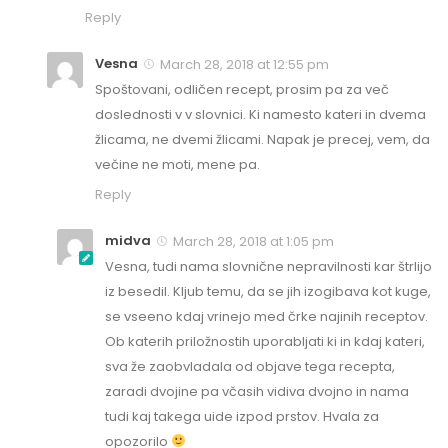
Reply
Vesna
March 28, 2018 at 12:55 pm
Spoštovani, odličen recept, prosim pa za več
doslednosti v v slovnici. Ki namesto kateri in dvema
žlicama, ne dvemi žlicami. Napak je precej, vem, da
večine ne moti, mene pa.
Reply
midva
March 28, 2018 at 1:05 pm
Vesna, tudi nama slovnične nepravilnosti kar štrlijo
iz besedil. Kljub temu, da se jih izogibava kot kuge,
se vseeno kdaj vrinejo med črke najinih receptov.
Ob katerih priložnostih uporabljati ki in kdaj kateri,
sva že zaobvladala od objave tega recepta,
zaradi dvojine pa včasih vidiva dvojno in nama
tudi kaj takega uide izpod prstov. Hvala za
opozorilo