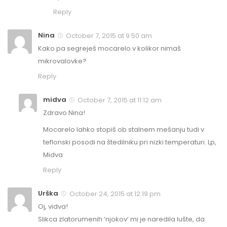
Reply
Nina
October 7, 2015 at 9:50 am
Kako pa segreješ mocarelo v kolikor nimaš
mikrovalovke?
Reply
midva
October 7, 2015 at 11:12 am
Zdravo Nina!
Mocarelo lahko stopiš ob stalnem mešanju tudi v
teflonski posodi na štedilniku pri nizki temperaturi. Lp,
Midva
Reply
Urška
October 24, 2015 at 12:19 pm
Oj, vidva!
Slikca zlatorumenih ‘njokov’ mi je naredila lušte, da