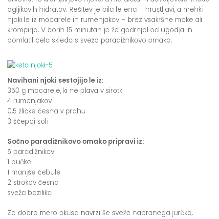
ogljikovih hidratov. Rešitev je bila le ena – hrustljavi, a mehki
njoki le iz mocarele in rumenjakov – brez vsakršne moke ali
krompirja. V borih 15 minutah je že godrnjal od ugodja in
pomlatil celo skledo s svežo paradižnikovo omako.
Navihani njoki sestojijo le iz:
350 g mocarele, ki ne plava v sirotki
4 rumenjakov
0,5 žličke česna v prahu
3 ščepci soli
Sočno paradižnikovo omako pripravi iz:
5 paradižnikov
1 bučke
1 manjše čebule
2 strokov česna
sveža bazilika
Za dobro mero okusa navrzi še sveže nabranega jurčka,