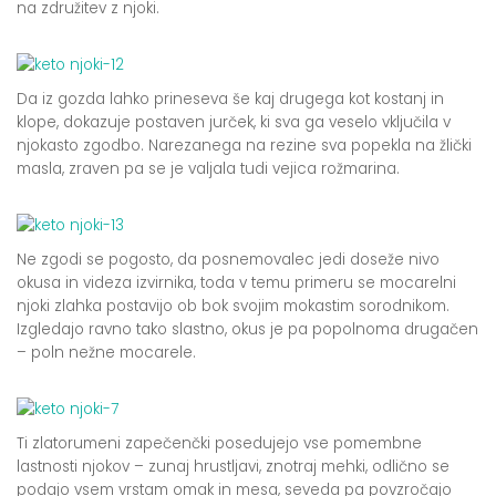
na združitev z njoki.
Da iz gozda lahko prineseva še kaj drugega kot kostanj in
klope, dokazuje postaven jurček, ki sva ga veselo vključila v
njokasto zgodbo. Narezanega na rezine sva popekla na žlički
masla, zraven pa se je valjala tudi vejica rožmarina.
Ne zgodi se pogosto, da posnemovalec jedi doseže nivo
okusa in videza izvirnika, toda v temu primeru se mocarelni
njoki zlahka postavijo ob bok svojim mokastim sorodnikom.
Izgledajo ravno tako slastno, okus je pa popolnoma drugačen
– poln nežne mocarele.
Ti zlatorumeni zapečenčki posedujejo vse pomembne
lastnosti njokov – zunaj hrustljavi, znotraj mehki, odlično se
podajo vsem vrstam omak in mesa, seveda pa povzročajo