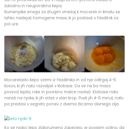
žalostna in neuporabna kepa.
Rumenjake enega za drugim vmešaj k mocareli in kmalu se
lahko nadejaš homogene mase, ki jo postaviš v hladilnik za
pol ure.
Mocarelasto kepo vzemi iz hladilnika in od nje odtrgaj 4-6
kosov, ki jih nato razvaljaš v klobase. Da se ne bo masa
povsod lepila, roke in površino malce navlaži. Klobase nato
nareži na njoke, ki jih vržeš v slan krop. Pusti jih 4-6 minut, nato
pa prestavi v segreto ponev z dvema žlicama olivnega olja.
Ko se njokci lepo zlatorumeno zapečejo, je povsem očitno, da