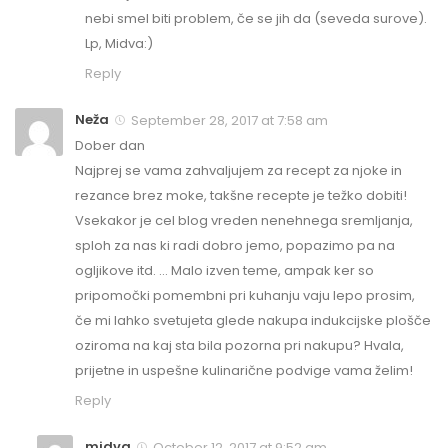
nebi smel biti problem, če se jih da (seveda surove).
Lp, Midva:)
Reply
Neža
September 28, 2017 at 7:58 am
Dober dan
Najprej se vama zahvaljujem za recept za njoke in
rezance brez moke, takšne recepte je težko dobiti!
Vsekakor je cel blog vreden nenehnega sremljanja,
sploh za nas ki radi dobro jemo, popazimo pa na
ogljikove itd. … Malo izven teme, ampak ker so
pripomočki pomembni pri kuhanju vaju lepo prosim,
če mi lahko svetujeta glede nakupa indukcijske plošče
oziroma na kaj sta bila pozorna pri nakupu? Hvala,
prijetne in uspešne kulinarične podvige vama želim!
Reply
midva
October 12, 2017 at 9:52 am