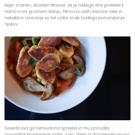
Najin znanec, strasten fitneser, se je nekega dne privlekel k
nama v res groznem stanju. Pena na ustih, tresoče roke in
nekakšno renčanje so bili očitni znaki hudega pomanjkanja
njokov.
Seveda sva ga nemudoma sprejela in mu ponudila
prvovrstne krompirjeve njoke, a mu dieta ni dovoljevala vnosa