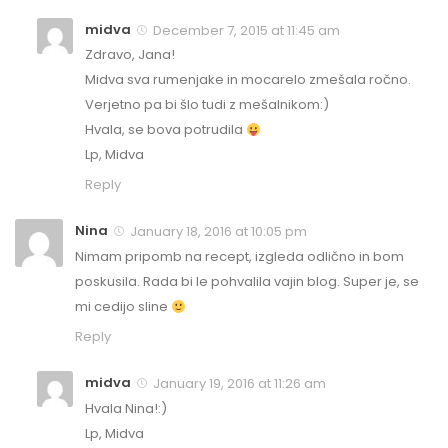
midva
December 7, 2015 at 11:45 am
Zdravo, Jana!
Midva sva rumenjake in mocarelo zmešala ročno.
Verjetno pa bi šlo tudi z mešalnikom:)
Hvala, se bova potrudila
Lp, Midva
Reply
Nina
January 18, 2016 at 10:05 pm
Nimam pripomb na recept, izgleda odlično in bom
poskusila. Rada bi le pohvalila vajin blog. Super je, se
mi cedijo sline
Reply
midva
January 19, 2016 at 11:26 am
Hvala Nina!:)
Lp, Midva