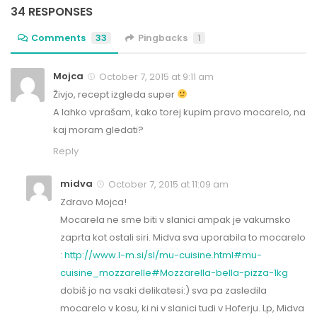
34 RESPONSES
Comments
33
Pingbacks
1
Mojca
October 7, 2015 at 9:11 am
Živjo, recept izgleda super
A lahko vprašam, kako torej kupim pravo mocarelo, na
kaj moram gledati?
Reply
midva
October 7, 2015 at 11:09 am
Zdravo Mojca!
Mocarela ne sme biti v slanici ampak je vakumsko
zaprta kot ostali siri. Midva sva uporabila to mocarelo
:
http://www.l-m.si/sl/mu-cuisine.html#mu-
cuisine_mozzarelle#Mozzarella-bella-pizza-1kg
dobiš jo na vsaki delikatesi:) sva pa zasledila
mocarelo v kosu, ki ni v slanici tudi v Hoferju. Lp, Midva