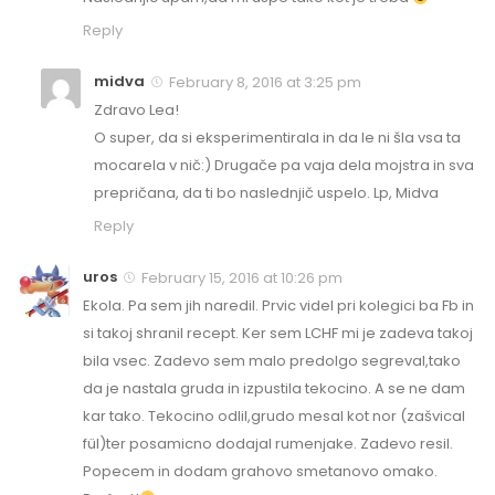
Reply
midva
February 8, 2016 at 3:25 pm
Zdravo Lea!
O super, da si eksperimentirala in da le ni šla vsa ta
mocarela v nič:) Drugače pa vaja dela mojstra in sva
prepričana, da ti bo naslednjič uspelo. Lp, Midva
Reply
uros
February 15, 2016 at 10:26 pm
Ekola. Pa sem jih naredil. Prvic videl pri kolegici ba Fb in
si takoj shranil recept. Ker sem LCHF mi je zadeva takoj
bila vsec. Zadevo sem malo predolgo segreval,tako
da je nastala gruda in izpustila tekocino. A se ne dam
kar tako. Tekocino odlil,grudo mesal kot nor (zašvical
fül)ter posamicno dodajal rumenjake. Zadevo resil.
Popecem in dodam grahovo smetanovo omako.