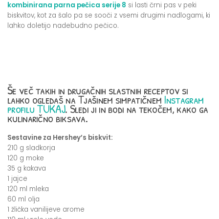
kombinirana parna pečica serije 8
si lasti črni pas v peki
biskvitov, kot za šalo pa se sooči z vsemi drugimi nadlogami, ki
lahko doletijo nadebudno pečico.
Še več takih in drugačnih slastnih receptov si
lahko ogledaš na Tjašinem simpatičnem
Instagram
profilu TUKAJ
. Sledi ji in bodi na tekočem, kako ga
kulinarično biksava.
Sestavine za Hershey’s biskvit:
210 g sladkorja
120 g moke
35 g kakava
1 jajce
120 ml mleka
60 ml olja
1 žlička vanilijeve arome