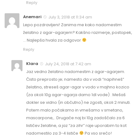
Reply
Anemari
July 3, 2018 at 11:34 am
Lepo pozdravljeni! Zanima me kako nadomestim
želatino z agar-agarjem? Kakšno razmerje, postopek,
… Najlepša hvala za odgovor
Reply
Klara
July 24, 2018 at 7:42 am
Jaz vedno želatino nadomestim z agar-agarjem.
Čisto preprosto je; namesto da v vodi “napihneš”
želatino, streseš agar-agar v vodo v majhno kozico
(za okoli 10g agar-agarja damo 1dl vode) . Mešaš
dokler se vidno (in občutno) ne zgosti, okoli 2 minuti.
Potem malo počakamo in vmešamo v smetano,
mascarpone,.. Drugače naj bi 10g zadoščalo za 6
lističev želatine, a jaz “za zihr” raje uporabim to kot
nadomestilo za 3-4 lističe
Pa vso srečo!