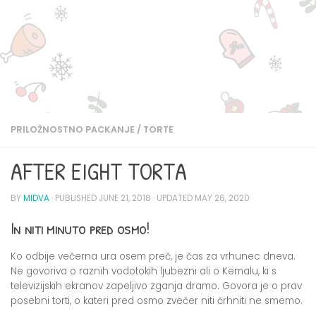
PRILOŽNOSTNO PACKANJE
/
TORTE
AFTER EIGHT TORTA
BY
MIDVA
· PUBLISHED
JUNE 21, 2018
· UPDATED
MAY 26, 2020
In niti minuto pred osmo!
Ko odbije večerna ura osem preč, je čas za vrhunec dneva.
Ne govoriva o raznih vodotokih ljubezni ali o Kemalu, ki s
televizijskih ekranov zapeljivo zganja dramo. Govora je o prav
posebni torti, o kateri pred osmo zvečer niti črhniti ne smemo.