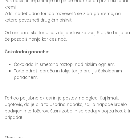
Postopek pri tej kremi je do pikice enak kot pri prvi čokoladni
kremi.
Zdaj nadebudno tortico razveseliš še z drugo kremo, na
katero povezneš drug črn biskvit.
Od aristokratske torte se zdaj poslovi za vsaj 6 ur, še bolje pa
če pozabiš nanjo kar čez noč.
Čokoladni ganache:
Čokolado in smetano raztopi nad nizkim ognjem.
Torto odreši obroča in folije ter jo prelij s čokoladnim
ganachem.
Tortico poljubno okrasi in jo postavi na ogled. Kaj kmalu
ugotoviš, da je bila to usodna napaka, saj jo napade krdelo
podivjanih tortožerov. Stisni zobe in se podaj v boj za kos, ki ti
pripada!