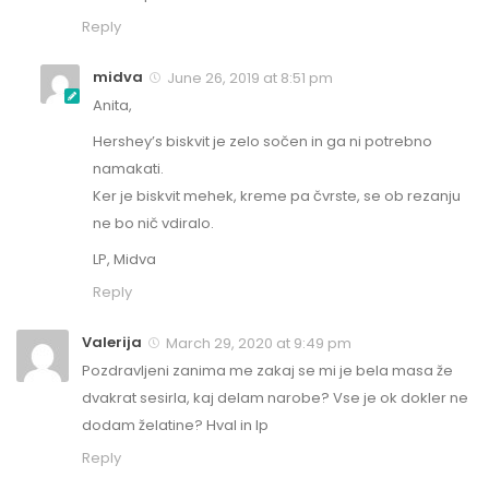
Reply
midva
June 26, 2019 at 8:51 pm
Anita,
Hershey’s biskvit je zelo sočen in ga ni potrebno
namakati.
Ker je biskvit mehek, kreme pa čvrste, se ob rezanju
ne bo nič vdiralo.
LP, Midva
Reply
Valerija
March 29, 2020 at 9:49 pm
Pozdravljeni zanima me zakaj se mi je bela masa že
dvakrat sesirla, kaj delam narobe? Vse je ok dokler ne
dodam želatine? Hval in lp
Reply