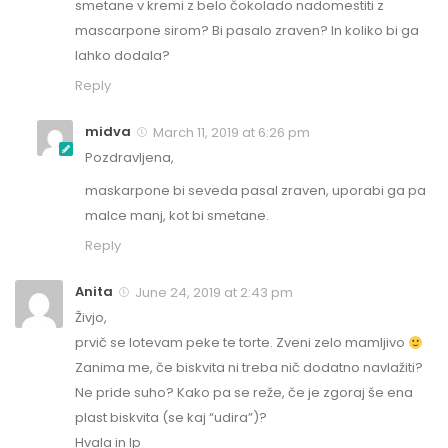
smetane v kremi z belo čokolado nadomestiti z
mascarpone sirom? Bi pasalo zraven? In koliko bi ga
lahko dodala?
Reply
midva
March 11, 2019 at 6:26 pm
Pozdravljena,
maskarpone bi seveda pasal zraven, uporabi ga pa
malce manj, kot bi smetane.
Reply
Anita
June 24, 2019 at 2:43 pm
Živjo,
prvič se lotevam peke te torte. Zveni zelo mamljivo
Zanima me, če biskvita ni treba nič dodatno navlažiti?
Ne pride suho? Kako pa se reže, če je zgoraj še ena
plast biskvita (se kaj “udira”)?
Hvala in lp