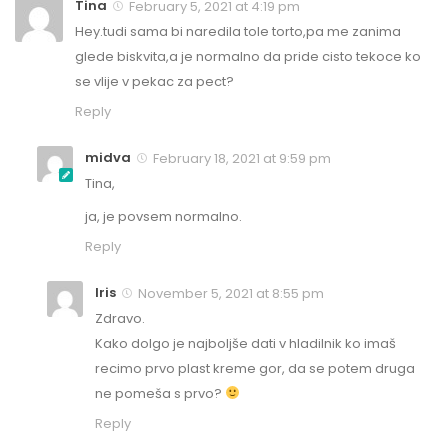
Tina
February 5, 2021 at 4:19 pm
Hey.tudi sama bi naredila tole torto,pa me zanima
glede biskvita,a je normalno da pride cisto tekoce ko
se vlije v pekac za pect?
Reply
midva
February 18, 2021 at 9:59 pm
Tina,
ja, je povsem normalno.
Reply
Iris
November 5, 2021 at 8:55 pm
Zdravo.
Kako dolgo je najboljše dati v hladilnik ko imaš
recimo prvo plast kreme gor, da se potem druga
ne pomeša s prvo?
Reply