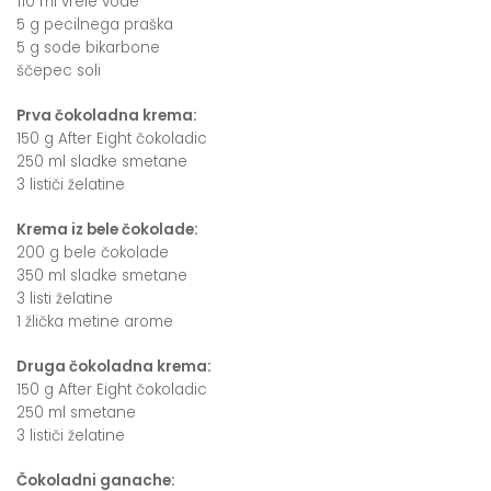
110 ml vrele vode
5 g pecilnega praška
5 g sode bikarbone
ščepec soli
Prva čokoladna krema:
150 g After Eight čokoladic
250 ml sladke smetane
3 lističi želatine
Krema iz bele čokolade:
200 g bele čokolade
350 ml sladke smetane
3 listi želatine
1 žlička metine arome
Druga čokoladna krema:
150 g After Eight čokoladic
250 ml smetane
3 lističi želatine
Čokoladni ganache: