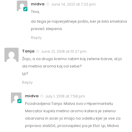
midva
June 14, 2021 at 7:23 pm
Tina,
do tega je najverjetneje prišlo, ker je bila smetana
preveč stepena.
Reply
Tanja
June 21, 2018 at 10:27 pm
Živjo, a za drugo kremo rabim kaj zelene barve, al jo
da metina aroma kaj od sebe?
LpT
Reply
midva
July 1, 2018 at 7:58 pm
Pozdravljena Tanja. Midva sva v Hipermarketu
Mercator kupila metino aromo katera je zeleno
obarvana in sicer jo imajo na odelku kjer je vse za
pripravo slaščič, proizvajalec pa je Etol. Lp, Midva