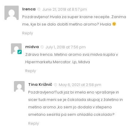
Irenca
June 21, 2018 at 8:57 pm
Pozdravljena! Hvala za super krasne recepte. Zanima
me, kje bi se dalo dobiti metino aromo? Hvala
Reply
midva
July 1, 2018 at 7:56 pm
Zdravo Irenca. Metino aromo sva midva kupila v
Hipermarketu Mercator. Lp, Midva
Reply
Tina Križnič
May 6, 2021 at 2:58 pm
Pozdravljena!Tudi jaz bi imela eno vprašanje in
sicer tudi meni se je čokolada skupaj z žaletino in
metino aromo ,ko sem jo dodala v stepeno
smetano sesirila pa sem ohladila cokolado?
Reply