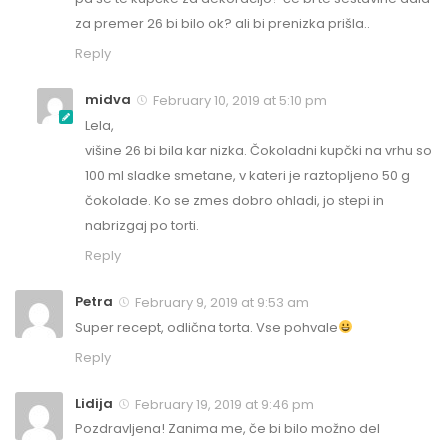
za premer 26 bi bilo ok? ali bi prenizka prišla..
Reply
midva
February 10, 2019 at 5:10 pm
Lela,
višine 26 bi bila kar nizka. Čokoladni kupčki na vrhu so
100 ml sladke smetane, v kateri je raztopljeno 50 g
čokolade. Ko se zmes dobro ohladi, jo stepi in
nabrizgaj po torti.
Reply
Petra
February 9, 2019 at 9:53 am
Super recept, odlična torta. Vse pohvale
Reply
Lidija
February 19, 2019 at 9:46 pm
Pozdravljena! Zanima me, če bi bilo možno del