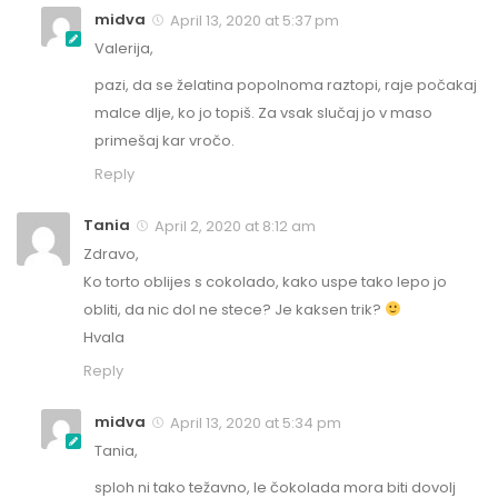
midva
April 13, 2020 at 5:37 pm
Valerija,
pazi, da se želatina popolnoma raztopi, raje počakaj
malce dlje, ko jo topiš. Za vsak slučaj jo v maso
primešaj kar vročo.
Reply
Tania
April 2, 2020 at 8:12 am
Zdravo,
Ko torto oblijes s cokolado, kako uspe tako lepo jo
obliti, da nic dol ne stece? Je kaksen trik?
Hvala
Reply
midva
April 13, 2020 at 5:34 pm
Tania,
sploh ni tako težavno, le čokolada mora biti dovolj