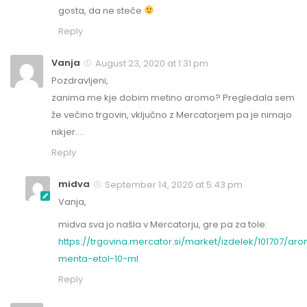
gosta, da ne steče
Reply
Vanja
August 23, 2020 at 1:31 pm
Pozdravljeni,
zanima me kje dobim metino aromo? Pregledala sem
že večino trgovin, vključno z Mercatorjem pa je nimajo
nikjer….
Reply
midva
September 14, 2020 at 5:43 pm
Vanja,
midva sva jo našla v Mercatorju, gre pa za tole:
https://trgovina.mercator.si/market/izdelek/101707/ar
menta-etol-10-ml
Reply