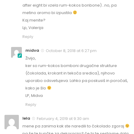
after eight bi vzela rum-kokos bonbone)…no, pa
metino aromo bi izpustila
Kaj menite?
Lp, Valerija
Reply
midva
October 8, 2018 at 6:27 pm
Živijo,
ker so rum-kokos bomboni drugačne strukture
(čokolada, krokant in tekoča sredica), njihovo
uporabo odsvetujeva. Lahko pa poskusiš in poročaš,
kako je šlo
LP, Midva
Reply
lela
February 4, 2019 at 9:30 am
mene pa zanima kak ste naredili to čokolado zgoraj
pa še te kupčke za dekoracijo? če bi te sestavine dala