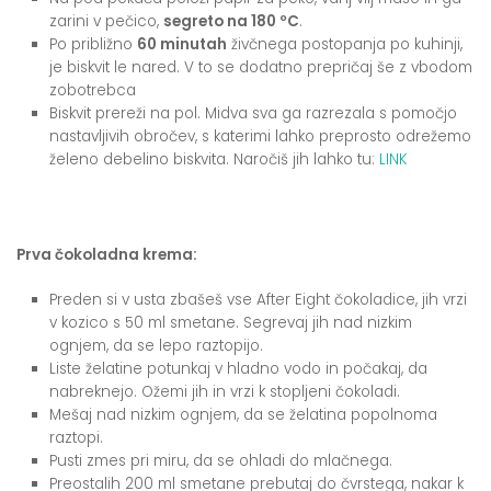
zarini v pečico,
segreto na 180 ºC
.
Po približno
60 minutah
živčnega postopanja po kuhinji,
je biskvit le nared. V to se dodatno prepričaj še z vbodom
zobotrebca
Biskvit prereži na pol. Midva sva ga razrezala s pomočjo
nastavljivih obročev, s katerimi lahko preprosto odrežemo
želeno debelino biskvita. Naročiš jih lahko tu:
LINK
Prva čokoladna krema:
Preden si v usta zbašeš vse After Eight čokoladice, jih vrzi
v kozico s 50 ml smetane. Segrevaj jih nad nizkim
ognjem, da se lepo raztopijo.
Liste želatine potunkaj v hladno vodo in počakaj, da
nabreknejo. Ožemi jih in vrzi k stopljeni čokoladi.
Mešaj nad nizkim ognjem, da se želatina popolnoma
raztopi.
Pusti zmes pri miru, da se ohladi do mlačnega.
Preostalih 200 ml smetane prebutaj do čvrstega, nakar k