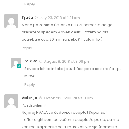
Reply
Tjaša
July 23, 2018 at 1:31 pm
Mene pa zanima če lahko biskvit namesto da ga
prerežem spečem v dveh delih? Potem najbrž
potrebuje cca.30 min za peko? Hvala in lp:)
Reply
midva
August 8, 2018 at 8:06 pm
Seveda lahko in tako je tudi čas peke se skrajša. Lp,
Midva
Reply
Valerija
October 3, 2018 at 5:53 pm
Pozdravljeni!
Najprej HVALA za čudovite recepte! Super so!
…after eight sem po vašem receptu že pekla, pa me
zanima, kaj menite na rum-kokos verzijo (namesto