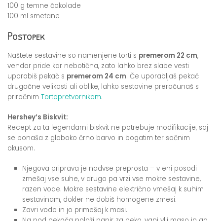
100 g temne čokolade
100 ml smetane
Postopek
Naštete sestavine so namenjene torti s
premerom 22 cm
,
vendar pride kar nebotična, zato lahko brez slabe vesti
uporabiš pekač s
premerom 24 cm
. Če uporabljaš pekač
drugačne velikosti ali oblike, lahko sestavine preračunaš s
priročnim
Tortopretvornikom
.
Hershey’s Biskvit:
Recept za ta legendarni biskvit ne potrebuje modifikacije, saj
se ponaša z globoko črno barvo in bogatim ter sočnim
okusom.
Njegova priprava je nadvse preprosta – v eni posodi
zmešaj vse suhe, v drugo pa vrzi vse mokre sestavine,
razen vode. Mokre sestavine električno vmešaj k suhim
sestavinam, dokler ne dobiš homogene zmesi.
Zavri vodo in jo primešaj k masi.
Na pod pekača položi papir za peko, vanj vlij maso in ga