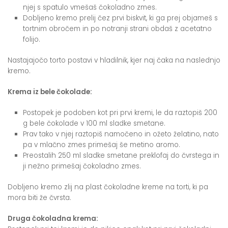
njej s spatulo vmešaš čokoladno zmes.
Dobljeno kremo prelij čez prvi biskvit, ki ga prej objameš s
tortnim obročem in po notranji strani obdaš z acetatno
folijo.
Nastajajočo torto postavi v hladilnik, kjer naj čaka na naslednjo
kremo.
Krema iz bele čokolade:
Postopek je podoben kot pri prvi kremi, le da raztopiš 200
g bele čokolade v 100 ml sladke smetane.
Prav tako v njej raztopiš namočeno in ožeto želatino, nato
pa v mlačno zmes primešaj še metino aromo.
Preostalih 250 ml sladke smetane preklofaj do čvrstega in
ji nežno primešaj čokoladno zmes.
Dobljeno kremo zlij na plast čokoladne kreme na torti, ki pa
mora biti že čvrsta.
Druga čokoladna krema: