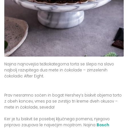
Najina najnovejša težkokategorna torta se šlepa na slavo
najbolj razvpitega dua mete in čokolade – zimzelenih
čokoladic After Eight.
Prav nesramno sočen in bogat Hershey’s biskvit objema torto
z obeh koncev, vmes pa se zvrstijo tri kreme dveh okusov –
mete in čokolade, seveda!
Ker je tu biskvit še posebej ključnega pomena, njegovo
pripravo zaupava le največjim mojstrom. Najina
Bosch