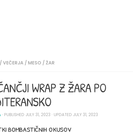
/ VEČERJA
/
MESO
/
ŽAR
ČANČJI WRAP Z ŽARA PO
ITERANSKO
A
· PUBLISHED
JULY 31, 2023
· UPDATED
JULY 31, 2023
ki bombastičnih okusov