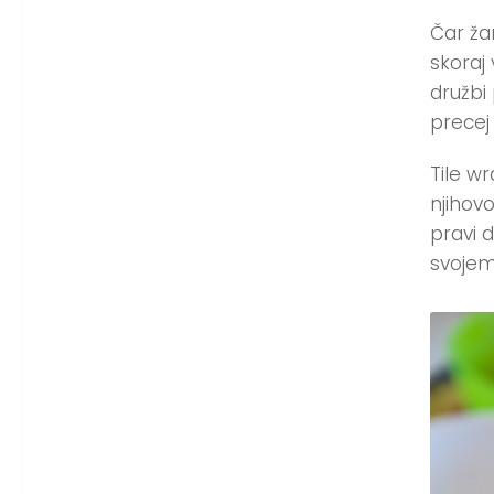
Čar ža
skoraj
družbi
precej
Tile w
njihov
pravi 
svojem