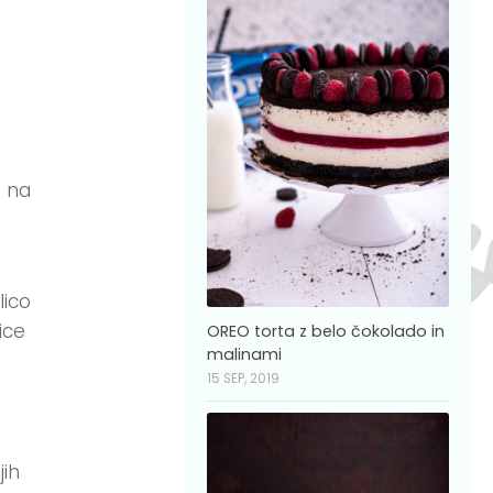
j na
lico
ice
OREO torta z belo čokolado in
malinami
15 SEP, 2019
jih