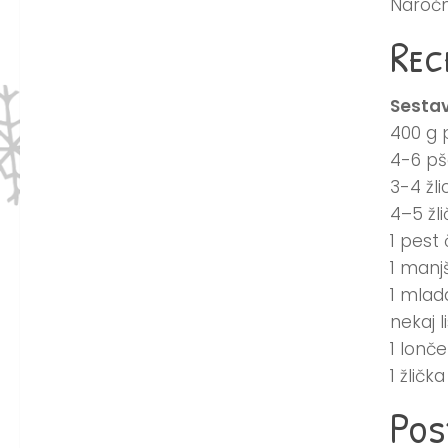
Naročn
Rec
Sestav
400 g p
4-6 pše
3-4 žli
4–5 žl
1 pest
1 manj
1 mlad
nekaj l
1 lonč
1 žličk
Pos