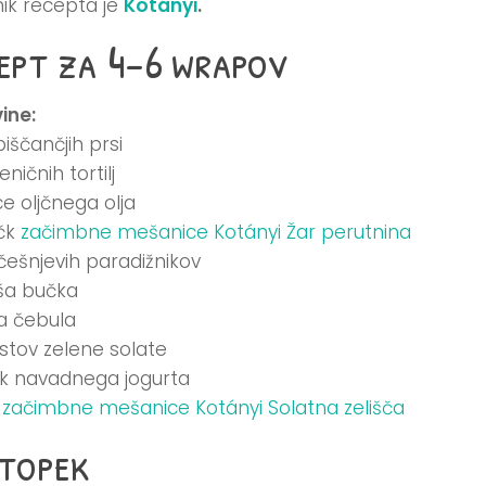
ik recepta je
Kotányi
.
ept za 4-6 wrapov
ine:
iščančjih prsi
ničnih tortilj
ce oljčnega olja
ičk
začimbne mešanice Kotányi Žar perutnina
 češnjevih paradižnikov
ša bučka
a čebula
istov zelene solate
ek navadnega jogurta
a
začimbne mešanice Kotányi Solatna zelišča
topek