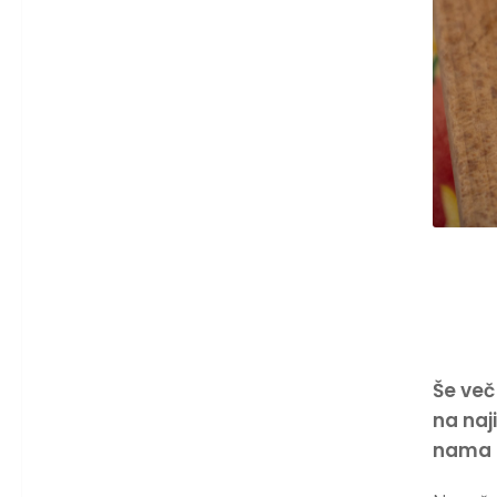
Še več
na na
nama i