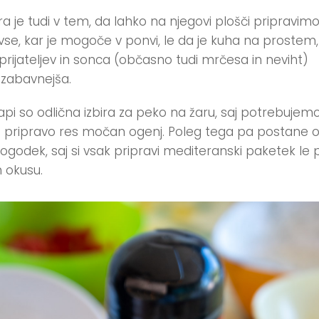
ra je tudi v tem, da lahko na njegovi plošči pripravim
 vse, kar je mogoče v ponvi, le da je kuha na prostem,
 prijateljev in sonca (občasno tudi mrčesa in neviht)
 zabavnejša.
rapi so odlična izbira za peko na žaru, saj potrebujem
o pripravo res močan ogenj. Poleg tega pa postane 
dogodek, saj si vsak pripravi mediteranski paketek le 
 okusu.