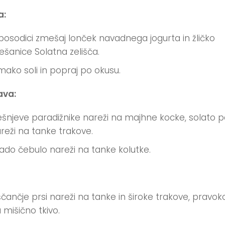
a:
posodici zmešaj lonček navadnega jogurta in žličko
šanice Solatna zelišča.
ako soli in popraj po okusu.
ava:
šnjeve paradižnike nareži na majhne kocke, solato 
reži na tanke trakove.
ado čebulo nareži na tanke kolutke.
ščančje prsi nareži na tanke in široke trakove, pravo
 mišično tkivo.