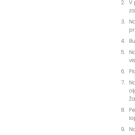
V 
za
Na
pr
Bu
Na
vi
Pl
Na
ol
Ža
Pe
lo
Na