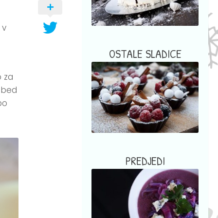
o
 v
OSTALE SLADICE
o za
obed
po
PREDJEDI