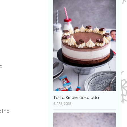
pa
Torta Kinder čokolada
6 APR, 2018
kotno