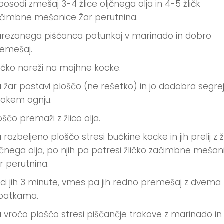
posodi zmešaj 3-4 žlice oljčnega olja in 4-5 žličk
čimbne mešanice Žar perutnina.
rezanega piščanca potunkaj v marinado in dobro
emešaj.
čko nareži na majhne kocke.
 žar postavi ploščo (ne rešetko) in jo dodobra segre
sokem ognju.
oščo premaži z žlico olja.
 razbeljeno ploščo stresi bučkine kocke in jih prelij z ž
jčnega olja, po njih pa potresi žličko začimbne mešan
r perutnina.
ci jih 3 minute, vmes pa jih redno premešaj z dvema
patkama.
 vročo ploščo stresi piščančje trakove z marinado in 