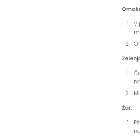
Omak
V 
me
Om
Zelenj
Če
na
Ml
Žar:
Pi
na