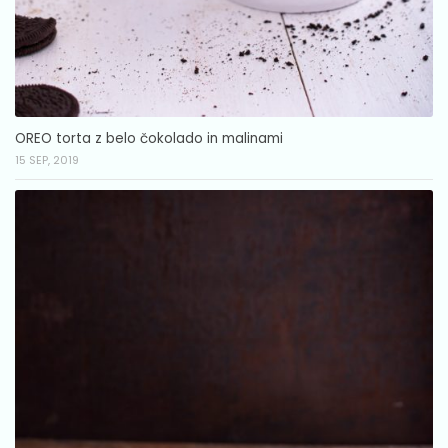
OREO torta z belo čokolado in malinami
15 SEP, 2019