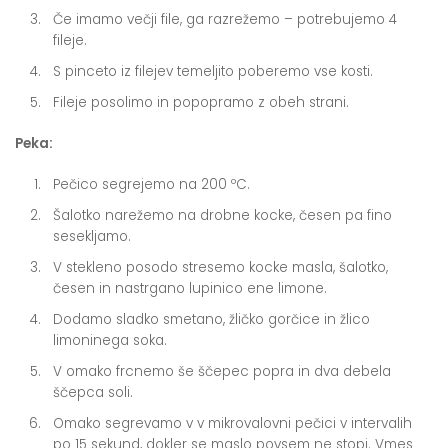
Če imamo večji file, ga razrežemo – potrebujemo 4
fileje.
S pinceto iz filejev temeljito poberemo vse kosti.
Fileje posolimo in popopramo z obeh strani.
Peka:
Pečico segrejemo na 200 ºC.
Šalotko narežemo na drobne kocke, česen pa fino
sesekljamo.
V stekleno posodo stresemo kocke masla, šalotko,
česen in nastrgano lupinico ene limone.
Dodamo sladko smetano, žličko gorčice in žlico
limoninega soka.
V omako frcnemo še ščepec popra in dva debela
ščepca soli.
Omako segrevamo v v mikrovalovni pečici v intervalih
po 15 sekund, dokler se maslo povsem ne stopi. Vmes