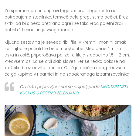
Za spremembo pri pripravi tega ekspresnega kosila ne
potrebujemo štedilnika, temveč delo prepustimo pečici. Brez
skrbi, da bi s peko pretirano ogreli že tako vroč poletni zrak –
dobrih 10 minut in je vsega konec.
Ključna sestavina je seveda ribji file. V kremni limonini omaki
se najbolje počuti file bele morske ribe. Med cenejšimi sta
trska in oslič, priporočava pa izbiro fileja z debelino 1,5 – 2 cm.
Predvsem osliča se drži slab sloves, ker se redko pokaže na
krožniku brez ocvrte skorjice. Oslič je odlična riba, predvsem
če ga kupimo v ribarnici in ne zapakiranega iz zamrzovalnika.
Ob tako pripravljeni ribi se najbolj poda
MEDITERANSKI
KUSKUS S PEČENO ZELENJAVO