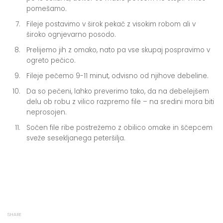
pomešamo.
Fileje postavimo v širok pekač z visokim robom ali v
široko ognjevarno posodo.
Prelijemo jih z omako, nato pa vse skupaj pospravimo v
ogreto pečico.
Fileje pečemo 9-11 minut, odvisno od njihove debeline.
Da so pečeni, lahko preverimo tako, da na debelejšem
delu ob robu z vilico razpremo file – na sredini mora biti
neprosojen.
Sočen file ribe postrežemo z obilico omake in ščepcem
sveže sesekljanega peteršilja.
SHARE