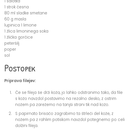
1 šalotka
1 strok česna
80 ml sladke smetane
60 g masla
lupinica 1 limone
1 žlica limoninega soka
1 žlička gorčice
peteršilj
poper
sol
Postopek
Priprava filejev:
Če se fileja še drži koža, jo lahko odstranimo tako, da file
s kožo navzdol postavimo na rezalno desko, z ostrim
nožem pa zarežemo na tanjši strani tik nad kožo.
S papirnato brisačo zagrabimo ta štrleči del kože, z
nožem pa z rahlim potiskom navzdol potegnemo po celi
dolžini fileja.