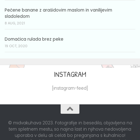
Pečene banane z arašidovim maslom in vanilijevim
sladoledom
8 AUG, 2021
Domaćica rulada brez peke
19 OCT, 2020
INSTAGRAM
[instagram-feed]
© midvakuhava 2023. Fotografije in besedila, objavljena na
tem spletnem mestu, so najina last in njihova nedovoljena
uporaba v delu ali celoti bo preganjana s kuhalnico!