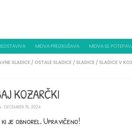
REDSTAVIVA
MIDVA PREIZKUŠAVA
MIDVA SE POTEPAV
VNE SLADICE
/
OSTALE SLADICE
/
SLADICE
/
SLADICE V KO
AJ KOZARČKI
A
·
DECEMBER 15, 2024
 ki je obnorel. Upravičeno!