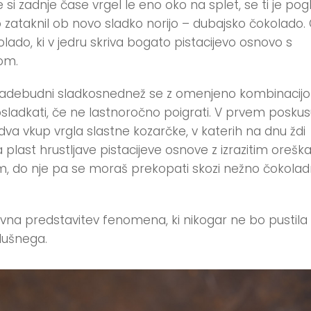
e si zadnje čase vrgel le eno oko na splet, se ti je pog
 zataknil ob novo sladko norijo – dubajsko čokolado.
lado, ki v jedru skriva bogato pistacijevo osnovo s
om.
adebudni sladkosnednež se z omenjeno kombinacijo 
osladkati, če ne lastnoročno poigrati. V prvem posku
dva vkup vrgla slastne kozarčke, v katerih na dnu ždi
 plast hrustljave pistacijeve osnove z izrazitim orešk
, do nje pa se moraš prekopati skozi nežno čokola
.
vna predstavitev fenomena, ki nikogar ne bo pustila
dušnega.