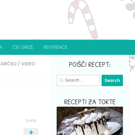
A
ČILI GRIZE
REFERENCE
POIŠČI RECEPT:
ZARČKU
/
VIDEO
Search
for:
RECEPTI ZA TORTE
SHARE