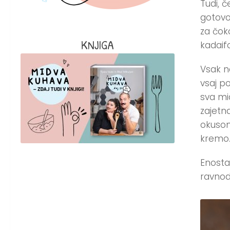
Tudi, č
gotovo
za čoko
KNJIGA
kadaif
Vsak n
vsaj p
sva mi
zajetna
okusom
kremo
Enosta
ravno