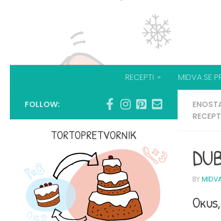
RECEPTI
MIDVA SE P
FOLLOW:
ENOSTA
RECEPT
TORTOPRETVORNIK
DUB
BY
MIDV
Okus,