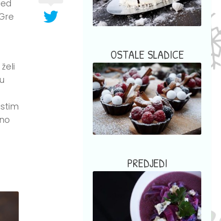
led
 Gre
OSTALE SLADICE
želi
su
astim
dno
PREDJEDI