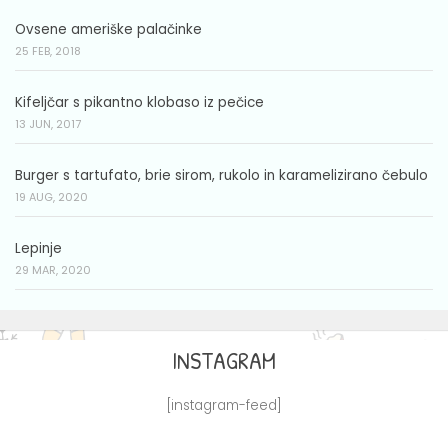
Ovsene ameriške palačinke
25 FEB, 2018
Kifeljčar s pikantno klobaso iz pečice
13 JUN, 2017
Burger s tartufato, brie sirom, rukolo in karamelizirano čebulo
19 AUG, 2020
Lepinje
29 MAR, 2020
INSTAGRAM
[instagram-feed]