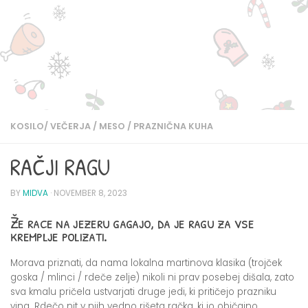
KOSILO/ VEČERJA
/
MESO
/
PRAZNIČNA KUHA
RAČJI RAGU
BY
MIDVA
·
NOVEMBER 8, 2023
Že race na jezeru gagajo, da je ragu za vse
kremplje polizati.
Morava priznati, da nama lokalna martinova klasika (trojček
goska / mlinci / rdeče zelje) nikoli ni prav posebej dišala, zato
sva kmalu pričela ustvarjati druge jedi, ki pritičejo prazniku
vina. Rdečo nit v njih vedno rišeta račka, ki jo običajno