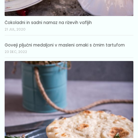
Čokoladni in sadni namaz na riževih vafljih
21 JUL, 2020
Goveji pljučni medaljoni v masleni omaki s črnim tartufom
23 DEC, 2022