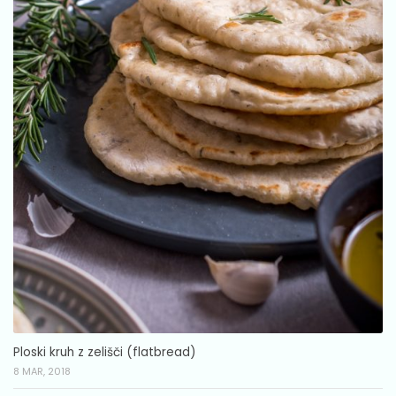
Ploski kruh z zelišči (flatbread)
8 MAR, 2018