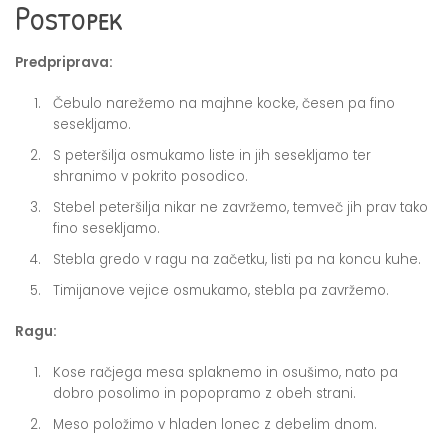
Postopek
Predpriprava:
Čebulo narežemo na majhne kocke, česen pa fino
sesekljamo.
S peteršilja osmukamo liste in jih sesekljamo ter
shranimo v pokrito posodico.
Stebel peteršilja nikar ne zavržemo, temveč jih prav tako
fino sesekljamo.
Stebla gredo v ragu na začetku, listi pa na koncu kuhe.
Timijanove vejice osmukamo, stebla pa zavržemo.
Ragu:
Kose račjega mesa splaknemo in osušimo, nato pa
dobro posolimo in popopramo z obeh strani.
Meso položimo v hladen lonec z debelim dnom.