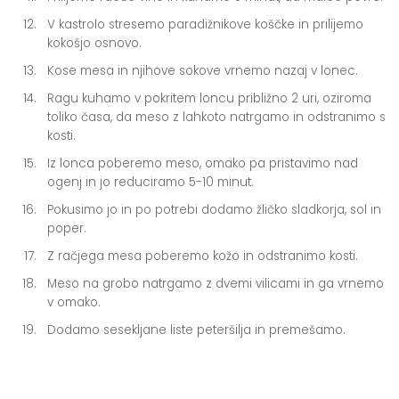
V kastrolo stresemo paradižnikove koščke in prilijemo
kokošjo osnovo.
Kose mesa in njihove sokove vrnemo nazaj v lonec.
Ragu kuhamo v pokritem loncu približno 2 uri, oziroma
toliko časa, da meso z lahkoto natrgamo in odstranimo s
kosti.
Iz lonca poberemo meso, omako pa pristavimo nad
ogenj in jo reduciramo 5-10 minut.
Pokusimo jo in po potrebi dodamo žličko sladkorja, sol in
poper.
Z račjega mesa poberemo kožo in odstranimo kosti.
Meso na grobo natrgamo z dvemi vilicami in ga vrnemo
v omako.
Dodamo sesekljane liste peteršilja in premešamo.