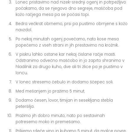
Lonec pristavimo nad nizek-srednji ogenj in potrpežljivo
počakamo, da se njegovo dno segreje, maščoba pod
kožo račjega mesa pa se počasi topi.
Bedra večkrat obrnemo, prsi pa pustimo obrnjene s kožo
navzdol.
Po nekaj minutah ogenj povečamo, nato kose mesa
popečemo z vseh strani in jih prestavimo na krožnik.
V piskru lahko ostane kar nekaj čislane račje masti.
Odstranimo odvečno maščobo in jo zaprto shranimo v
hladilnik za drugo kuho, dve ali tri žlice pa je pustimo v
loncu.
V lonec stresemo čebulo in dodamo ščepec soli.
Med mešanjem jo pražimo 5 minut.
Dodamo česen, lovor, timijan in sesekljana stebla
peteršilja.
Pražimo jih dobro minuto, nato po sestavinah
potresemo moko in premešamo.
Prilijemo rdeče vino in kuhamo 5 minut, da malce povre.