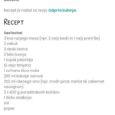
Recept je nastal za revijo
Odprta kuhinja
.
Recept
Sestavine:
3 kosi račjega mesa (npr. 2 račji bedri in 1 račji prsni file)
2 čebuli
3 stroki česna
2 lista lovorja
1 šopek peteršilja
10 vejic timijana
1 zvrhana žlica moke
250 ml kokošje osnove
250 ml rdečega vina (npr. modri pinot, merlot ali cabernet
sauvignon)
2 x 400 g paradižnikovih koščkov
1 žlička sladkorja
sol
poper