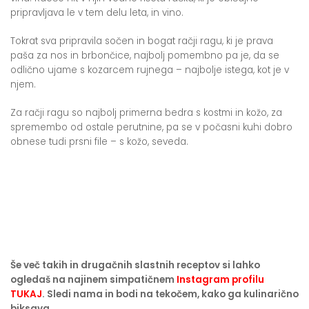
pripravljava le v tem delu leta, in vino.
Tokrat sva pripravila sočen in bogat račji ragu, ki je prava
paša za nos in brbončice, najbolj pomembno pa je, da se
odlično ujame s kozarcem rujnega – najbolje istega, kot je v
njem.
Za račji ragu so najbolj primerna bedra s kostmi in kožo, za
spremembo od ostale perutnine, pa se v počasni kuhi dobro
obnese tudi prsni file – s kožo, seveda.
Še več takih in drugačnih slastnih receptov si lahko
ogledaš na najinem simpatičnem
Instagram profilu
TUKAJ
. Sledi nama in bodi na tekočem, kako ga kulinarično
biksava.