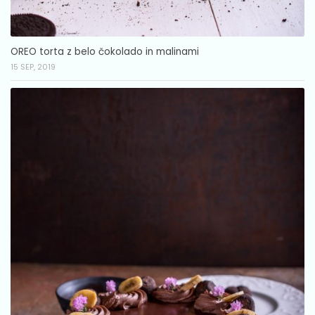
OREO torta z belo čokolado in malinami
15 SEP, 2019